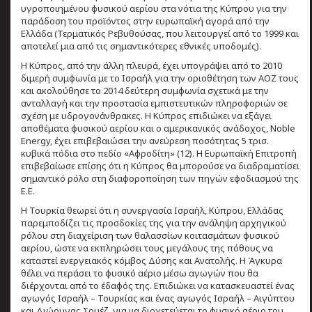
υγροποιημένου φυσικού αερίου στα νότια της Κύπρου για την
παράδοση του προϊόντος στην ευρωπαϊκή αγορά από την
Ελλάδα (Τερματικός Ρεβυθούσας, που λειτουργεί από το 1999 και
αποτελεί μια από τις σημαντικότερες εθνικές υποδομές).
Η Κύπρος, από την άλλη πλευρά, έχει υπογράψει από το 2010
διμερή συμφωνία με το Ισραήλ για την οριοθέτηση των ΑΟΖ τους
και ακολούθησε το 2014 δεύτερη συμφωνία σχετικά με την
ανταλλαγή και την προστασία εμπιστευτικών πληροφοριών σε
σχέση με υδρογονάνθρακες. Η Κύπρος επιδιώκει να εξάγει
αποθέματα φυσικού αερίου και ο αμερικανικός ανάδοχος, Noble
Energy, έχει επιβεβαιώσει την ανεύρεση ποσότητας 5 τρισ.
κυβικά πόδια στο πεδίο «Αφροδίτη» (12). Η Ευρωπαϊκή Επιτροπή
επιβεβαίωσε επίσης ότι η Κύπρος θα μπορούσε να διαδραματίσει
σημαντικό ρόλο στη διαφοροποίηση των πηγών εφοδιασμού της
Ε.Ε.
Η Τουρκία θεωρεί ότι η συνεργασία Ισραήλ, Κύπρου, Ελλάδας
παρεμποδίζει τις προσδοκίες της για την ανάληψη αρχηγικού
ρόλου στη διαχείριση των θαλασσίων κοιτασμάτων φυσικού
αερίου, ώστε να εκπληρώσει τους μεγάλους της πόθους να
καταστεί ενεργειακός κόμβος Δύσης και Ανατολής. Η Άγκυρα
θέλει να περάσει το φυσικό αέριο μέσω αγωγών που θα
διέρχονται από το έδαφός της. Επιδιώκει να κατασκευαστεί ένας
αγωγός Ισραήλ – Τουρκίας και ένας αγωγός Ισραήλ – Αιγύπτου
και Διώρυγας Σουέζ, για να διοχετεύεται το φυσικό αέριο του