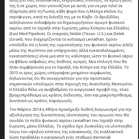
της ή σε χώρες που γειτνιάζουν με αυτά, για να μην τελεί σε
εξάρτηση από τη Ρωσία, κάθε φορά που η Μόσχα κλείνει τις
στρόφιγγες, κατά τη διένεξή της με το Κίεβο. Οι Βρυξέλλες
εκδηλώνουν ενδιαφέρον να δημιουργήσουν αγωγό φυσικού
αερίου από το Ισραήλ στην Ευρώπη, μέσω Κύπρου και Ελλάδος
(East Med Pipeline). Οι εταιρείες Noble (Texas- U.S.) και Delek
(Israel), που διαχειρίζονται το κοίτασμα Leviathan, έχουν
υποδείξει ότι η λύση της υγροποίησης του φυσικού αερίου (LNG)
μέσω της Αιγύπτου (σε υπάρχουσες αλλά εγκαταλελειμμένες
εγκαταστάσεις) είναι μια από τις καλύτερες ώστε το φυσικό αέριο
να φθάνει ασφαλώς στις διεθνείς αγορές. Μια επιλογή που θα
ήταν συμφέρουσα για το Ισραήλ, την Κύπρο και την Ελλάδα. Το
2013 οι τρεις χώρες υπέγραψαν μνημόνιο συμφωνίας,
δηλώνοντας ότι θα συνεργαστούν για την προστασία
σημαντικών υποδομών στην περιοχή της Ανατολικής Μεσογείου.
Η Ελλάδα θέλει να αναβαθμίσει το ενεργειακό προφίλ της, τόσο
βραχυπρόθεσμα ως κράτος διέλευσης, όσο και μακροπρόθεσμα,
δυνητικά ως κράτος παραγωγός.
Τον Μάρτιο 2014 η Αθήνα προκήρυξε διεθνή διαγωνισμό για την
αξιολόγηση της δυνατότητας υλοποίησης του αγωγού που θα
συνδέει το πεδίο φυσικού αερίου Leviathan του Ισραήλ στην
Ευρώπη, μέσω Ελλάδας. Το σχέδιο έχει δυσκολίες να υλοποιηθεί
λόγω του υψηλού κόστους της κατασκευής. Ως εναλλακτική
λύση προβάλλει η κατασκευή ενός σταθμού (terminal)