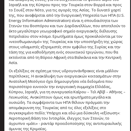
Ισραήλ και της Κύπρου προς την Τουρκία στον Βορρά και προς
το Σουέζ στον Νότο, για τις αγορές της Ασίας. Το δυνατό χαρτί
της, που αναφέρεται από την Ενεργειακή Υπηρεσία των ΗΠΑ (U.S.
Energy Information Administration) είναι η σπουδαιότητα των
Στενών του Βοσπόρου και των Δαρδανελλίων, που αποτελούν το
έκτο μεγαλύτερο γεωγραφικό σημείο ενεργειακής διέλευσης
πετρελαίου στον κόσμο. Ερωτήματα όμως προκαλούνται με τον
«νεοοθωμανισμό» της Τουρκίας και την υποστήριξη της χώρας
στους ισλαμιστές εξτρεμιστές στον εμφύλιο της Συρίας και την
τάση της για καθοδήγηση ενός σουνιτικού τριγώνου, που θα
εκτείνεται από τη Βόρειο Αφρική στα Βαλκάνια και την Κεντρική
Ασία.
Οι εξελίξεις σε σχέση με τους υδρογονάνθρακες είναι μάλλον
περίπλοκες. Η ανακάλυψη των ενεργειακών κοιτασμάτων στην
Ανατολική Μεσόγειο έχει δημιουργήσει νέα δεδομένα που
περισσότερο ευνοούν την ενεργειακή συμμαχία Ελλάδας,
Κύπρου, Ισραήλ, για τη συνεργασία Καΐρου – Τελ Αβίβ – Αθήνας –
Λευκωσίας. Ανακύπτουν όμως και ερωτήματα μεγάλα και
ουσιώδη. Τα συμφέροντα των ΗΠΑ θέλουν πράγματι την
απομάκρυνση της Τουρκίας από τις όλες εξελίξεις στο
συγκεκριμένο πεδίο; Υπάρχει και εδώ μια δύσκολη «εξίσωση»:
Αεροπορική Βάση του Ιντσιρλίκ, έλεγχος των Στενών, το
άγρυπνο «μάτι» - ραντάρ προειδοποίησης της αντιπυραυλικής
άμυνας της Κριμαίας.