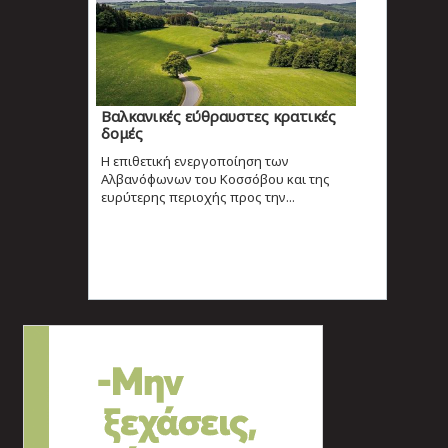
Βαλκανικές εύθραυστες κρατικές
δομές
Η επιθετική ενεργοποίηση των
Αλβανόφωνων του Κοσσόβου και της
ευρύτερης περιοχής προς την...