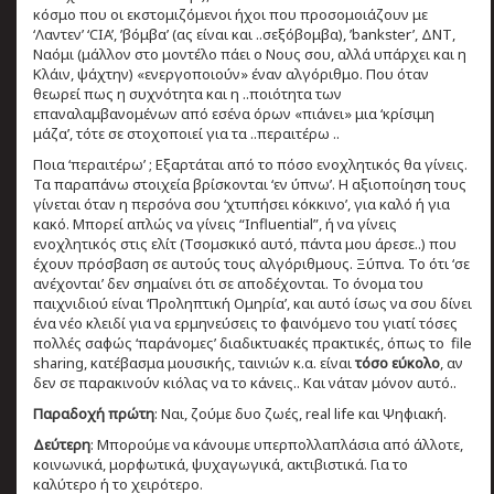
κόσμο που οι εκστομιζόμενοι ήχοι που προσομοιάζουν με
‘Λαντεν’ ‘CIA’, ’βόμβα’ (ας είναι και ..σεξόβομβα), ’bankster’, ΔΝΤ,
Nαόμι (μάλλον στο μοντέλο πάει ο Νους σου, αλλά υπάρχει και η
Κλάιν, ψάχτην) «ενεργοποιούν» έναν αλγόριθμο. Που όταν
θεωρεί πως η συχνότητα και η ..ποιότητα των
επαναλαμβανομένων από εσένα όρων «πιάνει» μια ‘κρίσιμη
μάζα’, τότε σε στοχοποιεί για τα ..περαιτέρω ..
Ποια ‘περαιτέρω’ ; Εξαρτάται από το πόσο ενοχλητικός θα γίνεις.
Τα παραπάνω στοιχεία βρίσκονται ‘εν ύπνω’. Η αξιοποίηση τους
γίνεται όταν η περσόνα σου ‘χτυπήσει κόκκινο’, για καλό ή για
κακό. Μπορεί απλώς να γίνεις “Influential”, ή να γίνεις
ενοχλητικός στις ελίτ (Τσομσκικό αυτό, πάντα μου άρεσε..) που
έχουν πρόσβαση σε αυτούς τους αλγόριθμους. Ξύπνα. Το ότι ‘σε
ανέχονται’ δεν σημαίνει ότι σε αποδέχονται. Το όνομα του
παιχνιδιού είναι ‘Προληπτική Ομηρία’, και αυτό ίσως να σου δίνει
ένα νέο κλειδί για να ερμηνεύσεις το φαινόμενο του γιατί τόσες
πολλές σαφώς ‘παράνομες’ διαδικτυακές πρακτικές, όπως το file
sharing, κατέβασμα μουσικής, ταινιών κ.α. είναι
τόσο εύκολο
, αν
δεν σε παρακινούν κιόλας να το κάνεις.. Και νάταν μόνον αυτό..
Παραδοχή πρώτη
: Ναι, ζούμε δυο ζωές, real life και Ψηφιακή.
Δεύτερη
: Μπορούμε να κάνουμε υπερπολλαπλάσια από άλλοτε,
κοινωνικά, μορφωτικά, ψυχαγωγικά, ακτιβιστικά. Για το
καλύτερο ή το χειρότερο.