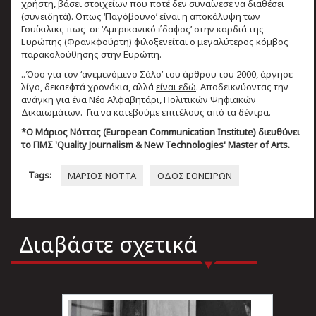
χρήστη, βάσει στοιχείων που
ποτέ
δεν συναίνεσε να διαθέσει
(συνειδητά). Οπως ‘Παγόβουνο’ είναι η αποκάλυψη των
Γουίκιλικς πως σε ‘Αμερικανικό έδαφος’ στην καρδιά της
Ευρώπης (Φρανκφούρτη) φιλοξενείται ο μεγαλύτερος κόμβος
παρακολούθησης στην Ευρώπη.
..Όσο για τον ‘ανεμενόμενο Σάλο’ του άρθρου του 2000, άργησε
λίγο, δεκαεφτά χρονάκια, αλλά
είναι εδώ
. Αποδεικνύοντας την
ανάγκη για ένα Νέο Αλφαβητάρι, Πολιτικών Ψηφιακών
Δικαιωμάτων. Για να κατεβούμε επιτέλους από τα δέντρα.
*O Mάριος Nόττας (European Communication Institute) διευθύνει
το ΠΜΣ 'Quality Journalism & New Technologies' Master of Arts.
Tags:
ΜΑΡΙΟΣ ΝΟΤΤΑ
ΟΔΟΣ ΕΟΝΕΙΡΩΝ
Διαβάστε σχετικά