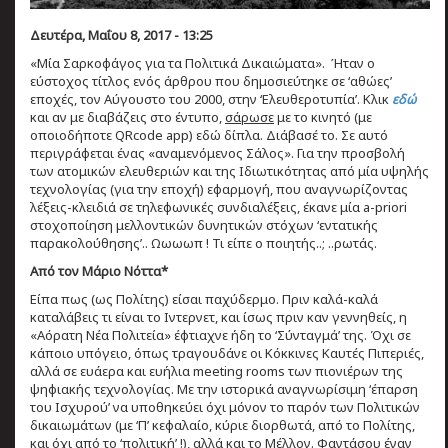
Δευτέρα, Μαΐου 8, 2017 - 13:25
«Μία Σαρκοφάγος για τα Πολιτικά Δικαιώματα». Ήταν ο
εύστοχος τίτλος ενός άρθρου που δημοσιεύτηκε σε ‘αθώες’
εποχές, τον Αύγουστο του 2000, στην ‘Ελευθεροτυπία’. Κλικ
εδώ
και αν με διαβάζεις στο έντυπο,
σάρωσε
με το κινητό (με
οποιοδήποτε QRcode app) εδώ δίπλα. Διάβασέ το. Σε αυτό
περιγράφεται ένας «αναμενόμενος Σάλος». Για την προσβολή
των ατομικών ελευθεριών και της Ιδιωτικότητας από μία υψηλής
τεχνολογίας (για την εποχή) εφαρμογή, που αναγνωρίζοντας
λέξεις-κλειδιά σε τηλεφωνικές συνδιαλέξεις, έκανε μία a-priori
στοχοποίηση μελλοντικών δυνητικών στόχων ‘εντατικής
παρακολούθησης’.. Ωωωωπ ! Τι είπε ο ποιητής..; ..ρωτάς.
Από τον Μάριο Νόττα*
Είπα πως (ως Πολίτης) είσαι παχύδερμο. Πριν καλά-καλά
καταλάβεις τι είναι το Ιντερνετ, και ίσως πριν καν γεννηθείς, η
«Αόρατη Νέα Πολιτεία» έφτιαχνε ήδη το ‘Σύνταγμά’ της. Όχι σε
κάποιο υπόγειο, όπως τραγουδάνε οι Κόκκινες Καυτές Πιπεριές,
αλλά σε ευάερα και ευήλια meeting rooms των πιονιέρων της
ψηφιακής τεχνολογίας. Με την ιστορικά αναγνωρίσιμη ‘έπαρση
του Ισχυρού’ να υποθηκεύει όχι μόνον το παρόν των Πολιτικών
δικαιωμάτων (με ‘Π’ κεφαλαίο, κύριε διορθωτά, από το Πολίτης,
και όχι από το ‘πολιτική’ !), αλλά και το Μέλλον. Φαντάσου έναν