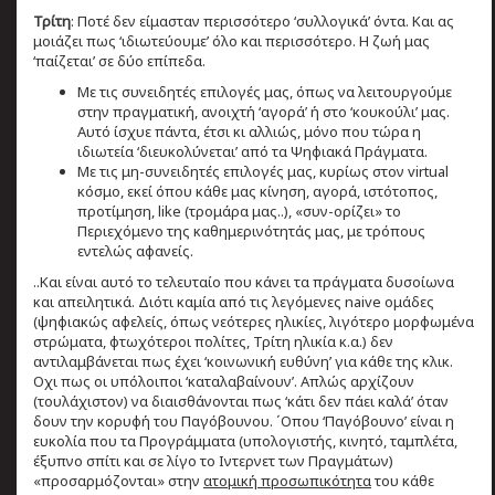
Τρίτη
: Ποτέ δεν είμασταν περισσότερο ‘συλλογικά’ όντα. Και ας
μοιάζει πως ‘ιδιωτεύουμε’ όλο και περισσότερο. Η ζωή μας
‘παίζεται’ σε δύο επίπεδα.
Με τις συνειδητές επιλογές μας, όπως να λειτουργούμε
στην πραγματική, ανοιχτή ‘αγορά’ ή στο ‘κουκούλι’ μας.
Αυτό ίσχυε πάντα, έτσι κι αλλιώς, μόνο που τώρα η
ιδιωτεία ‘διευκολύνεται’ από τα Ψηφιακά Πράγματα.
Με τις μη-συνειδητές επιλογές μας, κυρίως στον virtual
κόσμο, εκεί όπου κάθε μας κίνηση, αγορά, ιστότοπος,
προτίμηση, like (τρομάρα μας..), «συν-ορίζει» το
Περιεχόμενο της καθημερινότητάς μας, με τρόπους
εντελώς αφανείς.
..Και είναι αυτό το τελευταίο που κάνει τα πράγματα δυσοίωνα
και απειλητικά. Διότι καμία από τις λεγόμενες naive ομάδες
(ψηφιακώς αφελείς, όπως νεότερες ηλικίες, λιγότερο μορφωμένα
στρώματα, φτωχότεροι πολίτες, Τρίτη ηλικία κ.α.) δεν
αντιλαμβάνεται πως έχει ‘κοινωνική ευθύνη’ για κάθε της κλικ.
Οχι πως οι υπόλοιποι ‘καταλαβαίνουν’. Απλώς αρχίζουν
(τουλάχιστον) να διαισθάνονται πως ‘κάτι δεν πάει καλά’ όταν
δουν την κορυφή του Παγόβουνου. ΄Οπου ‘Παγόβουνο’ είναι η
ευκολία που τα Προγράμματα (υπολογιστής, κινητό, ταμπλέτα,
έξυπνο σπίτι και σε λίγο το Ιντερνετ των Πραγμάτων)
«προσαρμόζονται» στην
ατομική προσωπικότητα
του κάθε