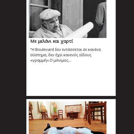
Με μελάνι και χαρτί
"Η Βoulevard δεν εντάσσεται σε κανένα
σύστημα, δεν έχει κανενός είδους
«γραμμή».Ο μόνιμος...