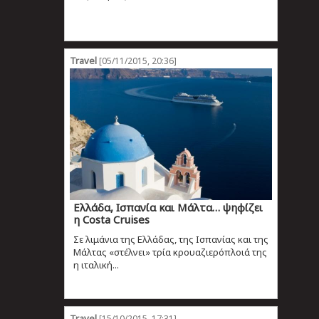
Travel
[05/11/2015, 20:36]
Ελλάδα, Ισπανία και Μάλτα… ψηφίζει
η Costa Cruises
Σε λιμάνια της Ελλάδας, της Ισπανίας και της
Μάλτας «στέλνει» τρία κρουαζιερόπλοιά της
η ιταλική...
Travel
[15/10/2015, 17:31]