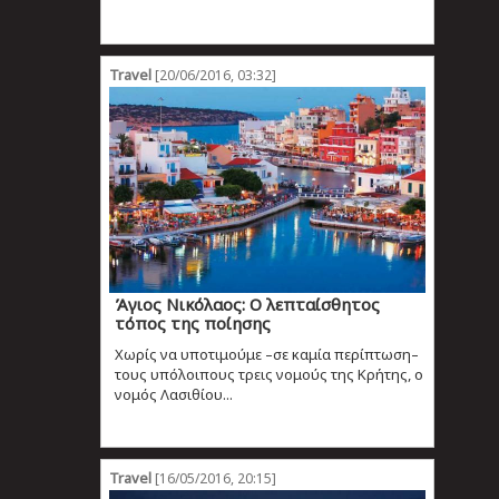
Travel
[20/06/2016, 03:32]
Άγιος Νικόλαος: Ο λεπταίσθητος
τόπος της ποίησης
Χωρίς να υποτιμούμε –σε καμία περίπτωση–
τους υπόλοιπους τρεις νομούς της Κρήτης, ο
νομός Λασιθίου...
Travel
[16/05/2016, 20:15]