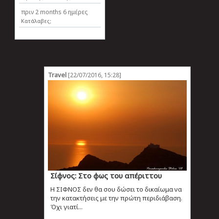
πριν
2 months 6 ημέρες
Κατάλαβες;
Travel
[22/07/2016, 15:28]
Σίφνος: Στο φως του απέριττου
Η ΣΙΦΝΟΣ δεν θα σου δώσει το δικαίωμα να
την κατακτήσεις με την πρώτη περιδιάβαση.
Όχι γιατί...