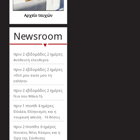
Αρχείο τευχών
Newsroom
πριν
2 εβδομάδες 2 ημέρες
Ανόθευτη ελευθερία
πριν
2 εβδομάδες 2 ημέρες
«Θεέ μου δώσε μου τη
γαλήνη»
πριν
2 εβδομάδες 2 ημέρες
Γεια σου Μάνα Γη
πριν
1 month 4 ημέρες
Ελλάδα, Ελληνισµός και η
τουρκική απειλή - 16 θέσεις
πριν
2 months 6 ημέρες
Γενναίος Νέος Κόσμος και η
Ώρα της Σύνθεσης