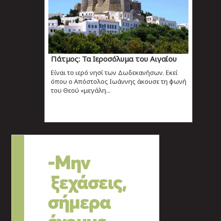
Πάτμος: Τα Ιεροσόλυμα του Αιγαίου
Είναι το ιερό νησί των Δωδεκανήσων. Εκεί
όπου ο Απόστολος Ιωάννης άκουσε τη φωνή
του Θεού «μεγάλη...