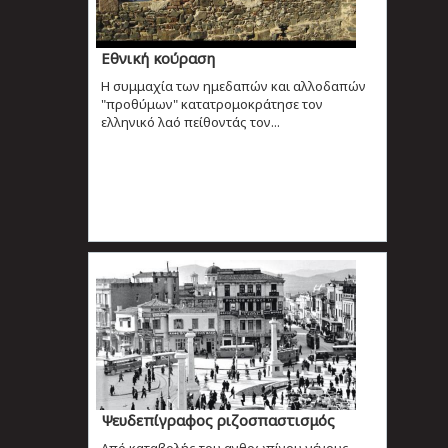
Εθνική κούραση
Η συμμαχία των ημεδαπών και αλλοδαπών
"προθύμων" κατατρομοκράτησε τον
ελληνικό λαό πείθοντάς τον...
Ψευδεπίγραφος ριζοσπαστισμός
Από καταβολής του ανθρωπίνου γένους,