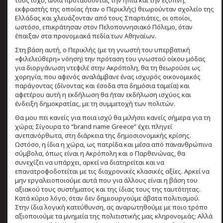
εκφραστής της οποίας ήταν ο Περικλής) θεωρούνταν σχολείο της
Ελλάδας και χλευάζονταν από τους Σπαρτιάτες, οι οποίοι,
ωστόσο, επικράτησαν στον Πελοποννησιακό Πόλεμο, όταν
έπαιξαν στα προνομιακά πεδία των Αθηναίων.
Στη βάση αυτή, ο Περικλής (με τη γνωστή του υπερβατική
«φιλελεύθερη» νόηση) την πρόταση του γνωστού οίκου μόδας
για διοργάνωση ντεφιλέ στην Ακρόπολη, θα τη θεωρούσε ως
χορηγία, που αφενός αναλάμβανε ένας ισχυρός οικονομικός
παράγοντας (δίνοντας και έσοδα στα δημόσια ταμεία) και
αφετέρου αυτή η εκδήλωση θα ήταν εκδήλωση ισχύος και
ένδειξη δημοκρατίας, με τη συμμετοχή των πολιτών.
Θα μου πει κανείς για ποια ισχύ θα μιλήσει κανείς σήμερα για τη
χώρα; Σίγουρα το “brand name Greece” έχει πληγεί
ανεπανόρθωτα, στη διάρκεια της δημοσιονομικής κρίσης.
Ωστόσο, η ίδια η χώρα, ως πατρίδα και μέσα από πανανθρώπινα
σύμβολα, όπως είναι η Ακρόπολη και ο Παρθενώνας, θα
συνεχίζει να υπάρχει, αρκεί να διατηρείται και να
επανατροφοδοτείται με τις διαχρονικές κλασικές αξίες. Αρκεί να
μην εργαλειοποιούμε αυτά που για άλλους είναι η βάση του
αξιακού τους συστήματος και της ίδιας τους της ταυτότητας.
Κατά κύριο λόγο, όταν δεν δημιουργούμε άβατα πολιτισμού.
Στην ίδια λογική κατεύθυνση, ας αναρωτηθούμε με ποιο τρόπο
αξιοποιούμε τα μνημεία της πολιτιστικής μας κληρονομιάς; Αλλά