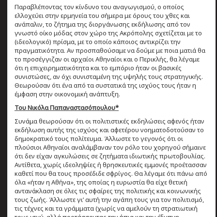
Παραβλέποντας τον κίνδυνο του αναγωγισμού, ο οποίος
ελλοχεύει στην ερμηνεία του σήμερα με όρους του χθες και
ανάπαλιν, το ζήτημα της διοργάνωσης εκδήλωσης από τον
γνωστό οίκο μόδας στον χώρο της Ακρόπολης σχετίζεται με το
(ιδεολογικό) πρίσμα, με το οποίο κάποιος αντικρίζει την
πραγματικότητα. Αν προσπαθούσαμε να δούμε με ποια ματιά θα
το προσέγγιζαν οι αρχαίοι Αθηναίοι και ο Περικλής, θα λέγαμε
ότι η επιχειρηματικότητα και το εμπόριο ήταν οι βασικές
συνιστώσες, αν όχι συνισταμένη της υψηλής τους στρατηγικής.
Θεωρούσαν ότι ένα από τα συστατικά της ισχύος τους ήταν η
έμφαση στην οικονομική ανάπτυξη.
Του Νικόλα Παπαναστασόπουλου*
Συνάμα θεωρούσαν ότι οι πολιτιστικές εκδηλώσεις αφενός ήταν
εκδήλωση αυτής της ισχύος και αφετέρου νοηματοδοτούσαν το
δημοκρατικό τους πολίτευμα. Άλλωστε το γεγονός ότι οι
πλούσιοι Αθηναίοι αναλάμβαναν τον ρόλο του χορηγού σήμαινε
ότι δεν είχαν αγκυλώσεις σε ζητήματα ιδιωτικής πρωτοβουλίας.
Αντίθετα, χωρίς ιδεοληψίες ή θρησκευτικές εμμονές προέτασσαν
καθετί που θα τους προσέδιδε σφρίγος. Θα λέγαμε ότι πάνω από
όλα «ήταν η Αθήνα», της οποίας η ευρωστία θα είχε θετική
αντανάκλαση σε όλες τις σφαίρες της πολιτικής και κοινωνικής
τους ζωής. Άλλωστε γι’ αυτή την αγάπη τους για τον πολιτισμό,
τις τέχνες και τα γράμματα (χωρίς να αμελούν τη στρατιωτική
τους ισχύ, αλλά προτάσσοντας την ήπια και την έξυπνη,