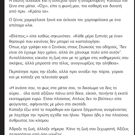
Η σιωπή τελείωσε και η συνέχεια ήταν η αναμενόμενη. Κοίταξα τον
ξένο στα μάτια. «Όχι», είπε η φωνή μου, πιο καθαρή και δυνατή
από πριν. «Κράτα τα».
Ο ξένος χαμογέλασε ξανά και έκλεισε τον χαρτοφύλακα με ένα
απότομο κλικ.
«Βλέπεις;» είπε καθώς σηκωνόταν. «Κάθε μέρα ξυπνάς με έναν
θησαυρό που κανένας δεν μπορεί να κοστολογήσει.
Όπως είχε γράψει και ο Σενέκας στους Στωικούς του οδηγούς, “δεν
είναι ότι έχουμε λίγο χρόνο, αλλά ότι χάνουμε πολύ από αυτόν”.
Ανταλλάσσεις εύκολα τη ζωή σου με το χρήμα στις καθημερινές σου
σκέψεις, αλλά μπροστά στο τέλος, αναγνωρίζεις την αλήθεια».
Περπάτησε προς την έξοδο, αλλά πριν ανοίξει την πόρτα, γύρισε
και με κοίταξε για τελευταία φορά.
«Η ανάσα σου, το φως στα μάτια σου, το δικαίωμα να δεις το
αύριο... όλα αυτά αξίζουν πάνω από δέκα, είκοσι, πενήντα ή εκατό
εκατομμύρια ευρώ. Είσαι πλούσιος. Απλώς δεν το βλέπεις» είπε
φεύγοντας, αφήνοντάς με μόνο στο σκοτάδι.
Κοίταξα έξω από το παράθυρο και έμεινα ξάγρυπνος αναμένοντας
με λαχτάρα την πρώτη αχτίδα του ήλιου. Ήμουν ήδη ο πιο πλούσιος
άνθρωπος του κόσμου.
Άδραξε τη ζωή, άλλαξε σήμερα. Κάνε τη ζωή σου ξεχωριστή. Αξίζεις
περισσότερο από όσο νομίζεις.