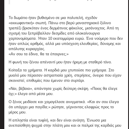
Το δωμάτιο ήταν βυθισμένο σε μια πολυτελή, σχεδόν
«εκκωφαντική» σιωπή. Πάνω στο βαρύ μοναστηριακό ξύλινο
τραπέζι βρισκόταν ένας δερμάτινος φάκελος, μισάνοιχτος. Από τη
σχισμή του ξεπρόβαλλαν δεσμίδες από ολοκαίνουργια
χαρτονομίσματα. Ήταν 10 εκατομμύρια ευρώ. Ένα νούμερο που δεν
ήταν απλώς αριθμός, αλλά μια υπόσχεση ελευθερίας, δύναμης και
απόλυτης κυριαρχίας.
«Αν σου τα έδινα, θα τα έπαιρνες;»
Η φωνή του ξένου απέναντί μου ήταν ήρεμη με σταθερό τόνο.
Κοίταξα τα χρήματα. Η καρδιά μου χτυπούσε πιο γρήγορα. Στο
μυαλό μου πέρασαν αστραπιαία χρέη, στερήσεις, όνειρα που είχαν
σκονιστεί, επιθυμίες που έμεναν στο συρτάρι.
«Ναι, βέβαια», απάντησα χωρίς δεύτερη σκέψη. «Ποιος θα έλεγε
όχι;» έλεγα από μέσα μου.
Ο ξένος μειδίασε και χαμογέλασε αινιγματικά. «Και αν σου έλεγα
ότι υπάρχει μια παγίδα;» ρώτησε, γέρνοντας ελαφρώς προς το
μέρος μου.
Η απληστία είναι τυφλή, και δεν είναι ανόητη. Ένιωσα μια
ανεπαίσθητη ψυχρά στην πλάτη μου και οι παλμοί της καρδιάς μου