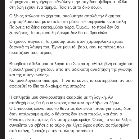
«έτρεχαν» πιο γρήγορα. «Ανάλογα την παγίδα», ψιθύρισα. «Όλα
στη ζωή έχουν ένα τίμημα. Ποιο είναι το δικό σου;».
Ο ξένος άπλωσε το χέρι του, ακούμπησε απαλά την άκρη του
χαρτοφύλακα και με κοίταξε στα μάτια. «Η συμφωνία είναι απλή.
Παίρνεις τα δέκα εκατομμύρια τώρα. Όμως… το πρωί δεν θα
ξυπνήσεις. Το αυριανό ξημέρωμα δεν θα σε βρει εδώ».
Ο χρόνος πάγωσε. Το χρυσάφι μέσα στον χαρτοφύλακα έχασε
ξαφνικά τη λάμψη του. Έγινε μουντό, βαρύ, σαν τις πέτρες που
σκεπάζουν τους τάφους.
Θυμήθηκα άθελά μου τα λόγια του Σωκράτη: «Η αληθινή ευτυχία και
η ολοκλήρωση πηγάζουν από την αδιάκοπη αναζήτηση της γνώσης
και της αυτογνωσίας».
Και μονολογούσα σιωπηλά. Τι να τα κάνεις τα εκατομμύρια, αν σου
αφαιρεθεί το ίδιο το δικαίωμα της ύπαρξης;
Η απληστία μου συγκρούστηκε ακαριαία με τη λογική. Αν
αποδεχόμουν, θα ήμουν νεκρός πριν καν προλάβω να ζήσω.
Ο Επίκουρος έλεγε πως «ο θάνατος δεν είναι τίποτα για εμάς, διότι
όταν υπάρχουμε εμείς, ο θάνατος δεν είναι παρών, και όταν ο
θάνατος είναι παρών, δεν υπάρχουμε εμείς». Όμως, το να επιλέξεις
συνειδητά να σβήσεις το αύριο για λίγες ώρες αφθονίας πλασμένη
από σκόνη, έμοιαζε με την απόλυτη παράνοια.