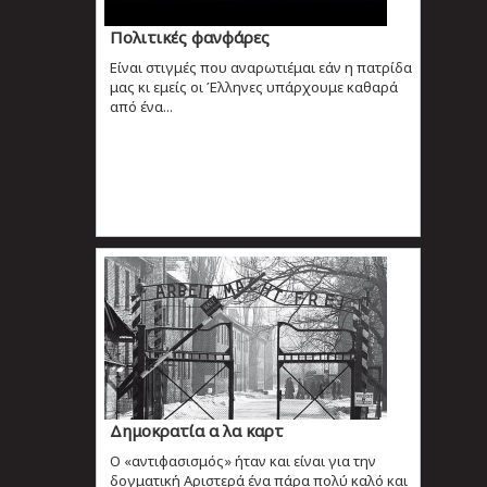
Πολιτικές φανφάρες
Είναι στιγμές που αναρωτιέμαι εάν η πατρίδα
μας κι εμείς οι Έλληνες υπάρχουμε καθαρά
από ένα...
Δημοκρατία α λα καρτ
Ο «αντιφασισμός» ήταν και είναι για την
δογματική Αριστερά ένα πάρα πολύ καλό και