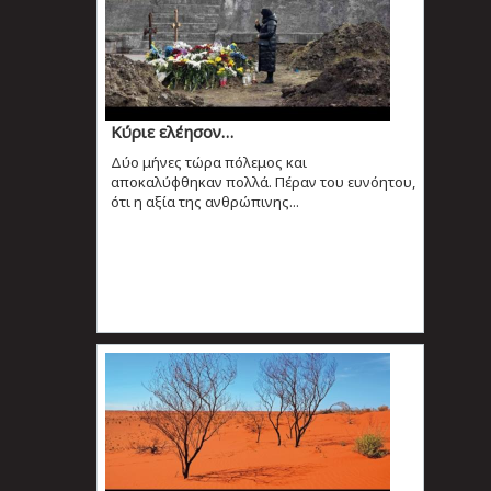
Κύριε ελέησον…
Δύο μήνες τώρα πόλεμος και
αποκαλύφθηκαν πολλά. Πέραν του ευνόητου,
ότι η αξία της ανθρώπινης...