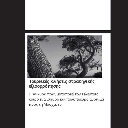
Τουρκικές κινήσεις στρατηγικής
εξισορρόπησης
Η Άγκυρα πραγματοποιεί τον τελευταίο
καιρό ένα ισχυρό και πολύπλευρο άνοιγμα
προς τη Μόσχα, το...