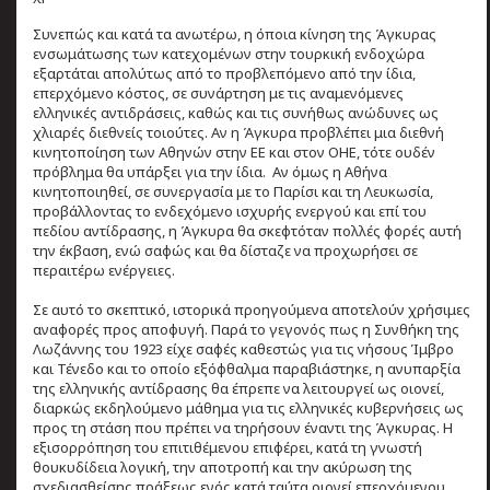
Συνεπώς και κατά τα ανωτέρω, η όποια κίνηση της Άγκυρας
ενσωμάτωσης των κατεχομένων στην τουρκική ενδοχώρα
εξαρτάται απολύτως από το προβλεπόμενο από την ίδια,
επερχόμενο κόστος, σε συνάρτηση με τις αναμενόμενες
ελληνικές αντιδράσεις, καθώς και τις συνήθως ανώδυνες ως
χλιαρές διεθνείς τοιούτες. Αν η Άγκυρα προβλέπει μια διεθνή
κινητοποίηση των Αθηνών στην ΕΕ και στον ΟΗΕ, τότε ουδέν
πρόβλημα θα υπάρξει για την ίδια. Αν όμως η Αθήνα
κινητοποιηθεί, σε συνεργασία με το Παρίσι και τη Λευκωσία,
προβάλλοντας το ενδεχόμενο ισχυρής ενεργού και επί του
πεδίου αντίδρασης, η Άγκυρα θα σκεφτόταν πολλές φορές αυτή
την έκβαση, ενώ σαφώς και θα δίσταζε να προχωρήσει σε
περαιτέρω ενέργειες.
Σε αυτό το σκεπτικό, ιστορικά προηγούμενα αποτελούν χρήσιμες
αναφορές προς αποφυγή. Παρά το γεγονός πως η Συνθήκη της
Λωζάννης του 1923 είχε σαφές καθεστώς για τις νήσους Ίμβρο
και Τένεδο και το οποίο εξόφθαλμα παραβιάστηκε, η ανυπαρξία
της ελληνικής αντίδρασης θα έπρεπε να λειτουργεί ως οιονεί,
διαρκώς εκδηλούμενο μάθημα για τις ελληνικές κυβερνήσεις ως
προς τη στάση που πρέπει να τηρήσουν έναντι της Άγκυρας. Η
εξισορρόπηση του επιτιθέμενου επιφέρει, κατά τη γνωστή
θουκυδίδεια λογική, την αποτροπή και την ακύρωση της
σχεδιασθείσης πράξεως ενός κατά ταύτα οιονεί επερχόμενου