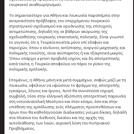
τουρκικού αναθεωρητισμού.
Το σημαντικότερο για Αθήνα και Λευκωσία παραπέμπει στην
αναγκαιότητα πρόβλεψης του επερχόμενου τουρκικού
στρατηγικού σχεδιασμού και οργάνωσης της επιτυχούς
αντιμετώπισης, δηλαδή της εκ βάθρων ακύρωσης της
σχεδιασθείσης τουρκικής επεκτατικής πολιτικής. Είναι γνωστό
το γεγονός ότι η Τουρκία κινείται μόνο επί εδαφών και
περιοχών, όπου ο κίνδυνος αντίστασης, ενεργού μαχητικής και
πολεμικής τοιούτης, είναι ανύπαρκτος ή και εξαιρετικά μικρός.
Όπου υπάρχει a priori προβολή ισχύος και δη αποτρεπτικής
κατά ταύτα, η Τουρκία αποφεύγει να πάρει το ρίσκο της
πολεμικής εμπλοκής.
Επομένως, η Αθήνα, μόνη και μετά συμμάχων, σαφώς μαζί με τη
Λευκωσία, οφείλουν να υψώσουν το φράγμα της αποτροπής
εγκαίρως, λόγοις και έργοις. Αυτό θα συνιστούσε ισχυρή
συμβολή, τόσο στην ελληνική αξιόπιστη αποτρεπτική παρουσία
στη νοτιοανατολική Μεσόγειο και στον κόσμο, όσο και στην
υπόθεση της εμπέδωσης ενός πλέγματος προϋποθέσεων και
όρων που θα καθοδηγούσαν διαδικασίες για μια δίκαιη, δηλαδή
στα πλαίσια του διεθνούς δικαίου και της αρχής της
αυτοδιάθεσης των λαών, αυριανή λύση του Κυπριακού
Προβλήματος.