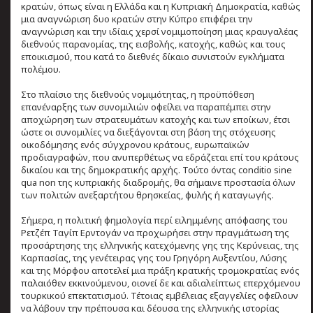
κρατών, όπως είναι η Ελλάδα και η Κυπριακή Δημοκρατία, καθώς
μια αναγνώριση δυο κρατών στην Κύπρο επιφέρει την
αναγνώριση και την ιδίαις χερσί νομιμοποίηση μιας κραυγαλέας
διεθνούς παρανομίας, της εισβολής, κατοχής, καθώς και τους
εποικισμού, που κατά το διεθνές δίκαιο συνιστούν εγκλήματα
πολέμου.
Στο πλαίσιο της διεθνούς νομιμότητας, η προϋπόθεση
επανέναρξης των συνομιλιών οφείλει να παραπέμπει στην
αποχώρηση των στρατευμάτων κατοχής και των εποίκων, έτσι
ώστε οι συνομιλίες να διεξάγονται στη βάση της στόχευσης
οικοδόμησης ενός σύγχρονου κράτους, ευρωπαϊκών
προδιαγραφών, που ανυπερθέτως να εδράζεται επί του κράτους
δικαίου και της δημοκρατικής αρχής. Τούτο όντας conditio sine
qua non της κυπριακής διαδρομής, θα σήμαινε προστασία όλων
των πολιτών ανεξαρτήτου θρησκείας, φυλής ή καταγωγής.
Σήμερα, η πολιτική φημολογία περί ειλημμένης απόφασης του
Ρετζέπ Ταγίπ Ερντογάν να προχωρήσει στην πραγμάτωση της
προσάρτησης της ελληνικής κατεχόμενης γης της Κερύνειας, της
Καρπασίας, της γενέτειρας γης του Γρηγόρη Αυξεντίου, Λύσης
και της Μόρφου αποτελεί μια πράξη κρατικής τρομοκρατίας ενός
παλαιόθεν εκκινούμενου, οιονεί δε και αδιαλείπτως επερχόμενου
τουρκικού επεκτατισμού. Τέτοιας εμβέλειας εξαγγελίες οφείλουν
να λάβουν την πρέπουσα και δέουσα της ελληνικής ιστορίας