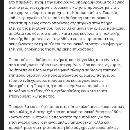
Στο παρελθόν είχαμε την ευκαιρία να υπογραμμίσουμε το λογικό
άτοπο μιας ενδεχόμενης τουρκικής κίνησης προσάρτησης της
κατεχόμενης βόρειας περιοχής της Κύπρου από την Τουρκία,
καθώς ερμηνεύοντάς το από τη θεώρηση του τουρκικού
επεκτατισμού ως αποσκοπούντος στρατηγικά στον πλήρη
έλεγχο της μεγαλονήσου, τούτο θα σήμαινε την εν τοις πράγμασι
απώλεια του νότου, ο οποίος κατά τους κανόνες της πολιτικής
λογικής θα προσέτρεχε στην Αθήνα για την προστασία του,
ακυρώνοντας εν τη ουσία του το τουρκικό στρατηγικό αφήγημα
ελέγχου ολόκληρης της Κυπριακής επικράτειας.
Παρά ταύτα, οι διάφορες κινήσεις και εξαγγελίες που γίνονται
από παράγοντες, τόσο των κατεχομένων, όσο και της Άγκυρας,
θα έπρεπε να θέσουν την ελληνική πλευρά σε διαρκή τακτικού
επιπέδου στρατηγικό προσανατολισμό αντιμετώπισης ενός
τέτοιου ενδεχομένου, πράγμα που και μεγαλοφώνως
διακηρύττει η Tουρκία, η οποία ειρήσθω εν παρόδω και
παραδοσιακά εξαγγέλλει σχεδιασθείσες και κατά ταύτα
επερχόμενες κινήσεις της.
Παράλληλα και σε ότι αφορά στις ούτω καλούμενες διακοινοτικές
συνομιλίες, η διακηρυχθείσα σημερινή τουρκική θέση περί δύο
κρατών στην Κύπρο ως απαραίτητη προϋπόθεση για την
επανέναρξη τους, δεν είναι απλώς απαράδεκτη, αλλά και
προσβλητική για την υπόσταση δύο σύγχρονων ευρωπαϊκών