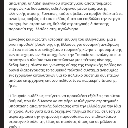
απάντηση, δηλαδή ελληνικού στρατηγικού αποτυπώματος
ενεργώς και δυναμικώς εκδηλούμενου μέσω έμπρακτης
ελληνικής στάσης. Συνεπώς, τούτο οφείλει να προβληθεί, κατά τα
ανωτέρω, σαφώς επί του πεδίου, όπερ και επιβάλλει την ενεργό
ενισχυμένη στρατιωτική, δηλαδή στρατηγικής διάστασης
παρουσία της Ελλάδος στη μεγαλόνησο.
Συναφώς και κατά την ιστορική ευθύνη του ελληνισμού, μια a
priori προβολή βούλησης της Ελλάδος για δυναμική αντίδραση
επί του πεδίου στο ενδεχόμενο τουρκικής κίνησης προσάρτησης
των κατεχομένων, θα υποχρέωνε την Τουρκία να αναλογιστεί το
στρατηγικό πλαίσιο των επιπτώσεων μιας τέτοιας κίνησης,
δεδομένης μάλιστα και γνωστής ούσης της τουρκικής φοβίας και
οιονεί διατρέχουσας το τουρκικό πολιτικό σύστημα ανησυχίας
ενδεχόμενων καταλυτικών για το πολιτικό σύστημα συνεπειών
από μια επερχόμενη επί του πεδίου, έστω και μικρής έκτασης,
ήττα.
Η Τουρκία ουδόλως επείγεται να προκαλέσει εξελίξεις τοιούτου
βαθμού, που θα δύναντο να επιφέρουν πλήγματα στρατηγικής
υπόστασης απαντητικής διάστασης από την Ελλάδα για την ίδια
τη χώρα. Αυτό γιατί ένα ενδεχόμενο πλήγμα θα ήταν σε θέση να
ακρωτηριάσει την ηγεμονική παρουσία και τον επιδιωκόμενο
στρατηγικό ρόλο της ίδιας σε παρόντα, όπως και σε μέλλοντα
χρόνο.