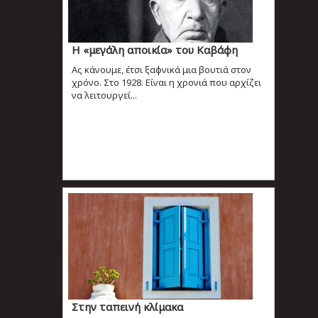
Η «μεγάλη αποικία» του Καβάφη
Ας κάνουμε, έτσι ξαφνικά μια βουτιά στον
χρόνο. Στο 1928. Είναι η χρονιά που αρχίζει
να λειτουργεί...
Στην ταπεινή κλίμακα