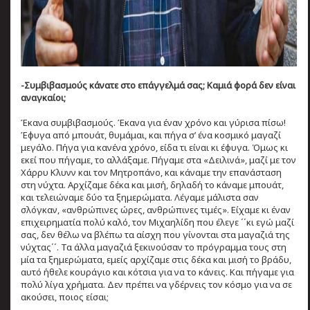
-Συμβιβασμούς κάνατε στο επάγγελμά σας; Καμιά φορά δεν είναι
αναγκαίοι;
Έκανα συμβιβασμούς. Έκανα για έναν χρόνο και γύρισα πίσω!
Έφυγα από μπουάτ, θυμάμαι, και πήγα σ’ ένα κοσμικό μαγαζί
μεγάλο. Πήγα για κανένα χρόνο, είδα τι είναι κι έφυγα. Όμως κι
εκεί που πήγαμε, το αλλάξαμε. Πήγαμε στα «Δειλινά», μαζί με τον
Χάρρυ Κλυνν και τον Μητροπάνο, και κάναμε την επανάσταση
στη νύχτα. Αρχίζαμε δέκα και μισή, δηλαδή το κάναμε μπουάτ,
και τελειώναμε δύο τα ξημερώματα. Λέγαμε μάλιστα σαν
σλόγκαν, «ανθρώπινες ώρες, ανθρώπινες τιμές». Είχαμε κι έναν
επιχειρηματία πολύ καλό, τον Μιχαηλίδη που έλεγε ΄΄κι εγώ μαζί
σας, δεν θέλω να βλέπω τα αίσχη που γίνονται στα μαγαζιά της
νύχτας΄΄. Τα άλλα μαγαζιά ξεκινούσαν το πρόγραμμα τους στη
μία τα ξημερώματα, εμείς αρχίζαμε στις δέκα και μισή το βράδυ,
αυτό ήθελε κουράγιο και κότσια για να το κάνεις. Και πήγαμε για
πολύ λίγα χρήματα. Δεν πρέπει να γδέρνεις τον κόσμο για να σε
ακούσει, ποιος είσαι;