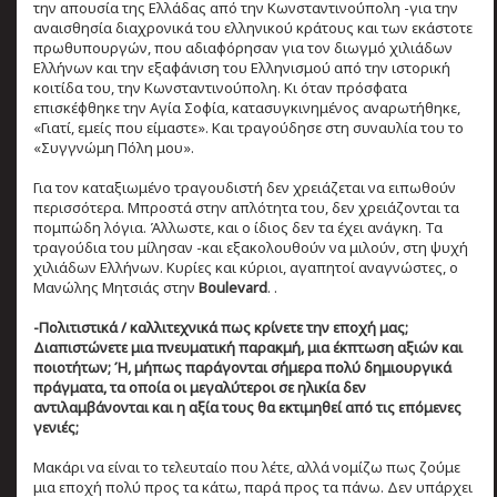
την απουσία της Ελλάδας από την Κωνσταντινούπολη -για την
αναισθησία διαχρονικά του ελληνικού κράτους και των εκάστοτε
πρωθυπουργών, που αδιαφόρησαν για τον διωγμό χιλιάδων
Ελλήνων και την εξαφάνιση του Ελληνισμού από την ιστορική
κοιτίδα του, την Κωνσταντινούπολη. Κι όταν πρόσφατα
επισκέφθηκε την Αγία Σοφία, κατασυγκινημένος αναρωτήθηκε,
«Γιατί, εμείς που είμαστε». Και τραγούδησε στη συναυλία του το
«Συγγνώμη Πόλη μου».
Για τον καταξιωμένο τραγουδιστή δεν χρειάζεται να ειπωθούν
περισσότερα. Μπροστά στην απλότητα του, δεν χρειάζονται τα
πομπώδη λόγια. Άλλωστε, και ο ίδιος δεν τα έχει ανάγκη. Τα
τραγούδια του μίλησαν -και εξακολουθούν να μιλούν, στη ψυχή
χιλιάδων Ελλήνων. Κυρίες και κύριοι, αγαπητοί αναγνώστες, ο
Μανώλης Μητσιάς στην
Boulevard
. .
-Πολιτιστικά / καλλιτεχνικά πως κρίνετε την εποχή μας;
Διαπιστώνετε μια πνευματική παρακμή, μια έκπτωση αξιών και
ποιοτήτων; Ή, μήπως παράγονται σήμερα πολύ δημιουργικά
πράγματα, τα οποία οι μεγαλύτεροι σε ηλικία δεν
αντιλαμβάνονται και η αξία τους θα εκτιμηθεί από τις επόμενες
γενιές;
Μακάρι να είναι το τελευταίο που λέτε, αλλά νομίζω πως ζούμε
μια εποχή πολύ προς τα κάτω, παρά προς τα πάνω. Δεν υπάρχει