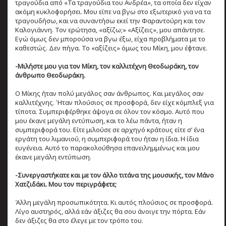
τραγούδια από «Τα τραγούδια του Ανδρέα», τα οποία δεν είχαν
ακόμη κυκλοφορήσει. Μου είπε να βγω στο εξωτερικό για να τα
τραγουδήσω, και να συναντήσω εκεί την Φαραντούρη και τον
Καλογιάννη. Τον ερώτησα, «αξίζω;» «Αξίζεις», μου απάντησε.
Εγώ όμως δεν μπορούσα να βγω έξω, είχα προβλήματα με το
καθεστώς. Δεν πήγα. Το «αξίζεις» όμως του Μίκη, μου έφτανε.
-Μιλήστε μου για τον Μίκη, τον καλλιτέχνη Θεοδωράκη, τον
άνθρωπο Θεοδωράκη.
Ο Μίκης ήταν πολύ μεγάλος σαν άνθρωπος. Και μεγάλος σαν
καλλιτέχνης. Ήταν πλούσιος σε προσφορά, δεν είχε κόμπλεξ για
τίποτα. Συμπεριφέρθηκε άψογα σε όλον τον κόσμο. Αυτό που
μου έκανε μεγάλη εντύπωση, και το λέω πάντα, ήταν η
συμπεριφορά του. Είτε μιλούσε σε αρχηγό κράτους είτε σ’ ένα
εργάτη του λιμανιού, η συμπεριφορά του ήταν η ίδια. Η ίδια
ευγένεια. Αυτό το παρακολούθησα επανειλημμένως και μου
έκανε μεγάλη εντύπωση.
-Συνεργαστήκατε και με τον άλλο τιτάνα της μουσικής, τον Μάνο
Χατζιδάκι. Μου τον περιγράφετε;
Άλλη μεγάλη προσωπικότητα. Κι αυτός πλούσιος σε προσφορά.
Λίγο αυστηρός, αλλά εάν άξιζες θα σου άνοιγε την πόρτα. Εάν
δεν άξιζες θα στο έλεγε με τον τρόπο του.