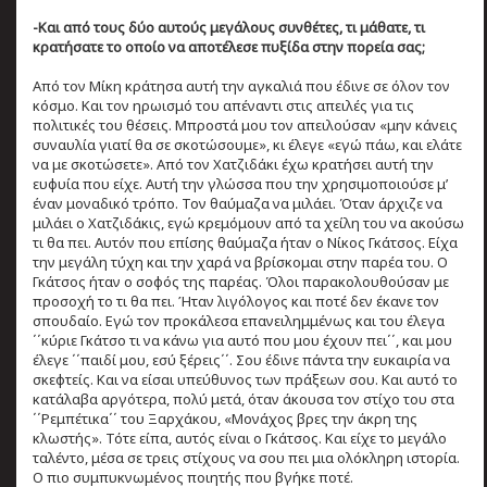
-Και από τους δύο αυτούς μεγάλους συνθέτες, τι μάθατε, τι
κρατήσατε το οποίο να αποτέλεσε πυξίδα στην πορεία σας;
Από τον Μίκη κράτησα αυτή την αγκαλιά που έδινε σε όλον τον
κόσμο. Και τον ηρωισμό του απέναντι στις απειλές για τις
πολιτικές του θέσεις. Μπροστά μου τον απειλούσαν «μην κάνεις
συναυλία γιατί θα σε σκοτώσουμε», κι έλεγε «εγώ πάω, και ελάτε
να με σκοτώσετε». Από τον Χατζιδάκι έχω κρατήσει αυτή την
ευφυία που είχε. Αυτή την γλώσσα που την χρησιμοποιούσε μ’
έναν μοναδικό τρόπο. Τον θαύμαζα να μιλάει. Όταν άρχιζε να
μιλάει ο Χατζιδάκις, εγώ κρεμόμουν από τα χείλη του να ακούσω
τι θα πει. Αυτόν που επίσης θαύμαζα ήταν ο Νίκος Γκάτσος. Είχα
την μεγάλη τύχη και την χαρά να βρίσκομαι στην παρέα του. Ο
Γκάτσος ήταν ο σοφός της παρέας. Όλοι παρακολουθούσαν με
προσοχή το τι θα πει. Ήταν λιγόλογος και ποτέ δεν έκανε τον
σπουδαίο. Εγώ τον προκάλεσα επανειλημμένως και του έλεγα
΄΄κύριε Γκάτσο τι να κάνω για αυτό που μου έχουν πει΄΄, και μου
έλεγε ΄΄παιδί μου, εσύ ξέρεις΄΄. Σου έδινε πάντα την ευκαιρία να
σκεφτείς. Και να είσαι υπεύθυνος των πράξεων σου. Και αυτό το
κατάλαβα αργότερα, πολύ μετά, όταν άκουσα τον στίχο του στα
΄΄Ρεμπέτικα΄΄ του Ξαρχάκου, «Μονάχος βρες την άκρη της
κλωστής». Τότε είπα, αυτός είναι ο Γκάτσος. Και είχε το μεγάλο
ταλέντο, μέσα σε τρεις στίχους να σου πει μια ολόκληρη ιστορία.
Ο πιο συμπυκνωμένος ποιητής που βγήκε ποτέ.