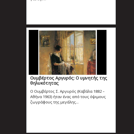
Ουμβέρτος Αργυρός: Ο υμνητής της
θηλυκότητας
Ο Ουμβέρτος Σ. Αργυρός (Καβάλα 1882 –
Αθήνα 1963) ήταν ένας από τους όψιμους
ζωγράφους της μεγάλης...