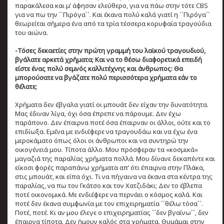
παρακάλεσα και μ’ άφησαν ελεύθερο, για να πάω στην τότε CBS
για να πω την ΄΄Πιρόγα΄΄. Και έκανα πολύ καλά γιατί η ΄΄Πιρόγα΄΄
θεωρείται σήμερα ένα από τα τρία τέσσερα κορυφαία τραγούδια
του αιώνα.
-Τόσες δεκαετίες στην πρώτη γραμμή του λαϊκού τραγουδιού,
βγάλατε αρκετά χρήματα; Και να το θέσω διαφορετικά επειδή
είστε ένας πολύ σεμνός καλλιτέχνης και άνθρωπος: Θα
μπορούσατε να βγάζατε πολύ περισσότερα χρήματα εάν το
θέλατε;
Χρήματα δεν έβγαλα γιατί οι μπουάτ δεν είχαν την δυνατότητα.
Μας έδιναν λίγα, όχι όσα έπρεπε να πάρουμε. Δεν έχω
παράπονο. Δεν έπαιρνα ποτέ όσα έπαιρναν οι άλλοι, ούτε και το
επιδίωξα. Εμένα με ενδιέφερε να τραγουδάω και να έχω ένα
μεροκάματο όπως όλοι οι άνθρωποι και να συντηρώ την
οικογένειά μου. Τίποτα άλλο. Μου πρόσφεραν τα «κοσμικά»
μαγαζιά της παραλίας χρήματα πολλά. Μου δίνανε δεκαπέντε και
είκοσι φορές παραπάνω χρήματα απ’ ότι έπαιρνα στην Πλάκα,
στις μπουάτ, και είπα όχι. Τι να πήγαινα να έκανα στα κέντρα της
παραλίας, να πω τον Γκάτσο και τον Χατζιδάκι; Δεν το έβλεπα
ποτέ οικονομικά. Με ενδιέφερε να περνάει ο κόσμος καλά. Και
ποτέ δεν έκανα συμφωνία με τον επιχειρηματία ΄΄θέλω τόσα΄΄.
Ποτέ, ποτέ. Κι αν μου έλεγε ο επιχειρηματίας ΄΄δεν βγαίνω΄΄, δεν
έπαιρνα τίποτα. Δεν ήμουν καλός στα χρήματα. Θυμάμαι στην