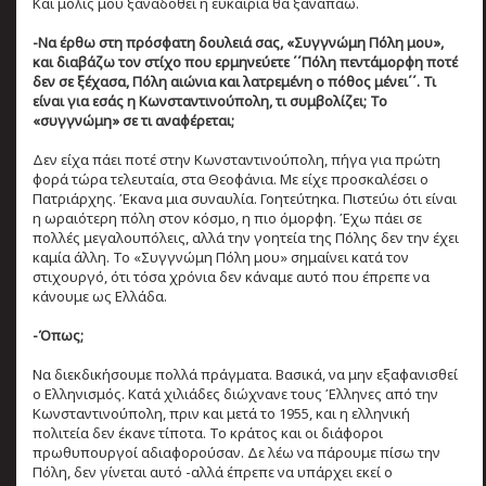
Και μόλις μου ξαναδοθεί η ευκαιρία θα ξαναπάω.
-Να έρθω στη πρόσφατη δουλειά σας, «Συγγνώμη Πόλη μου»,
και διαβάζω τον στίχο που ερμηνεύετε ΄΄Πόλη πεντάμορφη ποτέ
δεν σε ξέχασα, Πόλη αιώνια και λατρεμένη ο πόθος μένει΄΄. Τι
είναι για εσάς η Κωνσταντινούπολη, τι συμβολίζει; Το
«συγγνώμη» σε τι αναφέρεται;
Δεν είχα πάει ποτέ στην Κωνσταντινούπολη, πήγα για πρώτη
φορά τώρα τελευταία, στα Θεοφάνια. Με είχε προσκαλέσει ο
Πατριάρχης. Έκανα μια συναυλία. Γοητεύτηκα. Πιστεύω ότι είναι
η ωραιότερη πόλη στον κόσμο, η πιο όμορφη. Έχω πάει σε
πολλές μεγαλουπόλεις, αλλά την γοητεία της Πόλης δεν την έχει
καμία άλλη. Το «Συγγνώμη Πόλη μου» σημαίνει κατά τον
στιχουργό, ότι τόσα χρόνια δεν κάναμε αυτό που έπρεπε να
κάνουμε ως Ελλάδα.
-Όπως;
Να διεκδικήσουμε πολλά πράγματα. Βασικά, να μην εξαφανισθεί
ο Ελληνισμός. Κατά χιλιάδες διώχνανε τους Έλληνες από την
Κωνσταντινούπολη, πριν και μετά το 1955, και η ελληνική
πολιτεία δεν έκανε τίποτα. Το κράτος και οι διάφοροι
πρωθυπουργοί αδιαφορούσαν. Δε λέω να πάρουμε πίσω την
Πόλη, δεν γίνεται αυτό -αλλά έπρεπε να υπάρχει εκεί ο