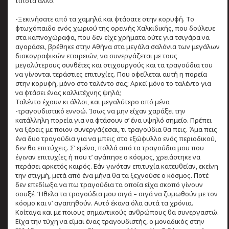
τίποτα άλλο.
-Ξεκινήσατε από τα χαμηλά και φτάσατε στην κορυφή. Το
φτωχόπαιδο ενός χωριού της ορεινής Χαλκιδικής, που δούλευε
στα καπνοχώραφα, που δεν είχε χρήματα ούτε για τσιγάρα να
αγοράσει, βρέθηκε στην Αθήνα στα μεγάλα σαλόνια των μεγάλων
δισκογραφικών εταιρειών, να συνεργάζεται με τους
μεγαλύτερους συνθέτες και στιχουργούς και τα τραγούδια του
να γίνονται τεράστιες επιτυχίες. Που οφείλεται αυτή η πορεία
στην κορυφή, μόνο στο ταλέντο σας; Αρκεί μόνο το ταλέντο για
να φτάσει ένας καλλιτέχνης ψηλά;
Ταλέντο έχουν κι άλλοι, και μεγαλύτερο από μένα
-τραγουδιστικό εννοώ. Ίσως να μην είχαν χαράξει την
κατάλληλη πορεία για να φτάσουν σ’ ένα υψηλό σημείο. Πρέπει
να ξέρεις με ποιον συνεργάζεσαι, τι τραγούδια θα πεις. Άμα πεις
ένα δυο τραγούδια για να μπεις στο εξώφυλλο ενός περιοδικού,
δεν θα επιτύχεις. Σ’ εμένα, πολλά από τα τραγούδια μου που
έγιναν επιτυχίες ή που τ’ αγάπησε ο κόσμος, χρειάστηκε να
περάσει αρκετός καιρός. Εάν γινόταν επιτυχία κατευθείαν, εκείνη
την στιγμή, μετά από ένα μήνα θα τα ξεχνούσε ο κόσμος. Ποτέ
δεν επεδίωξα να πω τραγούδια τα οποία είχα σκοπό γίνουν
σουξέ. Ήθελα τα τραγούδια μου σιγά – σιγά να ζυμωθούν με τον
κόσμο και ν’ αγαπηθούν. Αυτό έκανα όλα αυτά τα χρόνια.
Κοίταγα και με ποιους σημαντικούς ανθρώπους θα συνεργαστώ.
Είχα την τύχη να είμαι ένας τραγουδιστής, ο μοναδικός στην