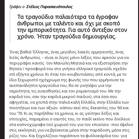
Γράφει ο
Στέλιος Παρασκευόπουλος
Τα τραγούδια παλαιότερα τα έγραφαν
άνθρωποι με ταλέντο και όχι με σκοπό
την εμπορικότητα. Για αυτό άντεξαν στον
χρόνο. Ήταν τραγούδια δημιουργίας.
Ένας βαθιά Έλληνας, ένας μεγάλος λαϊκός ερμηνευτής, ένας
λιτός άνθρωπος – είναι οι λίγες μόνο λέξεις που αρκούν για να
περιγράψει κανείς τον Μανώλη Μητσιά και να εξιστορήσει την
θητεία / προσφορά του στο γνήσιο ελληνικό τραγούδι σχεδόν
επί εξήντα χρόνια. Κι όταν τον κουβεντιάσεις από κοντά, με το
ίδιο ξεχωριστό ηχόχρωμα της φωνής του που ερμήνευσε τα
ανεπανάληπτα τραγούδια του, θα σε γοητέψει για την
σεμνότητα, τις ευαισθησίες και τον ρομαντισμό του. Με την
καρδιά του, σαν την καρδιά μικρού παιδιού, στα όσα σου
αφηγείται, να χτυπά στην παλιά καλή Ελλάδα, στην Ελλάδα των
ποιοτήτων και των αξιών -κάπου εκεί στις δεκαετίες του ’60 και
του ’70. Κι ας παρήλθαν τα χρόνια, κι ας γεύτηκε δόξες και
επιτυχίες, παραμένει ο εαυτός του, το παιδί εκείνο που δούλευε
στα καπνοχώραφα τού χωριού του για τον επιούσιο -που έψελνε
στις εκκλησιές για να βρίσκεται μέσα στην παράδοση, μέσα στις
ρίζες του. Και ξεχειλίζουν παράπονο τα φυλλοκάρδια του για