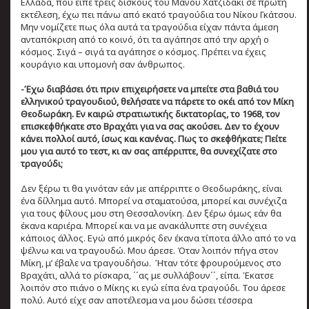
Ελλάδα, που είπε τρεις δίσκους του Μάνου Χατζιδάκι σε πρώτη
εκτέλεση, έχω πει πάνω από εκατό τραγούδια του Νίκου Γκάτσου.
Μην νομίζετε πως όλα αυτά τα τραγούδια είχαν πάντα άμεση
ανταπόκριση από το κοινό, ότι τα αγάπησε από την αρχή ο
κόσμος. Σιγά – σιγά τα αγάπησε ο κόσμος. Πρέπει να έχεις
κουράγιο και υπομονή σαν άνθρωπος.
-Έχω διαβάσει ότι πριν επιχειρήσετε να μπείτε στα βαθιά του
ελληνικού τραγουδιού, θελήσατε να πάρετε το οκέι από τον Μίκη
Θεοδωράκη. Εν καιρώ στρατιωτικής δικτατορίας, το 1968, τον
επισκεφθήκατε στο Βραχάτι για να σας ακούσει. Δεν το έχουν
κάνει πολλοί αυτό, ίσως και κανένας. Πως το σκεφθήκατε; Πείτε
μου για αυτό το τεστ, κι αν σας απέρριπτε, θα συνεχίζατε στο
τραγούδι;
Δεν ξέρω τι θα γινόταν εάν με απέρριπτε ο Θεοδωράκης, είναι
ένα δίλλημα αυτό. Μπορεί να σταματούσα, μπορεί και συνέχιζα
για τους φίλους μου στη Θεσσαλονίκη. Δεν ξέρω όμως εάν θα
έκανα καριέρα. Μπορεί και να με ανακάλυπτε στη συνέχεια
κάποιος άλλος. Εγώ από μικρός δεν έκανα τίποτα άλλο από το να
ψέλνω και να τραγουδώ. Μου άρεσε. Όταν λοιπόν πήγα στον
Μίκη, μ’ έβαλε να τραγουδήσω. Ήταν τότε φρουρούμενος στο
Βραχάτι, αλλά το ρίσκαρα, ΄΄ας με συλλάβουν΄΄, είπα. Έκατσε
λοιπόν στο πιάνο ο Μίκης κι εγώ είπα ένα τραγούδι. Του άρεσε
πολύ. Αυτό είχε σαν αποτέλεσμα να μου δώσει τέσσερα