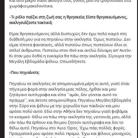
Και από μικρό παιδί άκουγα τους γονείς μου να τραγουδάνε στα
χωράφια μακεδονίτικα.
-Τι ρόλο παίζει στη ζωή σας η θρησκεία; Είστε θρησκευόμενος,
εκκλησιάζεστε τακτικά;
Είμαι θρησκευόμενος αλλά δυστυχώς δεν έχω πολύ καιρό στη
διάθεσή μου για να πηγαίνω στην εκκλησία. Όμως πιστεύω. Δεν
είμαι τίποτα φανατικός, αλλά πιστεύω όπως πιστεύουν όλοι οι
απλοί άνθρωποι. Πιστεύω στον Θεό και αντλώ δύναμη απ’ Αυτόν.
Κι όταν μου δοθεί η ευκαιρία θα πάω στην εκκλησία. Σίγουρα την
Μεγάλη Εβδομάδα ψέλνω. Οπωσδήποτε.
-Που πηγαίνετε;
Πηγαίνω σε εκκλησίες σε απομονωμένα μέρη κι αυτό, γιατί όταν
πήγα μια φορά στην εκκλησία μιας πόλης, ήρθαν και μου
ζητάγανε αυτόγραφα και είπα ΄΄αμάν, δεν γίνεται αυτό τα
πράγμα΄΄, και έκτοτε απομονώθηκα. Πηγαίνω Μεγάλη Εβδομάδα
στην Σύρο και ψέλνω με την χορωδία των παιδιών και μου
αρέσει πολύ αυτό. Εδώ στην Αθήνα δεν πηγαίνω γιατί φοβάμαι
το κοσμικό. Θέλω να πάω στην εκκλησία της γειτονιάς μου, αλλά
εάν πάω θα έρθουν και θα μου ζητούν αυτόγραφα και δεν το
θέλω αυτό. Πηγαίνω στο Άγιο Όρος. Έχω πάει πολλές φορές.
Πραγματικά μου αρέσει πολύ. Ηρεμώ. Έχω και φίλους μοναχούς.