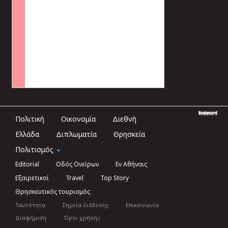
Πολιτική
Οικονομία
Διεθνή
Ελλάδα
Διπλωματία
Θρησκεία
Πολιτισμός
Editorial
Οδός Ονείρων
Εν Αθήναις
Εξαιρετικοί
Travel
Top Story
Θρησκευτικός τουρισμός
Ταυτότητα
Σημεία διάθεσης
Επικοινωνία
Διαφήμιση
Όροι χρήσης