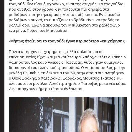
τραγούδι δεν είναι διαχρονικό, είναι της στιγμής. Τα τραγούδια
που άντεξαν στον χρόνο, δεν παίζονται πια σήμερα στα
ραδιόφωνα, στην τηλεόραση. Δεν τα παίζουν πια. Εγώ ακούω
ραδιόφωνο συχνά, το τι παίζουν το βράδυ είναι να τραβάς τα
μαλλιά σου. Έχω να ακούσω τον Μπιθικώτση στο ραδιόφωνο
ένα μήνα. Ποιον, τον Μπιθικώτση.
-Μήπως φταίει ότι το τραγούδι έγινε περισσότερο «επιχείρηση»;
Πάντα υπήρχαν επιχειρηματίες, αλλά παλαιότερα οι
επιχειρηματίες είχαν και μια κουλτούρα. Υπήρχαν τότε ο Τάκης ο
Λαμπρόπουλος και ο Αλέκος ο Πατσιφάς. Αυτοί ήταν οι μεγάλοι
δημιουργοί του ελληνικού τραγουδιού. Ο Λαμπρόπουλος με την
μεγάλη Columbia, τη δεκαετία του ’50, στην οποία συναντήθηκαν
ο Θεοδωράκης, ο Χατζιδάκις, Ξαρχάκος, Μούτσης, Γκάτσος, κι
όλοι αυτοί οι μεγάλοι. Αργότερα ήρθε ο Πατσιφάς με το νέο κύμα.
Δεν υπάρχουν σήμερα τέτοιοι άνθρωποι.