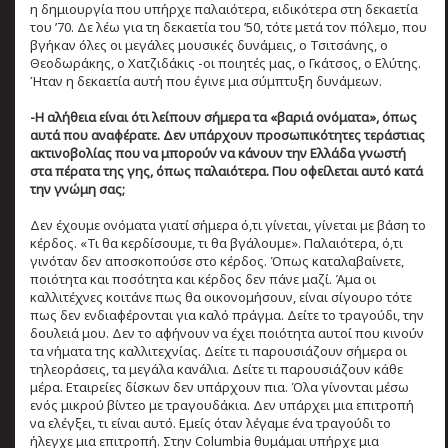
η δημιουργία που υπήρχε παλαιότερα, ειδικότερα στη δεκαετία
του ’70. Δε λέω για τη δεκαετία του ’50, τότε μετά τον πόλεμο, που
βγήκαν όλες οι μεγάλες μουσικές δυνάμεις, ο Τσιτσάνης, ο
Θεοδωράκης, ο Χατζιδάκις -οι ποιητές μας, ο Γκάτσος, ο Ελύτης.
Ήταν η δεκαετία αυτή που έγινε μια σύμπτυξη δυνάμεων.
-Η αλήθεια είναι ότι λείπουν σήμερα τα «βαριά ονόματα», όπως
αυτά που αναφέρατε. Δεν υπάρχουν προσωπικότητες τεράστιας
ακτινοβολίας που να μπορούν να κάνουν την Ελλάδα γνωστή
στα πέρατα της γης, όπως παλαιότερα. Που οφείλεται αυτό κατά
την γνώμη σας;
Δεν έχουμε ονόματα γιατί σήμερα ό,τι γίνεται, γίνεται με βάση το
κέρδος. «Τι θα κερδίσουμε, τι θα βγάλουμε». Παλαιότερα, ό,τι
γινόταν δεν αποσκοπούσε στο κέρδος. Όπως καταλαβαίνετε,
ποιότητα και ποσότητα και κέρδος δεν πάνε μαζί. Άμα οι
καλλιτέχνες κοιτάνε πως θα οικονομήσουν, είναι σίγουρο τότε
πως δεν ενδιαφέρονται για καλό πράγμα. Δείτε το τραγούδι, την
δουλειά μου. Δεν το αφήνουν να έχει ποιότητα αυτοί που κινούν
τα νήματα της καλλιτεχνίας. Δείτε τι παρουσιάζουν σήμερα οι
τηλεοράσεις, τα μεγάλα κανάλια. Δείτε τι παρουσιάζουν κάθε
μέρα. Εταιρείες δίσκων δεν υπάρχουν πια. Όλα γίνονται μέσω
ενός μικρού βίντεο με τραγουδάκια. Δεν υπάρχει μια επιτροπή
να ελέγξει, τι είναι αυτό. Εμείς όταν λέγαμε ένα τραγούδι το
ήλεγχε μια επιτροπή. Στην Columbia θυμάμαι υπήρχε μια