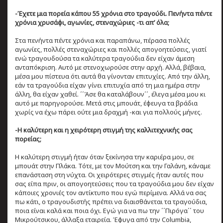
-Έχετε μια πορεία κάπου 55 χρόνια στο τραγούδι. Πενήντα πέντε
χρόνια χρυσάφι, αγωνίες, στεναχώριες -τι απ’ όλα;
Στα πενήντα πέντε χρόνια και παραπάνω, πέρασα πολλές
αγωνίες, πολλές στεναχώριες και πολλές απογοητεύσεις, γιατί
ενώ τραγουδούσα τα καλύτερα τραγούδια δεν είχαν άμεση
ανταπόκριση. Αυτό με στενοχωρούσε στην αρχή. Αλλά, βέβαια,
μέσα μου πίστευα ότι αυτά θα γίνονταν επιτυχίες. Από την άλλη,
εάν τα τραγούδια είχαν γίνει επιτυχία από τη μια ημέρα στην
άλλη, θα είχαν χαθεί. ΄΄Άσε θα καταλάβουν΄΄, έλεγα μέσα μου κι
αυτό με παρηγορούσε. Μετά στις μπουάτ, έφευγα τα βράδια
χωρίς να έχω πάρει ούτε μια δραχμή -και για πολλούς μήνες.
-Η καλύτερη και η χειρότερη στιγμή της καλλιτεχνικής σας
πορείας;
Η καλύτερη στιγμή ήταν όταν ξεκίνησα την καριέρα μου, σε
μπουάτ στην Πλάκα. Τότε, με τον Μούτση και την Γαλάνη, κάναμε
επανάσταση στη νύχτα. Οι χειρότερες στιγμές ήταν αυτές που
σας είπα πριν, οι απογοητεύσεις που τα τραγούδια μου δεν είχαν
κάποιες χρονιές τον αντίκτυπο που εγώ περίμενα. Αλλά να σας
πω κάτι, ο τραγουδιστής πρέπει να διαισθάνεται τα τραγούδια,
ποια είναι καλά και ποια όχι. Εγώ για να πω την ΄΄Πιρόγα΄΄ του
Μικρούτσικου, άλλαξα εταιρεία. Έφυγα από την Columbia,