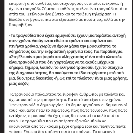
επιτροπή από συνθέτες και στιχουργούς οι οποίοι ενέκριναν ή
όχι ένα τραγούδι. Σήμερα ο καθένας στέλνει ένα τραγούδι από το
σπίτι του. Στέλνουν ένα βίντεο και το παίζει η τηλεόραση. Η
Ελλάδα δεν βγαίνει πια στο εξωτερικό με ποιότητες, αλλά με την
Γιουροβίζιον.
-Τα τραγούδια που έχετε ερμηνεύσει έχουν μια τεράστια αντοχή
στον χρόνο. Ακούγονται εδώ και τριάντα και σαράντα και
πενήντα χρόνια, χωρίς να έχουν χάσει την μουσικότητα, το
νόημά τους και την εκφραστική ερμηνεία τους. Για παράδειγμα
«Στη Ελευσίνα μια φορά» και «Μη χτυπάς σ’ ένα σπίτι κλειστό»
είναι τραγούδια που δεν χορταίνεις να τα ακούς μέχρι και
σήμερα, Σήμερα, λοιπόν, το ελληνικό τραγούδι έχει το στοιχείο
της διαχρονικότητας, θα ακούγεται το ίδιο ευχάριστα μετά από
μια, δυο, τρεις δεκαετίες -ή, ως επί το πλείστον είναι μιας χρήσης,
μιας σεζόν;
Τα τραγούδια παλαιότερα τα έγραφαν άνθρωποι με ταλέντο και
όχι με σκοπό την εμπορικότητα. Για αυτό άντεξαν στον χρόνο.
Ήταν τραγούδια δημιουργίας. Τα δημιουργούσαν οι δημιουργοί
τους -και αυτό ήταν το θέμα τους, πως θα το τονίσουν, πως θα το
εντάξουν, τι μουσική θα έχει, πως θα τονιστεί το καλό από το
κακό. Τα τραγούδια που αναφέρατε εξακολουθούν να
ακούγονται από τον κόσμο μέχρι σήμερα εδώ και πενήντα πέντε
χρόνια. Σήμερα δεν υπάρχει αυτό το πράγμα. Το σημερινό