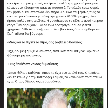
καριέρα μου μια χρονιά, και ήταν η καλύτερη χρονιά μου, μου
είπανε στο «Ζουμ» να πάμε με ποσοστά. Το γέμιζα τρεις φορές
την βραδιά, και στο τέλος δεν πήρα μία. Πως τα φέρανε, πως τα
κάνανε, μού δώσανε για όλη την χρονιά 20.000 δραχμές. Δεν
ήμουν καλός στις μπίζνες. Η γυναίκα μου τα έβλεπε αυτά και μου
έλεγε ΄΄θα σε ρίξουν΄΄. Αλλά εγώ δεν τραγουδούσα για τα
χρήματα. ‘Ήθελα να εκφραστώ. Δεν βαριέσαι, άδειοι ήρθαμε στη
ζωή, άδειοι θα φύγουμε…
-Μιας και το θίγετε το θέμα, σας φοβίζει ο θάνατος;
Όχι, δεν με φοβίζει ο θάνατος, είναι κάτι που θα γίνει. Αρκεί να
φύγουμε μη πονώντας.
-Πως θα θέλατε να σας θυμούνται;
Όπως θέλει ο καθένας, όπως το έχει στο μυαλό του. Ό,τι κάνω,
δεν το κάνω για την υστεροφημία μου, το κάνω γιατί το πιστεύω
εγώ. Όπως θέλουν ας με θυμούνται.