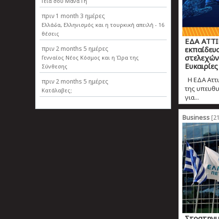
Γεια σου Μάνα Γη
πριν
1 month 3 ημέρες
Ελλάδα, Ελληνισµός και η τουρκική απειλή - 16
θέσεις
ΕΔΑ ΑΤΤΙ
πριν
2 months 5 ημέρες
εκπαίδευ
στελεχών 
Γενναίος Νέος Κόσμος και η Ώρα της
Ευκαιρίες
Σύνθεσης
Η ΕΔΑ Αττικ
πριν
2 months 5 ημέρες
της υπευθυ
Κατάλαβες;
για...
Business
[21
Στρατηγι