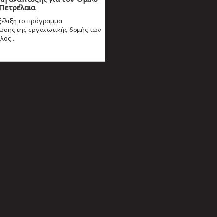
 Πετρέλαια
ξέλιξη το πρόγραμμα
ωσης της οργανωτικής δομής των
ος...