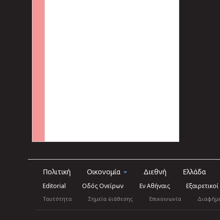
Πολιτική
Οικονομία
Διεθνή
Ελλάδα
Editorial
Οδός Ονείρων
Εν Αθήναις
Εξαιρετικοί
Ταυτότητα
Σημεία διάθεσης
Επικοινωνία
Διαφήμ