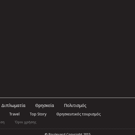
Διπλωματία
Θρησκεία
Πολιτισμός
Travel
Top Story
Θρησκευτικός τουρισμός
ιση
Όροι χρήσης
© Boulevard Copyright 2015