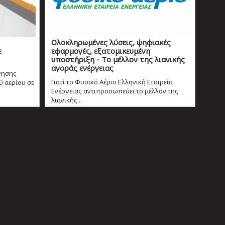
Ολοκληρωμένες λύσεις, ψηφιακές
ε
εφαρμογές, εξατομικευμένη
υποστήριξη - Tο μέλλον της λιανικής
αγοράς ενέργειας
γησης
Γιατί το Φυσικό Αέριο Ελληνική Εταιρεία
 αερίου σε
Ενέργειας αντιπροσωπεύει το μέλλον της
λιανικής...