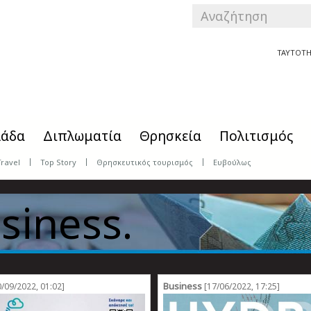
SEARCH
FORM
Αναζήτηση
ΤΑΥΤΟΤΗ
λάδα
Διπλωματία
Θρησκεία
Πολιτισμός
Travel
Top Story
Θρησκευτικός τουρισμός
Ευβούλως
siness.
Business
/09/2022, 01:02]
[17/06/2022, 17:25]