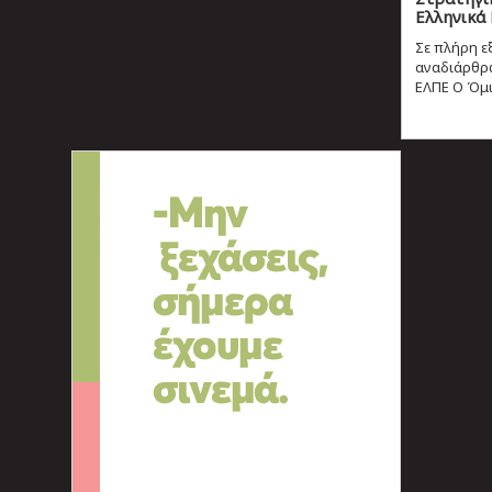
Ελληνικά
Σε πλήρη ε
αναδιάρθρ
ΕΛΠΕ Ο Όμιλ