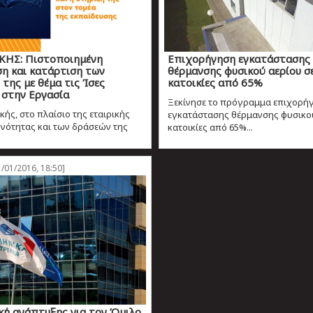
ΚΗΣ: Πιστοποιημένη
Επιχορήγηση εγκατάστασης
ση και κατάρτιση των
θέρμανσης φυσικού αερίου σ
της με θέμα τις Ίσες
κατοικίες από 65%
 στην Εργασία
Ξεκίνησε το πρόγραμμα επιχορή
ής, στο πλαίσιο της εταιρικής
εγκατάστασης θέρμανσης φυσικού
νότητας και των δράσεών της
κατοικίες από 65%...
/01/2016, 18:50]
κή ανάπτυξης για τον Όμιλο