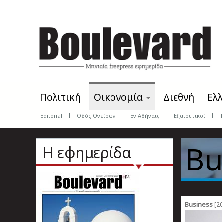
Skip
to
main
content
Πολιτική
Οικονομία
Διεθνή
Ελ
Editorial
Οδός Ονείρων
Εν Αθήναις
Εξαιρετικοί
Bu
Η εφημερίδα
Business
[20