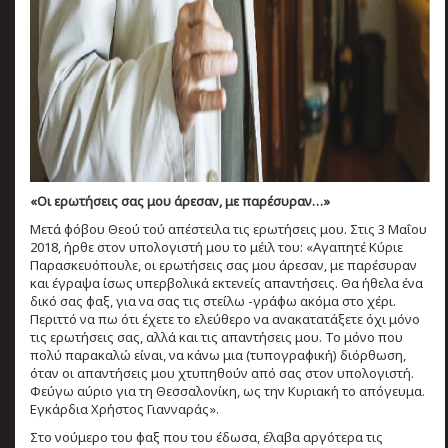
«Οι ερωτήσεις σας μου άρεσαν, με παρέσυραν…»
Μετά φόβου Θεού τού απέστειλα τις ερωτήσεις μου. Στις 3 Μαΐου
2018, ήρθε στον υπολογιστή μου το μέιλ του: «Αγαπητέ Κύριε
Παρασκευόπουλε, οι ερωτήσεις σας μου άρεσαν, με παρέσυραν
και έγραψα ίσως υπερβολικά εκτενείς απαντήσεις. Θα ήθελα ένα
δικό σας φαξ, για να σας τις στείλω -γράφω ακόμα στο χέρι.
Περιττό να πω ότι έχετε το ελεύθερο να ανακατατάξετε όχι μόνο
τις ερωτήσεις σας, αλλά και τις απαντήσεις μου. Το μόνο που
πολύ παρακαλώ είναι, να κάνω μια (τυπογραφική) διόρθωση,
όταν οι απαντήσεις μου χτυπηθούν από σας στον υπολογιστή.
Φεύγω αύριο για τη Θεσσαλονίκη, ως την Κυριακή το απόγευμα.
Εγκάρδια Χρήστος Γιανναράς».
Στο νούμερο του φαξ που του έδωσα, έλαβα αργότερα τις