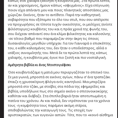
κάπως έτσι χαλαρά ξεκίνησε η κουβέντα μας. Στα πρώτα λεπτά,
αν και χαρούμενος, ήμουν κάπως «σφιγμένος». Είχα επίγνωση
ποιον είχα απέναντι μου και ποιες πλανητικές αποστάσεις μας
χώριζαν. Εκείνος, ήταν το αντίθετο. Παρά την καθηγητική
σοβαρότητα που εξέπεμπε το όλο του στυλ, που σου απέτρεπε
να προχωρήσεις σε τίποτα τυχόν οικειότητες, οι μειλίχιες (ενίοτε
φιλόστοργες) κουβέντες του και η πράα χροιά της φωνής του,
σου διέχεαν απέναντί σου ένα κλίμα φιλικότητας και καλοσύνης
-σε τέτοιο βαθμό που παραμέριζαν στην άκρη τις όποιες
δυσαναλογίες μεγεθών υπήρχαν. Για τον Γιανναρά ο επισκέπτης
του, ο κάθε καλεσμένος του, δεν ήταν ο υποδεέστερος, αλλά ο
ισάξιος συνομιλητής του. Μετά δε τα πρώτα λεπτά της κάπως
χαλαρής, η κουβέντα μας έγινε πιο ζεστή και πιο νοσταλγική.
Αμέτρητα βιβλία κι ένας Ντοστογιέφσκι
Όσο κουβεντιάζαμε η ματιά μου περιεργαζόταν το σπιτικό του.
Σε μια γωνιά, μπροστά σε εικόνες αγίων, πάνω σ’ ένα τραπεζάκι
έπαιζε η χρυσοκίτρινη φλόγα ενός καντηλιού. Μια μπερζέρα
μπροστά στο τζάκι, με στοίβες στα πόδια της εφημερίδες και
βιβλία, υποδήλωνε πως στο σημείο εκείνο ο σπιτονοικοκύρης
καθόταν και διάβαζε. Στα έπιπλα βαριά ήταν αποτυπωμένη η
πατίνα του χρόνου. Αν και παλιά, δεν ντρέπονταν για τα χρόνια
τους -η κομψότητα τους παρέμενε ακόμη στέρεα,
σπιθοβολώντας την καταγωγή τους. Τις εποχές των
αριστοκρατών, των ευγενών αστών. Τότε, που το «κοινό αίσθημα