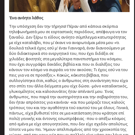
Ένα ανόητο λάθος
Την υπόσχεση δεν την τήρησα! Πέραν από κάποια σκόρπια
τηλεφωνήματά μου σε εορταστικές περιόδους, απέφευγα να τον
ξαναδώ. Δεν ξέρω τι είδους ανόητο σύμπλεγμα κατωτερότητας
με είχε καταλάβει, που μ’ έκανε να αναρωτιέμαι μέσα μου «τι
δουλειά τελικά έχεις εσύ μ’ έναν Γιανναρά, έναν διανοούμενο με
δύο διδακτορικά στο ενεργητικό του, που έχει διδάξει σε
χιλιάδες φοιτητές στα μεγαλύτερα πανεπιστήμια του κόσμου,
που έχει συγγράψει δεκάδες βιβλία και που οι διαλέξεις του
κάνουν τον κόσμο να συρρέει να τον ακούσει; Τι έχεις εσύ να του
πεις για να σε προσέξει;». Κακώς, κάκιστα βέβαια, που
συλλογίστηκα έτσι, καθώς ο άνθρωπος στη συνάντηση που είχα
στο σπίτι του άλλα δείγματα μου είχε δώσει -μόνο καταδεκτικός,
γλυκομίλητος και καλοσυνάτος ήταν απέναντί μου. Ένας
άνθρωπος, που παρά την αυστηρότητα και την σοβαρότητα του,
δεν ήταν απρόσιτος για κανέναν -και που μοίραζε τους καλούς
τρόπους του και την αγαθότητα τού εαυτού του με όλους. Γενικά,
πάντως, είχα βυθιστεί τότε σε μια κατάσταση (που κράτησε επί
πολύ) γενικής και έντονης εσωστρέφειας -που ο απέξω κόσμος
από εμένα με είχε απογοητεύσει, που δεν είχε σχεδόν απολύτως
τίποτε να μου πει. Ήμουν απελπισμένος από την χρεοκοπία της
χώρας, από την κοινωνία που εν πολλοίς είχε χάσει τον λόγο και