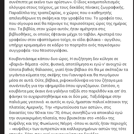
συνέπιπτε με εκείνο των αρίστων». Ο ίδιος κοσμοπολιτισμός
ολόγυρα στους τοίχους, με τους δεκάδες πίνακες ζωγραφικής.
Παραδίπλα της τραπεζαρίας, ο χώρος που ο καθηγητής
απελευθέρωνε τη σκέψη και την γραφίδα του. Το γραφείο του,
που σίγουρα εκεί θα πέρναγε τις περισσότερες ώρες της ημέρας
του. Τα βιβλία, στον χώρο αυτόν, ήταν αμέτρητα στις
βιβλιοθήκες, οι οποίες έφταναν μέχρι το ταβάνι. Αριστερά του
γραφείου στον εφαπτόμενο τοίχο, εν είδει φύλακα – αγγέλου,
υπήρχε κρεμασμένο σε κάδρο το πορτρέτο ενός παγκόσμιου
συγγραφέα -του Ντοστογιέφσκι.
Κουβεντιάσαμε κάπου δυο ώρες. Η συζήτηση δεν κύλησε σε
«βαριά» θέματα -ούτε, φυσικά, αποτόλμησα κι εγώ ν’ ανοιχτώ σε
τίποτα βαθιές θάλασσες, γιατί ήταν βέβαιο ότι θα με σκέπαζαν τα
γιγάντια κύματα της σκέψης του Γιανναρά και θα πνιγόμουν
μέσα σε αυτά. Ούτε, βέβαια, ριψοκινδύνεψα να του ζήταγα μια
συνέντευξη για την εφημερίδα όπου εργαζόμουν. Ωστόσο, η
κουβέντα μας έκανε ένα γαλήνιο ταξίδι στο παρελθόν και απ’ ότι
φάνηκε το ευχαριστηθήκαμε και οι δύο μας. Ταξιδέψαμε στην
παλιά μας γειτονιά -κι αυτός κι εγώ, ήμασταν παλιοί κάτοικοι της
πλατείας Αμερικής. Την «πρωτεύουσα των αστών», στις
δεκαετίες του ’60 και του ’70, όπως συνηθίζω να αποκαλώ εγώ
την συγκεκριμένη πλατεία, που βρισκόταν στο «πόδι» της
Κυψέλης και της Φωκίωνος Νέγρη -όπου κι αυτές ήταν περιοχές
– «κυψέλες» των ευπρεπών και καλλιεργημένων αστών της τότε