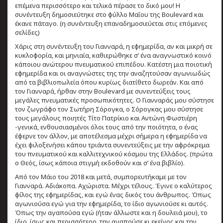
επέμενα περισσότερο και τελικά πέρασε το δικό μου! H
συνέντευξη δημοσιεύτηκε στο φύλλο Μαΐου της Boulevard και
έκανε πάταγο. (η συνέντευξη επαναδημοσιεύεται στις επόμενες
σελίδες)
Χάρις στη συνέντευξη του Γιανναρά, η εφημερίδα, αν και μικρή σε
κυκλοφορία, και μηνιαία, καθιερώθηκε σ’ ένα αναγνωστικό κοινό
κάποιου ανώτερου πνευματικού επιπέδου. Κατέστη μια ποιοτική
εφημερίδα και οι αναγνώστες της την αναζητούσαν αγωνιωδώς
από τα βιβλιοπωλεία όπου κυρίως διατίθετο δωρεάν. Και από
τον Γιανναρά, ήρθαν στην Boulevard με συνεντεύξεις τους
μεγάλες πνευματικές προσωπικότητες. Ο Γιανναράς μου σύστησε
τον ζωγράφο τον Σωτήρη Σόρογκα, ο Σόρογκας μου σύστησε
τους μεγάλους ποιητές Τίτο Πατρίκιο και Αντώνη Φωστιέρη
-γενικά, ενθουσιασμένοι όλοι τους από την ποιότητα, ο ένας
έφερνε τον άλλον, με αποτέλεσμα μέχρι σήμερα η εφημερίδα να
έχει φιλοξενήσει κάπου τριάντα συνεντεύξεις με την αφρόκρεμα
του πνευματικού και καλλιτεχνικού κόσμου της Ελλάδος. (πρώτα
ο Θεός, ίσως κάποια στιγμή εκδοθούν και σ’ ένα βιβλίο).
Από τον Μάιο του 2018 και μετά, συμπορευτήκαμε με τον
Γιανναρά. Αδιάκοπα. Αχώριστα. Μέχρι τέλους. Έγινε ο καλύτερος
φίλος της εφημερίδας, και εγώ ένας δικός του άνθρωπος. Όπως
αγωνιούσα εγώ για την εφημερίδα, το ίδιο αγωνιούσε κι αυτός.
Όπως την αγαπούσα εγώ (ήταν άλλωστε και η δουλειά μου), το
ίδιο, ίσως και περισσότερο, την αγαπούσε κι εκείνος και την