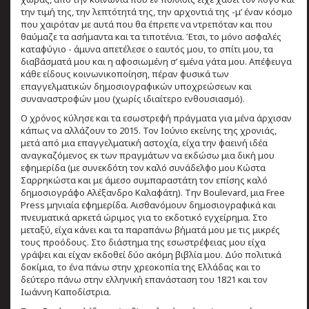
την τιμή της, την λεπτότητά της, την αρχοντιά της -μ’ έναν κόσμο
που χαιρόταν με αυτά που θα έπρεπε να ντρεπόταν και που
θαύμαζε τα ασήμαντα και τα τιποτένια. Έτσι, το μόνο ασφαλές
καταφύγιο - άμυνα απετέλεσε ο εαυτός μου, το σπίτι μου, τα
διαβάσματά μου και η αφοσιωμένη σ’ εμένα γάτα μου. Απέφευγα
κάθε είδους κοινωνικοποίηση, πέραν φυσικά των
επαγγελματικών δημοσιογραφικών υποχρεώσεων και
συναναστροφών μου (χωρίς ιδιαίτερο ενθουσιασμό).
Ο χρόνος κύλησε και τα εσωστρεφή πράγματα για μένα άρχισαν
κάπως να αλλάζουν το 2015. Τον Ιούνιο εκείνης της χρονιάς,
μετά από μια επαγγελματική αστοχία, είχα την φαεινή ιδέα
αναγκαζόμενος εκ των πραγμάτων να εκδώσω μια δική μου
εφημερίδα (με συνεκδότη τον καλό συνάδελφο μου Κώστα
Σαρρηκώστα και με άμεσο συμπαραστάτη τον επίσης καλό
δημοσιογράφο Αλέξανδρο Καλαφάτη). Την Boulevard, μια Free
Press μηνιαία εφημερίδα. Αισθανόμουν δημοσιογραφικά και
πνευματικά αρκετά ώριμος για το εκδοτικό εγχείρημα. Στο
μεταξύ, είχα κάνει και τα παραπάνω βήματά μου με τις μικρές
τους προόδους. Στο διάστημα της εσωστρέφειας μου είχα
γράψει και είχαν εκδοθεί δύο ακόμη βιβλία μου. Δύο πολιτικά
δοκίμια, το ένα πάνω στην χρεοκοπία της Ελλάδας και το
δεύτερο πάνω στην ελληνική επανάσταση του 1821 και τον
Ιωάννη Καποδίστρια.