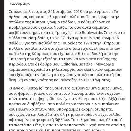
Γιανναράς».
Σε άλλο μέιλ του, στις 24 Νοεμβρίου 2018, θα μου γράψει: «Το
άρθρο σας καίριο και εξαιρετικά πολύτιμο. Το αφιέρωμα στην
απώλεια της Κύπρου γόνιμο εφόδιο για κάθε μελλοντικό
προβληματισμό σχετικό. Νομίζω, τα δύο αυτά κομμάτια
ανεβάζουν σημαντικά τις ΄΄μετοχές΄΄ του Boulevard». Σε εκείνο το
φύλλο του Νοεμβρίου, το Νο 37, είχα γράψει ένα αφιέρωμα 16
σελίδων για την εισβολή της Τουρκίας το 1974 στην Κύπρο, με
πολλά αποκαλυπτικά στοιχεία τα οποία είχα αντλήσει από τον
«φάκελο της Κύπρου», που είχε κατατεθεί στη Βουλή από την
Επιτροπή που είχε εξετάσει τα τραγικά γεγονότα εκείνης της
περιόδου. Στο δε άρθρο μου (Editorial), με τίτλο «Μοναρχία
κομμάτων», σχολίαζα την λειτουργία των ελληνικών κομμάτων
και εξέφραζα την άποψη ότι η χώρα χρειάζεται πολιτειακή και
θεσμική ανασυγκρότηση και σύνταξη νέου Συντάγματος.
Κι ενώ οι ΄΄μετοχές΄΄ της Boulevard ανέβαιναν μήνα με τον μήνα,
όσες φορές πήγαινα στο σπίτι του Γιανναρά, μου έλεγε σχεδόν
πάντα:
«
Αυτή η εφημερίδα δεν έχει την θέση που αξίζει. Αξίζει και
πρέπει να διαβάζεται από πολύ περισσότερους, να μπαίνει σε
κάθε ελληνικό σπίτι
»
. Μου υπογράμμιζε ακόμη, ότι πρέπει
συνεχώς να εμπλουτίζει την ύλη της και κυρίως να έχει σελίδα
αφιερωμένη στην κριτική βιβλίων. Του εξηγούσα πως όλα αυτά
τα σωστά που έλεγε, απαιτούσαν παραπάνω χρήματα τα οποία η
εφημερίδα δεν είχε. Ότι προϋπέθεταν αύξηση εσόδων