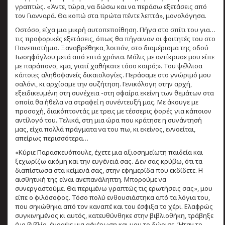
γραπτώς. «Άντε, τώρα, να δώσω και να περάσω εξετάσεις από
τον Γιανναρά. Θα κοπώ στα πρώτα πέντε λεπτά», μονολόγησα.
Ωστόσο, είχα μια μικρή αυτοπεποίθηση. Πήγα στο σπίτι του για…
τις προφορικές εξετάσεις, όπως θα πήγαιναν οι φοιτητές του στο
Πανεπιστήμιο. Ξαναβρέθηκα, λοιπόν, στο διαμέρισμα της οδού
Ιωσηφόγλου μετά από επτά χρόνια. Μόλις με αντίκρυσε μου είπε
με παράπονο, «μα, γιατί χαθήκατε τόσο καιρό;». Του ψέλλισα
κάποιες αληθοφανείς δικαιολογίες. Περάσαμε στο γνώριμό μου
σαλόνι, κι αρχίσαμε την συζήτηση. Γενικόλογη στην αρχή,
εξειδικευμένη στη συνέχεια -στη σφαίρα εκείνη των θεμάτων στα
οποία θα ήθελα να στραφεί η συνέντευξή μας. Με άκουγε με
προσοχή, διακόπτοντάς με τρεις με τέσσερις φορές για κάποιον
αντίλογό του. Τελικά, στη μια ώρα που κράτησε η συνάντησή
μας, είχα πολλά πράγματα να του πω, κι εκείνος, εννοείται,
απείρως περισσότερα…
«Κύριε Παρασκευόπουλε, έχετε μια αξιοσημείωτη παιδεία και
ξεχωρίζω ακόμη και την ευγένειά σας. Δεν σας κρύβω, ότι τα
διαπίστωσα στα κείμενά σας, στην εφημερίδα που εκδίδετε. Η
αισθητική της είναι ανεπανάληπτη. Μπορούμε να
συνεργαστούμε. Θα περιμένω γραπτώς τις ερωτήσεις σας», μου
είπε ο φιλόσοφος. Τόσο πολύ ενθουσιάστηκα από τα λόγια του,
που σηκώθηκα από τον καναπέ και του έσφιξα το χέρι. Ελαφρώς
συγκινημένος κι αυτός, κατευθύνθηκε στην βιβλιοθήκη, τράβηξε
ένα βιβλίο, έγραψε μια αφιέρωση και μου το δώρισε. Ήταν το