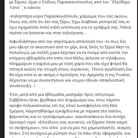
με ξέρετε, είμαι ο Στέλιος Παρασκευόπουλος από τον ΄΄Ελεύθερο
Τύπο΄΄, τι κάνετε;
-Καλησπέρα κύριε Παρασκευόπουλε, χαίρομαι που σας ακούω.
Ποιος σας είπε ότι δεν σας ξέρω; Έχω διαβάσει ρεπορτάζ σας κι
έχω σχηματίσει πολύ καλή εντύπωση για το γράψιμό σας. Παλιά
πρέπει να ήσασταν και στην τηλεόραση…
Αιφνιδιάστηκα από την απρόσμενη απάντησή του -το πως δεν
μου έφυγε το ακουστικό από το χέρι, ένας Θεός το ξέρει! Μην τα
πολυλογώ, με πολλή χαρά δέχτηκε να τα πούμε από κοντά, την
επόμενη εβδομάδα στο σπίτι του! Μόλις έκλεισα το τηλέφωνο,
πλημμύρισε η καρδιά μου με τόση χαρά που εάν είχα φτερά θα
πέταγα εκείνη την στιγμή στους ουρανούς. Τέτοια αγαλλίαση δεν
θα είχα ούτε κι αν ακόμη ο πρόεδρος της Αμερικής ή της Ρωσίας
δέχονταν να με συναντήσουν και να μου έδιναν αποκλειστική
συνέντευξη…!
Έτσι, μετά από μια εβδομάδα, μεσημέρι προς απόγευμα
Σαββάτου ήταν, βρέθηκα στο διαμέρισμα του, στον πέμπτο
όροφο πολυκατοικίας επί της οδού Ιωσηφόγλου στη Νέα
Σμύρνη. Χαιρετηθήκαμε εγκάρδια και με πέρασε στο σαλόνι,
φέρνοντας και το τρατάρισμά μου -σοκολατάκια κι ένα ποτήρι
δροσερό νερό. «Επιτέλους σας συναντώ, να ξέρατε πόσο καιρό
το σκεφτόμουν», του είπα -για να μου πει χαμογελαστός «καιρός
ήταν». Στη συνέχεια με ρώτησε πως τα πάω στην εφημερίδα -και