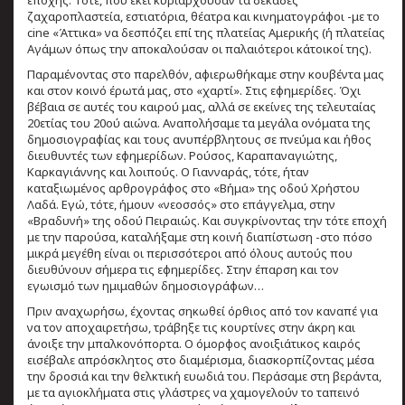
εποχής. Τότε, που εκεί κυριαρχούσαν τα δεκάδες
ζαχαροπλαστεία, εστιατόρια, θέατρα και κινηματογράφοι -με το
cine «Άττικα» να δεσπόζει επί της πλατείας Αμερικής (ή πλατείας
Αγάμων όπως την αποκαλούσαν οι παλαιότεροι κάτοικοί της).
Παραμένοντας στο παρελθόν, αφιερωθήκαμε στην κουβέντα μας
και στον κοινό έρωτά μας, στο «χαρτί». Στις εφημερίδες. Όχι
βέβαια σε αυτές του καιρού μας, αλλά σε εκείνες της τελευταίας
20ετίας του 20ού αιώνα. Αναπολήσαμε τα μεγάλα ονόματα της
δημοσιογραφίας και τους ανυπέρβλητους σε πνεύμα και ήθος
διευθυντές των εφημερίδων. Ρούσος, Καραπαναγιώτης,
Καρκαγιάννης και λοιπούς. Ο Γιανναράς, τότε, ήταν
καταξιωμένος αρθρογράφος στο «Βήμα» της οδού Χρήστου
Λαδά. Εγώ, τότε, ήμουν «νεοσσός» στο επάγγελμα, στην
«Βραδυνή» της οδού Πειραιώς. Και συγκρίνοντας την τότε εποχή
με την παρούσα, καταλήξαμε στη κοινή διαπίστωση -στο πόσο
μικρά μεγέθη είναι οι περισσότεροι από όλους αυτούς που
διευθύνουν σήμερα τις εφημερίδες. Στην έπαρση και τον
εγωισμό των ημιμαθών δημοσιογράφων…
Πριν αναχωρήσω, έχοντας σηκωθεί όρθιος από τον καναπέ για
να τον αποχαιρετήσω, τράβηξε τις κουρτίνες στην άκρη και
άνοιξε την μπαλκονόπορτα. Ο όμορφος ανοιξιάτικος καιρός
εισέβαλε απρόσκλητος στο διαμέρισμα, διασκορπίζοντας μέσα
την δροσιά και την θελκτική ευωδιά του. Περάσαμε στη βεράντα,
με τα αγιοκλήματα στις γλάστρες να χαμογελούν το ταπεινό