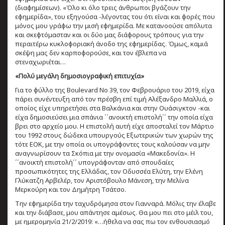
(διαφημίσεων). «Όλο κι όλο τρεις άνθρωποι βγάζουν την
εφημερίδα», του εξηγούσα -λέγοντας του ότι είναι και φορές που
μόνος μου γράφω την μισή εφημερίδα. Με κατανοούσε απόλυτα
και σκεφτόμασταν και οι δύο μας διάφορους τρόπους για την
περαιτέρω κυκλοφοριακή άνοδο της εφημερίδας. Όμως, καμιά
σκέψη μας δεν καρποφορούσε, και τον έβλεπα να
στεναχωριέται…
«Πολύ μεγάλη δημοσιογραφική επιτυχία»
Για το φύλλο της Boulevard Νο 39, τον Φεβρουάριο του 2019, είχα
πάρει συνέντευξη από τον πρέσβη επί τιμή Αλέξανδρο Μαλλιά, ο
οποίος είχε υπηρετήσει στα Βαλκάνια και στην Ουάσιγκτον -και
είχα δημοσιεύσει μια σπάνια ΄΄ανοικτή επιστολή΄΄ την οποία είχα
βρει στο αρχείο μου. Η επιστολή αυτή είχε αποσταλεί τον Μάρτιο
του 1992 στους δώδεκα υπουργούς Εξωτερικών των χωρών της
τότε ΕΟΚ, με την οποία οι υπογράφοντες τους καλούσαν να μην
αναγνωρίσουν τα Σκόπια με την ονομασία «Μακεδονία». Η
΄΄ανοικτή επιστολή΄΄ υπογράφονταν από σπουδαίες
προσωπικότητες της Ελλάδας, τον Οδυσσέα Ελύτη, την Ελένη
Γλύκατζη Αρβελέρ, τον Αριστόβουλο Μάνεση, την Μελίνα
Μερκούρη και τον Δημήτρη Τσάτσο.
Την εφημερίδα την ταχυδρόμησα στον Γιανναρά. Μόλις την έλαβε
και την διάβασε, μου απάντησε αμέσως. Θα μου πει στο μέιλ του,
με ημερομηνία 21/2/2019: «…ήθελα να σας πω τον ενθουσιασμό