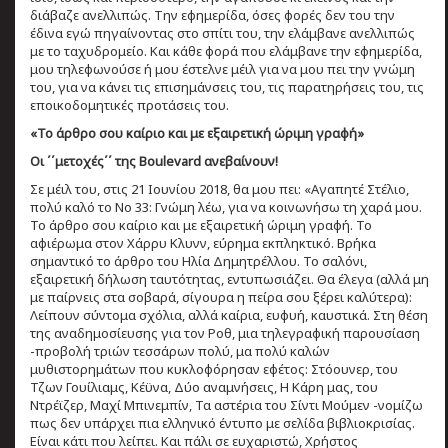
διάβαζε ανελλιπώς. Την εφημερίδα, όσες φορές δεν του την
έδινα εγώ πηγαίνοντας στο σπίτι του, την ελάμβανε ανελλιπώς
με το ταχυδρομείο. Και κάθε φορά που ελάμβανε την εφημερίδα,
μου τηλεφωνούσε ή μου έστελνε μέιλ για να μου πει την γνώμη
του, για να κάνει τις επισημάνσεις του, τις παρατηρήσεις του, τις
εποικοδομητικές προτάσεις του.
«Το άρθρο σου καίριο και με εξαιρετική ώριμη γραφή»
Οι ΄΄μετοχές΄΄ της
Boulevard
ανεβαίνουν!
Σε μέιλ του, στις 21 Ιουνίου 2018, θα μου πει: «Αγαπητέ Στέλιο,
πολύ καλό το Νο 33: Γνώμη λέω, για να κοινωνήσω τη χαρά μου.
Το άρθρο σου καίριο και με εξαιρετική ώριμη γραφή. Το
αφιέρωμα στον Χάρρυ Κλυνν, εύρημα εκπληκτικό. Βρήκα
σημαντικό το άρθρο του Ηλία Δημητρέλλου. Το σαλόνι,
εξαιρετική δήλωση ταυτότητας, εντυπωσιάζει. Θα έλεγα (αλλά μη
με παίρνεις στα σοβαρά, σίγουρα η πείρα σου ξέρει καλύτερα):
Λείπουν σύντομα σχόλια, αλλά καίρια, ευφυή, καυστικά. Στη θέση
της αναδημοσίευσης για τον Ροθ, μια τηλεγραφική παρουσίαση
-προβολή τριών τεσσάρων πολύ, μα πολύ καλών
μυθιστορημάτων που κυκλοφόρησαν εφέτος: Στόουνερ, του
Τζων Γουίλιαμς, Κέϋνα, Δύο αναμνήσεις, Η Κάρη μας, του
Ντρέϊζερ, Μαχί Μπινεμπίν, Τα αστέρια του Σίντι Μούμεν -νομίζω
πως δεν υπάρχει πια ελληνικό έντυπο με σελίδα βιβλιοκρισίας.
Είναι κάτι που λείπει. Και πάλι σε ευχαριστώ, Χρήστος