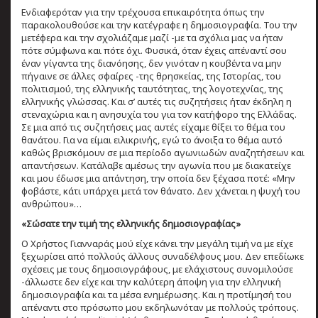
Ενδιαφερόταν για την τρέχουσα επικαιρότητα όπως την
παρακολουθούσε και την κατέγραφε η δημοσιογραφία. Του την
μετέφερα και την σχολιάζαμε μαζί -με τα σχόλια μας να ήταν
πότε σύμφωνα και πότε όχι. Φυσικά, όταν έχεις απέναντί σου
έναν γίγαντα της διανόησης, δεν γινόταν η κουβέντα να μην
πήγαινε σε άλλες σφαίρες -της θρησκείας, της Ιστορίας, του
πολιτισμού, της ελληνικής ταυτότητας, της λογοτεχνίας, της
ελληνικής γλώσσας. Και σ’ αυτές τις συζητήσεις ήταν έκδηλη η
στεναχώρια και η ανησυχία του για τον κατήφορο της Ελλάδας.
Σε μια από τις συζητήσεις μας αυτές είχαμε θίξει το θέμα του
θανάτου. Για να είμαι ειλικρινής, εγώ το άνοιξα το θέμα αυτό
καθώς βρισκόμουν σε μια περίοδο αγωνιωδών αναζητήσεων και
απαντήσεων. Κατάλαβε αμέσως την αγωνία που με διακατείχε
και μου έδωσε μια απάντηση, την οποία δεν ξέχασα ποτέ: «Μην
φοβάστε, κάτι υπάρχει μετά τον θάνατο. Δεν χάνεται η ψυχή του
ανθρώπου»…
«Σώσατε την τιμή της ελληνικής δημοσιογραφίας»
Ο Χρήστος Γιανναράς μού είχε κάνει την μεγάλη τιμή να με είχε
ξεχωρίσει από πολλούς άλλους συναδέλφους μου. Δεν επεδίωκε
σχέσεις με τους δημοσιογράφους, με ελάχιστους συνομιλούσε
-άλλωστε δεν είχε και την καλύτερη άποψη για την ελληνική
δημοσιογραφία και τα μέσα ενημέρωσης. Και η προτίμησή του
απέναντι στο πρόσωπο μου εκδηλωνόταν με πολλούς τρόπους.