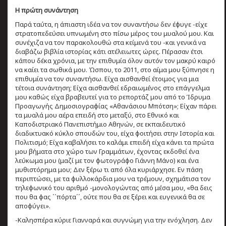
Η πρώτη συνάντηση
Παρά ταύτα, η άπιαστη ιδέα να τον συναντήσω δεν έφυγε -είχε
στρατοπεδεύσει υπνωμένη στο πίσω μέρος του μυαλού μου. Και
συνέχιζα να τον παρακολουθώ στα κείμενά του -και γενικά να
διαβάζω βιβλία ιστορίας κάτι ατέλειωτες ώρες. Πέρασαν έτσι
κάπου δέκα χρόνια, με την επιθυμία όλον αυτόν τον μακρύ καιρό
να καίει τα σωθικά μου. Ώσπου, το 2011, στο αίμα μου ξύπνησε η
επιθυμία να τον συναντήσω. Είχα αισθανθεί έτοιμος για μια
τέτοια συνάντηση; Είχα αισθανθεί εδραιωμένος στο επάγγελμα
μου καθώς είχα βραβευτεί για το ρεπορτάζ μου από το Ίδρυμα
Προαγωγής Δημοσιογραφίας «Αθανάσιου Μπότση»; Είχαν πάρει
τα μυαλά μου αέρα επειδή στο μεταξύ, στο Εθνικό και
Καποδιστριακό Πανεπιστήμιο Αθηνών, σε εκπαιδευτικό
διαδικτυακό κύκλο σπουδών του, είχα φοιτήσει στην Ιστορία και
Πολιτισμό; Είχα καβαλήσει το καλάμι επειδή είχα κάνει τα πρώτα
μου βήματα στο χώρο των Γραμμάτων, έχοντας εκδοθεί ένα
λεύκωμα μου (μαζί με τον φωτογράφο Γιάννη Μάνο) και ένα
μυθιστόρημα μου; Δεν ξέρω τι από όλα κυριάρχησε. Εν πάση
περιπτώσει, με τα φυλλοκάρδια μου να τρέμουν, σχημάτισα τον
τηλεφωνικό του αριθμό -μονολογώντας από μέσα μου, «θα δεις
που θα φας ΄΄πόρτα΄΄, ούτε που θα σε ξέρει και ευγενικά θα σε
αποφύγει».
-Καλησπέρα κύριε Γιανναρά και συγνώμη για την ενόχληση. Δεν