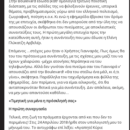
Στην Boulevard έδωσα (καθ’ ομολογία τρίτων) ποιοτική
διάσταση, με τις σελίδες της να φιλοξενούν έρευνες, ιστορικά
θέματα, προβληματισμούς γύρω από τον ελληνικό πολιτισμό,
ζωγραφική, ποίηση κ.ο.κ. Κι ενώ η εφημερίδα έβρισκε τον δρόμο
της με επιτυχία, σκέφθηκα ότι δεν μπορούσε από την ύλη της να
απουσιάζουν οι άνθρωποι του πνεύματος, με αποκλειστικές
συνεντεύξεις τους. Η πρώτη μεγάλη επιτυχία προς την
κατεύθυνση αυτή, ήταν η συνέντευξη που μου έδωσε η Ελένη
Γλύκατζη Αρβελέρ.
Επόμενος …στόχος μου ήταν ο Χρήστος Γιανναράς. Πως όμως θα
του του πρότεινα μια συνέντευξη, με τις σχέσεις μου μαζί του να
έχουν χαλαρώσει -μέχρι ατονήσει; Ντράπηκα να του
τηλεφωνήσω. Αλλά δεν γινόταν ένα πνεύμα σαν του Γιανναρά ν’
απουσιάζει από την Boulevard! «Θα του στείλω ένα μέιλ, κι ό,τι
γίνει», σκέφτηκα. Παράλληλα του ταχυδρόμησα και φύλλα της
εφημερίδας. Δεν περίμενα, για να είμαι ειλικρινής, ότι θα
ανταποκρινόταν θετικά για μία συνέντευξη. Δεν απέκλεια, ακόμη,
να μην μου απαντούσε καθόλου…
«Τιμητική για μένα η πρόσκλησή σας»
Η πρώτη συνεργασία
Τελικά, στη ζωή τα πράγματα έρχονται από κει που δεν το
περιμένεις! Στις 24 Απριλίου 2018 ήρθε στον υπολογιστή μου το
μήνυμά του. Το αντιγράφω επί λέξει: «Αγαπητέ Κύριε