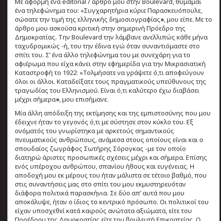
Με αφορμή ένα editorial / άρθρο μου στην Boulevard, θυμάμαι
ένα τηλεφώνημα του: «Συγχαρητήρια κύριε Παρασκευόπουλε,
σώσατε την τιμή της ελληνικής δημοσιογραφίας
»
, μου είπε. Με το
άρθρο μου ασκούσα κριτική στην σημερινή Πρόεδρο της
Δημοκρατίας. Την Boulevard την λάμβανε ανελλιπώς κάθε μήνα
ταχυδρομικώς -ή, του την έδινα εγώ όταν συναντιόμαστε στο
σπίτι του. Σ’ ένα άλλο τηλεφώνημα του με συνεχάρη για το
αφιέρωμα που είχα κάνει στην εφημερίδα για την Μικρασιατική
Καταστροφή το 1922: «Τολμήσατε να γράψετε ό,τι αποφεύγουν
όλοι οι άλλοι. Καταδείξατε τους πραγματικούς υπεύθυνους της
τραγωδίας του Ελληνισμού. Είναι ό,τι καλύτερο έχω διαβάσει
μέχρι σήμερα
»
, μου επισήμανε.
Μία άλλη απόδειξη της εκτίμησης και της εμπιστοσύνης που μου
έδειχνε ήταν το γεγονός ό,τι με σύστησε στον κύκλο του. Εξ
ονόματός του γνωρίστηκα με αρκετούς σημαντικούς
πνευματικούς ανθρώπους, ανάμεσα στους οποίους είναι και ο
σπουδαίος ζωγράφος Σωτήρης Σόρογκας -με τον οποίο
διατηρώ άριστες προσωπικές σχέσεις μέχρι και σήμερα. Επίσης
ενός υπέροχου ανθρώπου, σπανίου ήθους και ευγένειας. Η
αποδοχή μου εκ μέρους του ήταν μάλιστα σε τέτοιο βαθμό, που
στις συναντήσεις μας στο σπίτι του μου εκμυστηρευόταν
διάφορα πολιτικά παρασκήνια. Σε δύο απ’ αυτά που μου
αποκάλυψε, ήταν ο ίδιος το κεντρικό πρόσωπο. Οι πολιτικοί του
είχαν υποσχεθεί κατά καιρούς ανώτατα αξιώματα, είτε του
Προέδρου της Δημοκρατίας είτε του βουλευτή Επικρατείας. Ο