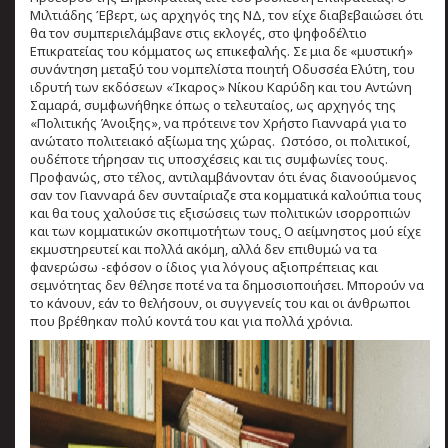
Μιλτιάδης Έβερτ, ως αρχηγός της ΝΔ, τον είχε διαβεβαιώσει ότι
θα τον συμπεριελάμβανε στις εκλογές, στο ψηφοδέλτιο
Επικρατείας του κόμματος ως επικεφαλής. Σε μια δε «μυστική»
συνάντηση μεταξύ του νομπελίστα ποιητή Οδυσσέα Ελύτη, του
ιδρυτή των εκδόσεων «Ίκαρος» Νίκου Καρύδη και του Αντώνη
Σαμαρά, συμφωνήθηκε όπως ο τελευταίος, ως αρχηγός της
«Πολιτικής Άνοιξης», να πρότεινε τον Χρήστο Γιανναρά για το
ανώτατο πολιτειακό αξίωμα της χώρας. Ωστόσο, οι πολιτικοί,
ουδέποτε τήρησαν τις υποσχέσεις και τις συμφωνίες τους.
Προφανώς, στο τέλος, αντιλαμβάνονταν ότι ένας διανοούμενος
σαν τον Γιανναρά δεν συνταίριαζε στα κομματικά καλούπια τους
και θα τους χαλούσε τις εξισώσεις των πολιτικών ισορροπιών
και των κομματικών σκοπιμοτήτων τους
.
Ο αείμνηστος μού είχε
εκμυστηρευτεί και πολλά ακόμη, αλλά δεν επιθυμώ να τα
φανερώσω -εφόσον ο ίδιος για λόγους αξιοπρέπειας και
σεμνότητας δεν θέλησε ποτέ να τα δημοσιοποιήσει. Μπορούν να
το κάνουν, εάν το θελήσουν, οι συγγενείς του και οι άνθρωποι
που βρέθηκαν πολύ κοντά του και για πολλά χρόνια.