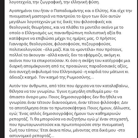
λογοτεχνία, την ζωγραφική, την ελληνική φύση.
Αγαπημένοι του ήταν ο Παπαδιαμάντης και ο Ελύτης. Και είχε την
πνευματική μαστοριά να παντρεύει το έργο των δύο αυτών
μεγάλων λογοτεχνών με τις δικές του φιλοσοφικές και
θεολογικές θεωρήσεις, και να πλάθει το μοντέλο εκείνο με το
οποίο ο Ελληνισμός ως πανανθρώπινη πολιτιστική αξία θα
κατάφερνε να επιβιώσει μέχρι τις ημέρες μας. Ο Χρήστος
Γιανναράς θεολογούσε, φιλοσοφούσε, πεζογραφούσε,
πολιτικολογούσε –όλα μαζί. Και τα «μοντέλα» που πρότεινε,
πολλοί τα άκουγαν -αλλά κανείς δεν τα εφάρμοζε, ακόμη κι
εκείνοι που τα επικροτούσαν. Κι όσο η σκέψη του κατέγραφε μια
διαρκή απομάκρυνση από τις προαιώνιες παραδοσιακές αξίες,
ένα συνεχή εκφυλισμό του Ελληνισμού -η καρδιά του μάτωνε κι
άδειαζε καημό. Τον καημό της Ρωμιοσύνης…
Αυτόν τον άνθρωπο, από τότε που άρχισα να τον καταλαβαίνω,
θέλησα να τον γνωρίσω. Έγινε η μεγάλη επιθυμία μου -το
άπιαστο όνειρο μου. Ποιος δημοσιογράφος δεν θα ήθελε να
γνωρίσει έναν τέτοιον διανοούμενο, έναν τέτοιο φιλόσοφο; Δεν
το αποτόλμησα όταν το πρωτοσκέφτηκα. Ποιος ήμουν, άλλωστε,
εγώ; Ένας απλός δημοσιογράφος ήμουν των καθημερινών
ρεπορτάζ. Τι θα μπορούσα να συζητήσω εγώ μ’ έναν στοχαστή,
που πρωταγωνιστούσε και πρωτοπορούσε στην πνευματική
ζωή του τόπου; Έτσι έκανα πίσω, μένοντας στα δικά μου -στο
αστυνομικό ρεπορτάζ…