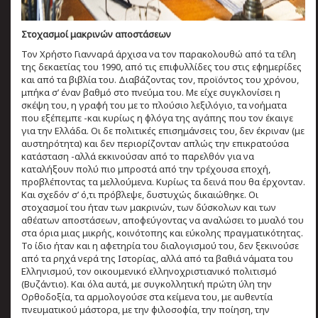
Στοχασμοί μακρινών αποστάσεων
Τον Χρήστο Γιανναρά άρχισα να τον παρακολουθώ από τα τέλη
της δεκαετίας του 1990, από τις επιφυλλίδες του στις εφημερίδες
και από τα βιβλία του. Διαβάζοντας τον, προϊόντος του χρόνου,
μπήκα σ’ έναν βαθμό στο πνεύμα του. Με είχε συγκλονίσει η
σκέψη του, η γραφή του με το πλούσιο λεξιλόγιο, τα νοήματα
που εξέπεμπε -και κυρίως η φλόγα της αγάπης που τον έκαιγε
για την Ελλάδα. Οι δε πολιτικές επισημάνσεις του, δεν έκριναν (με
αυστηρότητα) και δεν περιορίζονταν απλώς την επικρατούσα
κατάσταση -αλλά εκκινούσαν από το παρελθόν για να
καταλήξουν πολύ πιο μπροστά από την τρέχουσα εποχή,
προβλέποντας τα μελλούμενα. Κυρίως τα δεινά που θα έρχονταν.
Και σχεδόν σ’ ό,τι πρόβλεψε, δυστυχώς δικαιώθηκε. Οι
στοχασμοί του ήταν των μακρινών, των δύσκολων και των
αθέατων αποστάσεων, αποφεύγοντας να αναλώσει το μυαλό του
στα όρια μιας μικρής, κοινότοπης και εύκολης πραγματικότητας.
Το ίδιο ήταν και η αφετηρία του διαλογισμού του, δεν ξεκινούσε
από τα ρηχά νερά της Ιστορίας, αλλά από τα βαθιά νάματα του
Ελληνισμού, τον οικουμενικό ελληνοχριστιανικό πολιτισμό
(Βυζάντιο). Και όλα αυτά, με συγκολλητική πρώτη ύλη την
Ορθοδοξία, τα αρμολογούσε στα κείμενα του, με αυθεντία
πνευματικού μάστορα, με την φιλοσοφία, την ποίηση, την