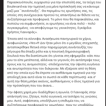
Παρασκευόπουλε, ευχαριστώ για την επιστολή σας, τα τεύχη του
Boulevard και την τιμητική για μένα πρόσκλησή σας να κάνουμε
μαζί μια ΄΄συνέντευξη΄΄. Θα περιμένω τις ερωτήσεις σας, τις
οποίες στη συνέχεια (και προτού τις απαντήσω) αν θέλετε να τις
συζητήσουμε και προφορικά. Το μόνο που θα παρακαλέσω, και
πιστεύω να συμφωνήσετε, οι ερωτήσεις να είναι πολύ – πολύ
συγκεκριμένες -να αποφύγουμε τις γενικότητες. Εγκάρδια
Χρήστος Γιανναράς».
Έπεσα από τα σύννεφα. Ανασήκωσα πανηγυρικά τα χέρια,
αναφωνώντας «Yes»!!! Δεν ήταν μόνο ότι ο μεγάλος στοχαστής
ανταποκρίθηκε θετικά στην παραχώρηση συνέντευξής του
(σίγουρα θα έπαιξε ρόλο και η ποιοτική δημοσιογραφική
δουλειά που θα διαπίστωσε ότι γίνεται στη εφημερίδα -κάτι που
μου το είπε μετέπειτα), αλλά και το γεγονός ότι αντέστρεψε τους
όρους και τις ανομοιότητες -επιδείχνοντας την ύψιστη ευγένεια
και ανωτερότητα που τον διέκριναν. Με εξαίρεσε από τη θέση
από την οποία εγώ θα έπρεπε να αισθάνομαι τιμητικά για την
αποδοχή (και αυτό είναι το σωστό σε κάθε περίπτωση) -και σ’
αυτή την θέση μπήκε εκείνος, αισθανόμενος ο ίδιος τιμητικά για
την πρόσκληση που του έκανα…
Την άφατη χαρά μου διαδέχθηκε η αγωνία. Ο Γιανναράς στην
απάντησή του, ζήταγε, πολύ ευγενικά, να τεστάρει τις γνώσεις
μου. Αυτό, σαφέστατα, υποδήλωνε η επιθυμία του, να
συζητήσουμε προφορικά τις ερωτήσεις, πριν τις υποβάλλω