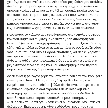
χειρόγραφες απαντήσεις του. Δέκα τέσσερις ολόκληρες σελίδες.
Αυτά τα χειρόγραφα ήταν σκέτο έργο τέχνης, με μια απίστευτη
όμορφη καλλιγραφία -και με τις λέξεις, φυσικά, με όλα τους τα
στολίδια, τους «κυματοειδείς αμπελώνες» που έλεγε ο Ελύτης,
τους τόνους και τα πνεύματα. Λες και κάποιος ζωγράφος, όχι
κάποιος γραφιάς, είχε πάρει το πενάκι του και πάνω στο χαρτί
είχε ζωγραφίσει λέξεις, συνθέτοντας έναν πίνακα κειμένου…
Περνώντας το κείμενο των χειρόγραφων στον υπολογιστή μου,
κοντοστάθηκα και συγκινήθηκα στην όγδοη απάντηση του
Γιανναρά (στην αντίστοιχη ερώτησή μου), η οποία ξεκινούσε ως
εξής: «Είχα πολλά χρόνια να αντιμετωπίσω σε συνέντευξη τόσο
γόνιμα ερωτήματα, κύριε Παρασκευόπουλε, και σας ευχαριστώ
για την ευκαιρία που μου δώσατε…». Αυτή η κουβέντα από έναν
άνθρωπο αθώρητου πνευματικού ύψους, ίσως και να είναι ο
μεγαλύτερος τίτλος τιμής που μου απονεμήθηκε στα περίπου
σαράντα χρόνια της δημοσιογραφίας μου…
Αφού έγινε η φωτογράφηση του στο σπίτι του από τον κορυφαίο
φωτογράφο Γιάννη Μάνο, συνεργάτη της Boulevard, τον
ενημέρωσα, πριν τυπωθεί το φύλλο, ότι θα είναι πορτρέτο στο
εξώφυλλο -δηλαδή η φωτογραφία του θα καταλαμβάνει
ολόκληρη την πρώτη σελίδα. Μου το αρνήθηκε. «Μα δεν είναι
υπερβολικό, κύριε Παρασκευόπουλε;» μου επισήμανε.
«Καθόλου», του είπα εγώ, «ένας είναι ο Γιανναράς, δεν υπάρχει
δεύτερος». Επέμενε να μην γίνει εξώφυλλο -μόνο που εγώ