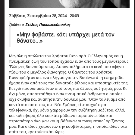
Σάββατο, Σεπτεμβρίου 28, 2024 - 20:03
Γράφει ο
Στέλιος Παρασκευόπουλος
«Μην φοβάστε, κάτι υπάρχει μετά τον
θάνατο…»
Μεγάλη η απώλεια του Χρήστου Γιανναρά. Ο Ελληνισμός και η
πνευματική ζωή του τόπου έχασαν έναν από τους μεγαλύτερους
Έλληνες διανοούμενους. Δυσαναπλήρωτο το κενό που αφήνει
πίσω του ο μεγάλος διανοητής. Ο θάνατος του Χρήστου
Γιανναρά ήταν και ένα πλήγμα για την Boulevard -η εφημερίδα
έχασε έναν από τους πιο δυνατούς φίλους και υποστηρικτές της.
Κι εγώ προσωπικά, έναν από τους πιο άξιους συζητητές μου. Κι
όχι μόνο, αποστερήθηκα έναν πνευματικό άνθρωπο ο οποίος
είχε σκύψει και αγαπήσει την δουλειά μου. Όταν τα λέγαμε από
κοντά στο σπίτι του, στη Νέα Σμύρνη, είτε συχνότερα
τηλεφωνικά, όχι μόνο χαιρόμουν την συζήτηση μαζί του, αλλά,
και κάθε φορά, όλο και κάτι μάθαινα παραπάνω, όλο και
περισσότερο άνοιγαν και εμβάθυναν οι πνευματικοί ορίζοντες
μου. Και ο ίδιος χαίρονταν την κουβέντα μας, η οποία, ιδίως στο
σπίτι του, κρατούσε κάτι ώρες.