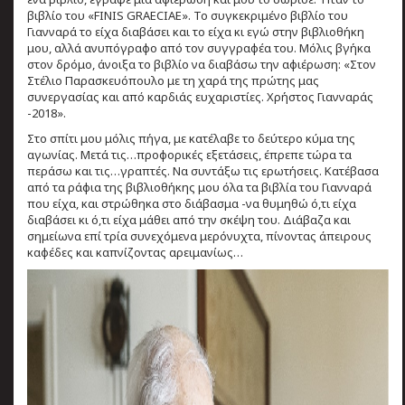
βιβλίο του «FINIS GRAECIAE». Το συγκεκριμένο βιβλίο του
Γιανναρά το είχα διαβάσει και το είχα κι εγώ στην βιβλιοθήκη
μου, αλλά ανυπόγραφο από τον συγγραφέα του. Μόλις βγήκα
στον δρόμο, άνοιξα το βιβλίο να διαβάσω την αφιέρωση: «Στον
Στέλιο Παρασκευόπουλο με τη χαρά της πρώτης μας
συνεργασίας και από καρδιάς ευχαριστίες. Χρήστος Γιανναράς
-2018».
Στο σπίτι μου μόλις πήγα, με κατέλαβε το δεύτερο κύμα της
αγωνίας. Μετά τις…προφορικές εξετάσεις, έπρεπε τώρα τα
περάσω και τις…γραπτές. Να συντάξω τις ερωτήσεις. Κατέβασα
από τα ράφια της βιβλιοθήκης μου όλα τα βιβλία του Γιανναρά
που είχα, και στρώθηκα στο διάβασμα -να θυμηθώ ό,τι είχα
διαβάσει κι ό,τι είχα μάθει από την σκέψη του. Διάβαζα και
σημείωνα επί τρία συνεχόμενα μερόνυχτα, πίνοντας άπειρους
καφέδες και καπνίζοντας αρειμανίως…