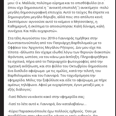
μου: Ο κ. Μαλλιάς πολύτιμο εύρημα και το οπισθόφυλλο (σ.σ.
όπου είχε δημοσιευτεί η ΄΄ανοικτή επιστολή΄΄) ανεκτίμητο -πολύ
μεγάλη δημοσιογραφική επιτυχία. Αυτό το τεύχος θα έπρεπε να
δημιουργήσει μεγάλο θόρυβο, αλλά που; στο απόλυτο κενό;
Σκεπτόμουν: αγνοούσε αυτό το κείμενο ο Μητσοτάκης, η
Καθημερινή, ή σκόπιμα το αποσιώπησαν; Καλή δύναμη, καλή
συνέχεια. Και πάλι ευχαριστώ».
Στα τέλη Αυγούστου του 2019 ο Γιανναράς τιμήθηκε στην
Κωνσταντινούπολη από τον Πατριάρχη Βαρθολομαίο με το
Οφφίκιο του Άρχοντος Μεγάλου Ρήτορος. Δεν μου είχε πει
τίποτα -άλλωστε δεν είχαμε ιδωθεί λόγω των θερινών διακοπών.
Φρόντισα, ωστόσο, να του κάνω μια έκπληξη. Πληροφορήθηκα
τα σχετικά, πήρα από το Πατριαρχείο φωτογραφίες από την
τιμητική εκδήλωση, και στο φύλλο του Οκτωβρίου δημοσίευσα
ένα δισέλιδο αφιέρωμα -με τις ομιλίες, κατά την τελετή, του
Βαρθολομαίου και του Γιανναρά. Του ταχυδρόμησα την
εφημερίδα. Μόλις την ξεφύλλισε και είδε το αφιέρωμα, με πήρε
αμέσως τηλέφωνο. Αφού με ευχαρίστησε, έγινε μεταξύ μας ο
εξής διάλογος:
-Γιατί θέλετε να κάνετε κακό στην εφημερίδα σας;
-Γιατί το λέτε αυτό κ. Γιανναρά, δεν καταλαβαίνω…
-Κύριε Παρασκευόπουλε έχω πολλούς εχθρούς. Όσο με
προβάλλετε στην εφημερίδα, κάνετε κι εσείς εχθρούς. Θα