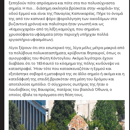
ξεπηδούν πότε απρόσμενα και πότε στα πιο πολυσύχναστα
σημεία. Η πιο… διάσημη εκκλησία βρίσκεται στην «καρδιά» της
οδού Ερμού και είναι της Παναγίας Καπνικαρέας. Πήρε το όνομά
της από τον καπνικό φόρο (φορολόγηση των οικοδόμων στα
βυζαντινά χρόνια) και παλιότερα ήταν γνωστή και ως
«Καμουχαρέα» από τη λέξη καμούχα, που σημαίνει
χρυσοΰφαντα υφάσματα (στην περιοχή υπήρχαν πολλά
εργαστήρια υφασμάτων).
Λίγοι ξέρουν ότι στο εσωτερικό της, λίγα μόλις μέτρα μακριά από
τα πολύβουα πολυκαταστήματα, κρύβονται θησαυροί, όπως οι
αγιογραφίες του Φώτη Κόντογλου. Ακόμα λιγότεροι έχουν
διαβάσει ότι το 1834 αυτό το κόσμημα της πόλης κινδύνεψε να
καταστραφεί. Ήταν τότε που κατασκευαζόταν η Ερμού και
εξετάστηκε σοβαρά η μεταφορά της σε άλλο σημείο ή ακόμα και η
κατεδάφισή της επειδή βρισκόταν στη μέση του δρόμου και
αποτελούσε εμπόδιο. Ο σύγχρονος σωτήρας της ήταν ο
Λουδοβίκος της Βαυαρίας, πατέρας του βασιλιά Όθωνα, ο
οποίος έβαλε τα πράγματα στη θέση τους.