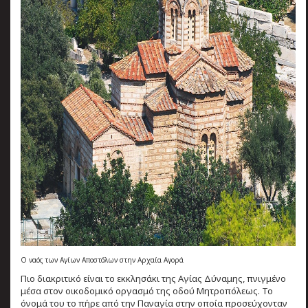
O ναός των Αγίων Αποστόλων στην Αρχαία Αγορά
Πιο διακριτικό είναι το εκκλησάκι της Αγίας Δύναμης, πνιγμένο
μέσα στον οικοδομικό οργασμό της οδού Μητροπόλεως. Το
όνομά του το πήρε από την Παναγία στην οποία προσεύχονταν