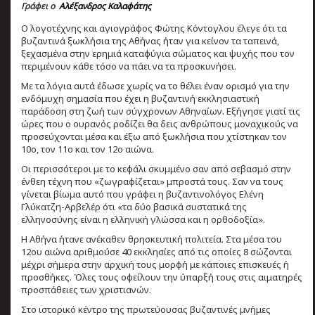
Γράφει ο
Αλέξανδρος Καλαφάτης
Ο λογοτέχνης και αγιογράφος Φώτης Κόντογλου έλεγε ότι τα
βυζαντινά ξωκλήσια της Αθήνας ήταν για κείνον τα ταπεινά,
ξεχασμένα στην ερημιά καταφύγια σώματος και ψυχής που τον
περιμένουν κάθε τόσο να πάει να τα προσκυνήσει.
Με τα λόγια αυτά έδωσε χωρίς να το θέλει έναν ορισμό για την
ενδόμυχη σημασία που έχει η βυζαντινή εκκλησιαστική
παράδοση στη ζωή των σύγχρονων Αθηναίων. Εξήγησε γιατί τις
ώρες που ο ουρανός ροδίζει θα δεις ανθρώπους μοναχικούς να
προσεύχονται μέσα και έξω από ξωκλήσια που χτίστηκαν τον
10ο, τον 11ο και τον 12ο αιώνα.
Οι περισσότεροι με το κεφάλι σκυμμένο σαν από σεβασμό στην
ένθεη τέχνη που «ζωγραφίζεται» μπροστά τους. Σαν να τους
γίνεται βίωμα αυτό που γράφει η βυζαντινολόγος Ελένη
Γλύκατζη-Αρβελέρ ότι «τα δύο βασικά συστατικά της
ελληνοσύνης είναι η ελληνική γλώσσα και η ορθοδοξία».
Η Αθήνα ήτανε ανέκαθεν θρησκευτική πολιτεία. Στα μέσα του
12ου αιώνα αριθμούσε 40 εκκλησίες από τις οποίες 8 σώζονται
μέχρι σήμερα στην αρχική τους μορφή με κάποιες επισκευές ή
προσθήκες. Όλες τους οφείλουν την ύπαρξή τους στις αιματηρές
προσπάθειες των χριστιανών.
Στο ιστορικό κέντρο της πρωτεύουσας βυζαντινές μνήμες