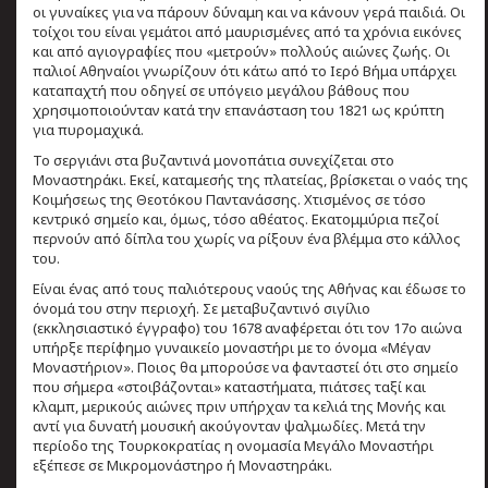
οι γυναίκες για να πάρουν δύναμη και να κάνουν γερά παιδιά. Οι
τοίχοι του είναι γεμάτοι από μαυρισμένες από τα χρόνια εικόνες
και από αγιογραφίες που «μετρούν» πολλούς αιώνες ζωής. Οι
παλιοί Αθηναίοι γνωρίζουν ότι κάτω από το Ιερό Βήμα υπάρχει
καταπαχτή που οδηγεί σε υπόγειο μεγάλου βάθους που
χρησιμοποιούνταν κατά την επανάσταση του 1821 ως κρύπτη
για πυρομαχικά.
Το σεργιάνι στα βυζαντινά μονοπάτια συνεχίζεται στο
Μοναστηράκι. Εκεί, καταμεσής της πλατείας, βρίσκεται ο ναός της
Κοιμήσεως της Θεοτόκου Παντανάσσης. Χτισμένος σε τόσο
κεντρικό σημείο και, όμως, τόσο αθέατος. Εκατομμύρια πεζοί
περνούν από δίπλα του χωρίς να ρίξουν ένα βλέμμα στο κάλλος
του.
Είναι ένας από τους παλιότερους ναούς της Αθήνας και έδωσε το
όνομά του στην περιοχή. Σε μεταβυζαντινό σιγίλιο
(εκκλησιαστικό έγγραφο) του 1678 αναφέρεται ότι τον 17ο αιώνα
υπήρξε περίφημο γυναικείο μοναστήρι με το όνομα «Μέγαν
Μοναστήριον». Ποιος θα μπορούσε να φανταστεί ότι στο σημείο
που σήμερα «στοιβάζονται» καταστήματα, πιάτσες ταξί και
κλαμπ, μερικούς αιώνες πριν υπήρχαν τα κελιά της Μονής και
αντί για δυνατή μουσική ακούγονταν ψαλμωδίες. Μετά την
περίοδο της Τουρκοκρατίας η ονομασία Μεγάλο Μοναστήρι
εξέπεσε σε Μικρομονάστηρο ή Μοναστηράκι.