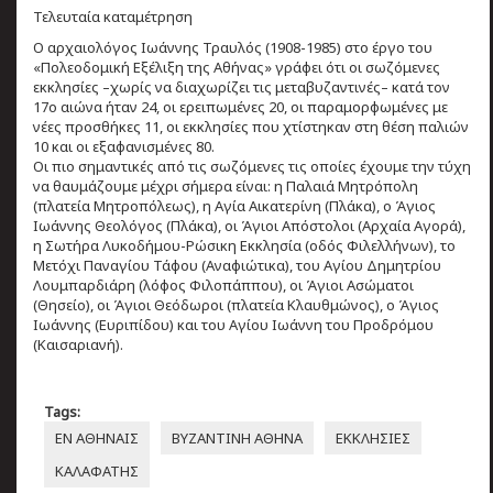
Τελευταία καταμέτρηση
Ο αρχαιολόγος Ιωάννης Τραυλός (1908-1985) στο έργο του
«Πολεοδομική Εξέλιξη της Αθήνας» γράφει ότι οι σωζόμενες
εκκλησίες –χωρίς να διαχωρίζει τις μεταβυζαντινές– κατά τον
17ο αιώνα ήταν 24, οι ερειπωμένες 20, οι παραμορφωμένες με
νέες προσθήκες 11, οι εκκλησίες που χτίστηκαν στη θέση παλιών
10 και οι εξαφανισμένες 80.
Οι πιο σημαντικές από τις σωζόμενες τις οποίες έχουμε την τύχη
να θαυμάζουμε μέχρι σήμερα είναι: η Παλαιά Μητρόπολη
(πλατεία Μητροπόλεως), η Αγία Αικατερίνη (Πλάκα), ο Άγιος
Ιωάννης Θεολόγος (Πλάκα), οι Άγιοι Απόστολοι (Αρχαία Αγορά),
η Σωτήρα Λυκοδήμου-Ρώσικη Εκκλησία (οδός Φιλελλήνων), το
Μετόχι Παναγίου Τάφου (Αναφιώτικα), του Αγίου Δημητρίου
Λουμπαρδιάρη (λόφος Φιλοπάππου), οι Άγιοι Ασώματοι
(Θησείο), οι Άγιοι Θεόδωροι (πλατεία Κλαυθμώνος), ο Άγιος
Ιωάννης (Ευριπίδου) και του Αγίου Ιωάννη του Προδρόμου
(Καισαριανή).
Tags:
ΕΝ ΑΘΗΝΑΙΣ
ΒΥΖΑΝΤΙΝΗ ΑΘΗΝΑ
ΕΚΚΛΗΣΙΕΣ
ΚΑΛΑΦΑΤΗΣ