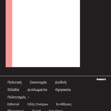
Πολιτική
Οικονομία
Διεθνή
Ελλάδα
Διπλωματία
Θρησκεία
Πολιτισμός
Editorial
Οδός Ονείρων
Εν Αθήναις
Εξαιρετικοί
Travel
Top Story