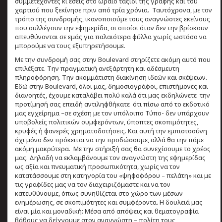
συμμετέχοντες κι εσείς στο ωραίο ταξίδι της γραφής και του
χαρτιού που ξεκίνησε πριν από τρία χρόνια. Ταυτόχρονα, με τον
τρόπο της συνδρομής, ικανοποιούμε τους αναγνώστες εκείνους
που συλλέγουν την εφημερίδα, οι οποίοι όταν δεν την βρίσκουν
απευθύνονται σε εμάς για παλαιότερα φύλλα χωρίς ωστόσο να
μπορούμε να τους εξυπηρετήσουμε.
Με την συνδρομή σας στην Boulevard στηρίζετε ακόμη αυτό που
επιλέξατε. Την πραγματική ανεξάρτητη και αδέσμευτη
πληροφόρηση. Την ακομμάτιστη διακίνηση ιδεών και σκέψεων.
Εδώ στην Boulevard, όλοι μας, δημοσιογράφοι, επιστήμονες και
διανοητές, έχουμε καταλάβει πολύ καλά ότι μας εκδηλώνετε την
προτίμησή σας επειδή αντιληφθήκατε ότι πίσω από το εκδοτικό
μας εγχείρημα –σε σχέση με τον υπόλοιπο Τύπο- δεν υπάρχουν
υποβολείς πολιτικών συμφερόντων, ύποπτες σκοπιμότητες,
κρυφές ή φανερές χρηματοδοτήσεις. Και αυτή την εμπιστοσύνη
όχι μόνο δεν πρόκειται να την προδώσουμε, αλλά θα την πάμε
ακόμη μακρύτερα. Με την στήριξή σας θα συνεχίσουμε το χρέος
μας. Δηλαδή να εκλαμβάνουμε τον αναγνώστη της εφημερίδας
ως αξία και πνευματική προσωπικότητα, χωρίς να τον
κατατάσσουμε στη κατηγορία του «ψηφοφόρου – πελάτη» και με
τις γραφίδες μας να τον διαχειριζόμαστε και να τον
κατευθύνουμε, όπως συνηθίζεται στο χώρο των μέσων
ενημέρωσης, σε σκοπιμότητες και συμφέροντα. Η δουλειά μας
είναι μία και μοναδική: Μέσα από απόψεις και θεματογραφία
βάθους να δείχνουμε στον αναγνώστη – πολίτη τους