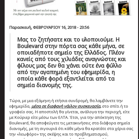
Παρασκευή, ΦΕΒΡΟΥΑΡΙΟΥ 16, 2018 - 23:56
Μας το ζητήσατε και το υλοποιούμε. Η
Boulevard στην πόρτα σας κάθε μήνα, σε
οποιαδήποτε σημείο της Ελλάδος. Πλέον
κανείς από τους χιλιάδες αναγνώστες και
φίλους μας δεν θα χάνει ούτε ένα φύλλο
από την αγαπημένη του εφημερίδα, η
οποία κάθε φορά εξαντλείται από τα
σημεία διανομής της.
Τώρα, με μια εξάμηνη ή ετήσια συνδρομή, θα λαμβάνετε την
εφημερίδα,
μέσα σε διαφανή νάιλον συσκευασία,
στο σπίτι ή το
γραφείο σας. Η αποστολή θα γίνεται, ανάλογα την περιοχή, είτε
με Κούριερ είτε μέσω των ΕΛΤΑ. Έτσι, για την απόκτηση της
Boulevard, θα αποφεύγετε τις μετακινήσεις στα διάφορα σημεία
διανομής, με τη σιγουριά ότι κάθε μήνα θα κρατάτε στα χέρια σας
την «λεωφόρο» της σκέψης και το προβληματισμού,