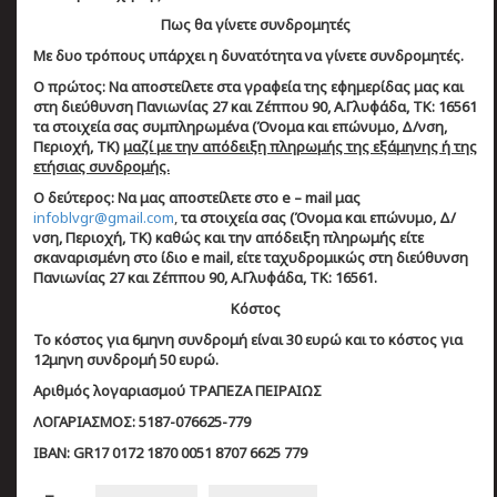
Πως θα γίνετε συνδρομητές
Με δυο τρόπους υπάρχει η δυνατότητα να γίνετε συνδρομητές.
Ο πρώτος: Να αποστείλετε στα γραφεία της εφημερίδας μας και
στη διεύθυνση Πανιωνίας 27 και Ζέππου 90, Α.Γλυφάδα, ΤΚ: 16561
τα στοιχεία σας συμπληρωμένα (Όνομα και επώνυμο, Δ/νση,
Περιοχή, ΤΚ)
μαζί με την απόδειξη πληρωμής της εξάμηνης ή της
ετήσιας συνδρομής.
Ο δεύτερος: Να μας αποστείλετε στο
e – mail
μας
infoblvgr@gmail.com
,
τα στοιχεία σας (Όνομα και επώνυμο, Δ/
νση, Περιοχή, ΤΚ)
καθώς και την απόδειξη πληρωμής είτε
σκαναρισμένη στο ίδιο
e mail,
είτε ταχυδρομικώς στη διεύθυνση
Πανιωνίας 27 και Ζέππου 90, Α.Γλυφάδα, ΤΚ: 16561.
Κόστος
Το κόστος για 6μηνη συνδρομή είναι
30
ευρώ και το κόστος για
12μηνη συνδρομή 50 ευρώ.
Αριθμός λογαριασμού
T
ΡΑΠΕΖΑ ΠΕΙΡΑΙΩΣ
ΛΟΓΑΡΙΑΣΜΟΣ:
5187-076625-779
ΙΒΑΝ:
GR17 0172 1870 0051 8707 6625 779