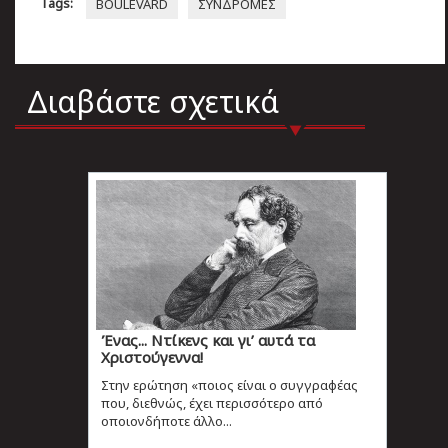
Tags:
BOULEVARD
ΣΥΝΔΡΟΜΕΣ
Διαβάστε σχετικά
Ένας... Ντίκενς και γι’ αυτά τα
Χριστούγεννα!
Στην ερώτηση «ποιος είναι ο συγγραφέας
που, διεθνώς, έχει περισσότερο από
οποιονδήποτε άλλο...