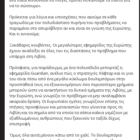
ένα παιδί κινδυνεύει να πνιγεί, πρέπει να κάνουμε τα πάντα για
να το σώσουμε».
Πρόκειται για λόγια και υποσχέσεις που ακούμε σε κάθε
τραγωδία με τον πολυδιάστατο πυρήνα του προβλήματος να
παραμένει στο απυρόβλητο αν και είναι σε γνώση της Ευρώπης.
Και τι εννοούμε;
Ξεκάθαρες κουβέντες. Οι μεγαλύτερες εφημερίδες της Ευρώπης
έχουν αναδείξει σε όλες του τις διαστάσεις το πρόβλημα που
υπάρχει στη Λιβύη.
Πρόσφατα, για παράδειγμα, με ένα πολυσέλιδο ρεπορτάζ η
εφημερίδα Guardian, ανέλυε πώς ο στρατηγός Χάφταρ και οι γιοι
του είναι πίσω από ένα μεγάλο κύκλωμα δουλεμπόρων στην
προσπάθειά τους να εξοικονομήσουν όσο περισσότερα χρήματα
μπορούν ώστε να ανακτήσουν τα δυτικά τμήματα της Λιβύης, με
την Ευρώπη, ενώ γνωρίζει το πρόβλημα να μην αναλαμβάνει
ακαριαία δράση. Οι Ευρωπαίοι ηγέτες γνωρίζουν επίσης τις
πτήσεις προσφύγων και μεταναστών που γίνονται προς τη
Λιβύη και τα σημεία από τα οποία τα σάπια καΐκια γεμίζουν με
εξαθλιωμένους ανθρώπους που ξεκινούν το ταξίδι δίχως
επιστροφή.
Όμως όλα αυτά μένουν κάτω από το χαλί. Το δουλεμπόριο