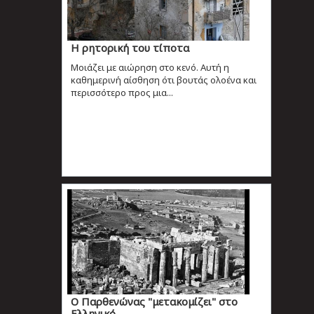
Η ρητορική του τίποτα
Μοιάζει με αιώρηση στο κενό. Αυτή η
καθημερινή αίσθηση ότι βουτάς ολοένα και
περισσότερο προς μια...
Ο Παρθενώνας "μετακομίζει" στο
Ελληνικό