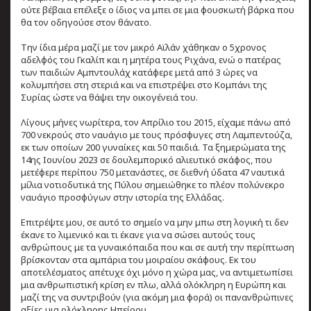
ούτε βέβαια επέλεξε ο ίδιος να μπει σε μια φουσκωτή βάρκα που
θα τον οδηγούσε στον θάνατο.
Την ίδια μέρα μαζί με τον μικρό Αϊλάν χάθηκαν ο 5χρονος
αδελφός του Γκαλίπ και η μητέρα τους Ριχάνα, ενώ ο πατέρας
των παιδιών Αμπντουλάχ κατάφερε μετά από 3 ώρες να
κολυμπήσει στη στεριά και να επιστρέψει στο Κομπάνι της
Συρίας ώστε να θάψει την οικογένειά του.
Λίγους μήνες νωρίτερα, τον Απρίλιο του 2015, είχαμε πάνω από
700 νεκρούς στο ναυάγιο με τους πρόσφυγες στη Λαμπεντούζα,
εκ των οποίων 200 γυναίκες και 50 παιδιά. Τα ξημερώματα της
14ης Ιουνίου 2023 σε δουλεμπορικό αλιευτικό σκάφος, που
μετέφερε περίπου 750 μετανάστες, σε διεθνή ύδατα 47 ναυτικά
μίλια νοτιοδυτικά της Πύλου σημειώθηκε το πλέον πολύνεκρο
ναυάγιο προσφύγων στην ιστορία της Ελλάδας.
Επιτρέψτε μου, σε αυτό το σημείο να μην μπω στη λογική τι δεν
έκανε το λιμενικό και τι έκανε για να σώσει αυτούς τους
ανθρώπους με τα γυναικόπαιδα που και σε αυτή την περίπτωση
βρίσκονταν στα αμπάρια του μοιραίου σκάφους. Εκ του
αποτελέσματος απέτυχε όχι μόνο η χώρα μας, να αντιμετωπίσει
μια ανθρωπιστική κρίση εν πλω, αλλά ολόκληρη η Ευρώπη και
μαζί της να συντριβούν (για ακόμη μια φορά) οι πανανθρώπινες
αξίες μια ολόκληρης Ηπείρου.