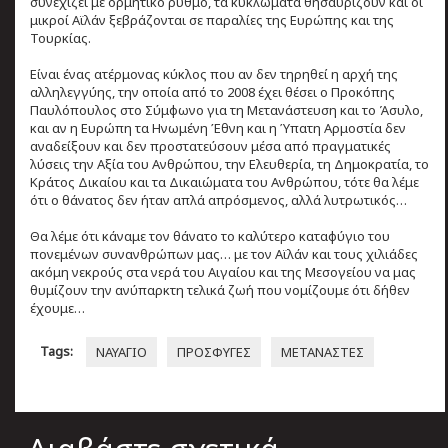
συνεχίζει με ορμητικό ρυθμό, τα κυκλώματα θησαυρίζουν και οι
μικροί Αϊλάν ξεβράζονται σε παραλίες της Ευρώπης και της
Τουρκίας.
Είναι ένας ατέρμονας κύκλος που αν δεν τηρηθεί η αρχή της
αλληλεγγύης, την οποία από το 2008 έχει θέσει ο Προκόπης
Παυλόπουλος στο Σύμφωνο για τη Μετανάστευση και το Άσυλο,
και αν η Ευρώπη τα Ηνωμένη Έθνη και η Ύπατη Αρμοστία δεν
αναδείξουν και δεν προστατεύσουν μέσα από πραγματικές
λύσεις την Αξία του Ανθρώπου, την Ελευθερία, τη Δημοκρατία, το
Κράτος Δικαίου και τα Δικαιώματα του Ανθρώπου, τότε θα λέμε
ότι ο θάνατος δεν ήταν απλά απρόσμενος, αλλά λυτρωτικός…
Θα λέμε ότι κάναμε τον θάνατο το καλύτερο καταφύγιο του
πονεμένων συνανθρώπων μας… με τον Αϊλάν και τους χιλιάδες
ακόμη νεκρούς στα νερά του Αιγαίου και της Μεσογείου να μας
θυμίζουν την ανύπαρκτη τελικά ζωή που νομίζουμε ότι δήθεν
έχουμε…
Tags:
ΝΑΥΑΓΙΟ
ΠΡΟΣΦΥΓΕΣ
ΜΕΤΑΝΑΣΤΕΣ