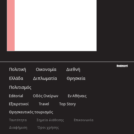
Πολιτική
Οικονομία
Διεθνή
Ελλάδα
Διπλωματία
Θρησκεία
Πολιτισμός
Editorial
Οδός Ονείρων
Εν Αθήναις
Εξαιρετικοί
Travel
Top Story
Θρησκευτικός τουρισμός
Ταυτότητα
Σημεία διάθεσης
Επικοινωνία
Διαφήμιση
Όροι χρήσης