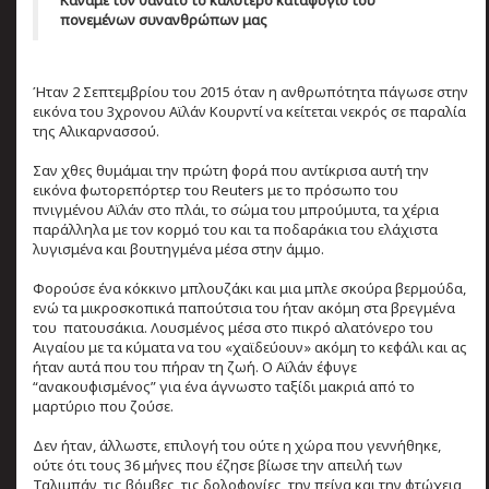
Kάναμε τον θάνατο το καλύτερο καταφύγιο του
πονεμένων συνανθρώπων μας
Ήταν 2 Σεπτεμβρίου του 2015 όταν η ανθρωπότητα πάγωσε στην
εικόνα του 3χρονου Αϊλάν Κουρντί να κείτεται νεκρός σε παραλία
της Αλικαρνασσού.
Σαν χθες θυμάμαι την πρώτη φορά που αντίκρισα αυτή την
εικόνα φωτορεπόρτερ του Reuters με το πρόσωπο του
πνιγμένου Αϊλάν στο πλάι, το σώμα του μπρούμυτα, τα χέρια
παράλληλα με τον κορμό του και τα ποδαράκια του ελάχιστα
λυγισμένα και βουτηγμένα μέσα στην άμμο.
Φορούσε ένα κόκκινο μπλουζάκι και μια μπλε σκούρα βερμούδα,
ενώ τα μικροσκοπικά παπούτσια του ήταν ακόμη στα βρεγμένα
του πατουσάκια. Λουσμένος μέσα στο πικρό αλατόνερο του
Αιγαίου με τα κύματα να του «χαϊδεύουν» ακόμη το κεφάλι και ας
ήταν αυτά που του πήραν τη ζωή. O Αϊλάν έφυγε
“ανακουφισμένος” για ένα άγνωστο ταξίδι μακριά από το
μαρτύριο που ζούσε.
Δεν ήταν, άλλωστε, επιλογή του ούτε η χώρα που γεννήθηκε,
ούτε ότι τους 36 μήνες που έζησε βίωσε την απειλή των
Ταλιμπάν, τις βόμβες, τις δολοφονίες, την πείνα και την φτώχεια,