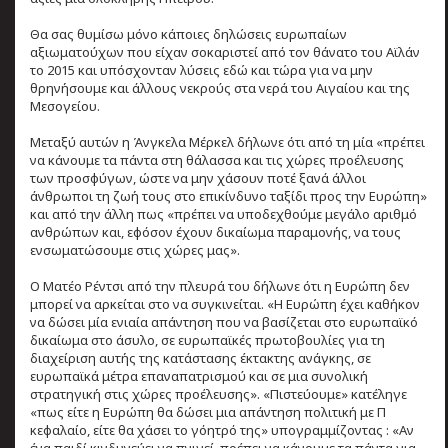
Θα σας θυμίσω μόνο κάποιες δηλώσεις ευρωπαίων
αξιωματούχων που είχαν σοκαριστεί από τον θάνατο του Αϊλάν
το 2015 και υπόσχονταν λύσεις εδώ και τώρα για να μην
θρηνήσουμε και άλλους νεκρούς στα νερά του Αιγαίου και της
Μεσογείου.
Μεταξύ αυτών η Άνγκελα Μέρκελ δήλωνε ότι από τη μία «πρέπει
να κάνουμε τα πάντα στη θάλασσα και τις χώρες προέλευσης
των προσφύγων, ώστε να μην χάσουν ποτέ ξανά άλλοι
άνθρωποι τη ζωή τους στο επικίνδυνο ταξίδι προς την Ευρώπη»
και από την άλλη πως «πρέπει να υποδεχθούμε μεγάλο αριθμό
ανθρώπων και, εφόσον έχουν δικαίωμα παραμονής, να τους
ενσωματώσουμε στις χώρες μας».
Ο Ματέο Ρέντσι από την πλευρά του δήλωνε ότι η Ευρώπη δεν
μπορεί να αρκείται στο να συγκινείται. «Η Ευρώπη έχει καθήκον
να δώσει μία ενιαία απάντηση που να βασίζεται στο ευρωπαϊκό
δικαίωμα στο άσυλο, σε ευρωπαϊκές πρωτοβουλίες για τη
διαχείριση αυτής της κατάστασης έκτακτης ανάγκης, σε
ευρωπαϊκά μέτρα επαναπατρισμού και σε μια συνολική
στρατηγική στις χώρες προέλευσης». «Πιστεύουμε» κατέληγε
«πως είτε η Ευρώπη θα δώσει μια απάντηση πολιτική με Π
κεφαλαίο, είτε θα χάσει το γόητρό της» υπογραμμίζοντας : «Αν