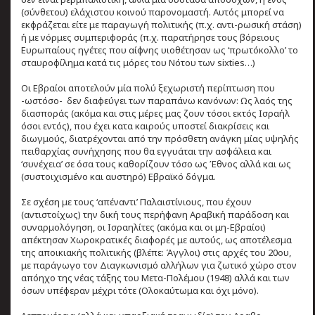
(σύνθετου) ελάχιστου κοινού παρονομαστή. Αυτός μπορεί να
εκφράζεται είτε με παραγωγή πολιτικής (π.χ. αντι-ρωσική στάση)
ή με νόρμες συμπεριφοράς (π.χ. παρατήρησε τους βόρειους
Ευρωπαίους ηγέτες που αίφνης υιοθέτησαν ως ‘πρωτόκολλο’ το
σταυροφίλημα κατά τις μόρες του Νότου των sixties…)
Οι Εβραίοι αποτελούν μία πολύ ξεχωριστή περίπτωση που
-ωστόσο- δεν διαφεύγει των παραπάνω κανόνων: Ως λαός της
διασποράς (ακόμα και στις μέρες μας ζουν τόσοι εκτός Ισραήλ
όσοι εντός), που έχει κατα καιρούς υποστεί διακρίσεις και
διωγμούς, διατρέχονται από την πρόσθετη ανάγκη μίας υψηλής
πειθαρχίας συνήχησης που θα εγγυάται την ασφάλεια και
‘συνέχεια’ σε όσα τους καθορίζουν τόσο ως Έθνος αλλά και ως
(συστοιχισμένο και αυστηρό) Εβραϊκό δόγμα.
Σε σχέση με τους ‘απέναντι’ Παλαιστίνιους, που έχουν
(αντιστοίχως) την δική τους περήφανη Αραβική παράδοση και
συναρμολόγηση, οι Ισραηλίτες (ακόμα και οι μη-Εβραίοι)
απέκτησαν Χωροκρατικές διαφορές με αυτούς, ως αποτέλεσμα
της αποικιακής πολιτικής (βλέπε: Άγγλοι) στις αρχές του 20ου,
με παράγωγο τον Διαγκωνισμό αλλήλων για ζωτικό χώρο στον
απόηχο της νέας τάξης του Μετα-Πολέμου (1948) αλλά και των
όσων υπέφεραν μέχρι τότε (Ολοκαύτωμα και όχι μόνο).