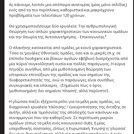
Ας κάνουμε, λοιπόν μια απόπειρα ανατομίας (μίας μόνο σελίδας)
ενός από τα πιο περίπλοκα, καθοριστικά και μακρόχρονα
προβλήματα των τελευταίων 120 χρόνων.
Θα χρησιμοποιήσουμε δύο εργαλεία: Την ανθρωπολογική
Θεώρηση των απλών χαρακτηριστικών των κοινωνικών ομάδων
1
και την Θεωρία της Αυτοσυντήρησης - Επικοινωνίας
Ο πλανήτης κατοικείται από ομάδες με κοινά χαρακτηριστικά.
Tόσο οι ‘μεγάλες’ Εθνοτικές ομάδες, όσο και οι μικρές (π.χ. σε
επίπεδο hooligans και βίαιων αγελών εφήβων) διατρέχονται από
μία ‘κύρια’ συγκολλητική ουσία και πολλές παράγωγες. Η κύρια
πηγάζει συνήθως από μία μυθοποιημένη θεώρηση των
ιστορικών επιτεύξεων της ομάδας και των σημείων της
‘διαφορετικότητάς’ της, ενώ οι παράγωγες είναι συνήθως
συγκυριακές και επίκαιρες . (Σημείωσε πως ο όρος
‘μυθοποιημένη’ δεν σημαίνει ‘πλαστή’, αλλά ‘περίοπτο’).
Η γλώσσα παίζει εξέχοντα ρόλο για τα μέλη μιας ομάδας, ως
διαχρονικό εργαλείο ‘ταύτισης’ / εγκυροποίησης της ένταξης σε
αυτήν, αλλά και ‘ομολογίας’ της αποδοχής των κανόνων και
συναρμογών που την καθορίζουν. Σε περίπτωση μικρών
ομάδων (όπως τα μέλη ενός κοινωνικού club), ή μίας
υπερεθνικής σύστασης, (όπως η Ευρωπαϊκή Ένωση) η ‘γλώσσα’
δεν είναι βερμπαλιστική, αλλά μία συστάδα αποδοχών, ή ενός