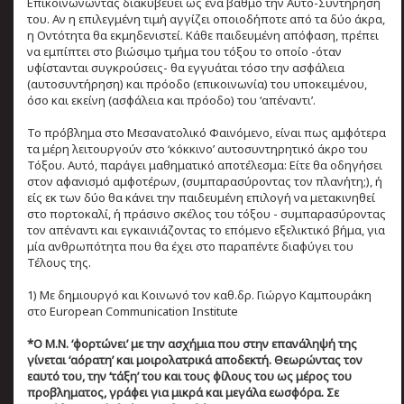
Επικοινωνώντας διακυβεύει ως ένα βαθμό την Αυτο-Συντήρησή
του. Αν η επιλεγμένη τιμή αγγίζει οποιοδήποτε από τα δύο άκρα,
η Οντότητα θα εκμηδενιστεί. Κάθε παιδευμένη απόφαση, πρέπει
να εμπίπτει στο βιώσιμο τμήμα του τόξου το οποίο -όταν
υφίστανται συγκρούσεις- θα εγγυάται τόσο την ασφάλεια
(αυτοσυντήρηση) και πρόοδο (επικοινωνία) του υποκειμένου,
όσο και εκείνη (ασφάλεια και πρόοδο) του ‘απέναντι’.
Το πρόβλημα στο Μεσανατολικό Φαινόμενο, είναι πως αμφότερα
τα μέρη λειτουργούν στο ‘κόκκινο’ αυτοσυντηρητικό άκρο του
Τόξου. Αυτό, παράγει μαθηματικό αποτέλεσμα: Είτε θα οδηγήσει
στον αφανισμό αμφοτέρων, (συμπαρασύροντας τον πλανήτη;), ή
είς εκ των δύο θα κάνει την παιδευμένη επιλογή να μετακινηθεί
στο πορτοκαλί, ή πράσινο σκέλος του τόξου - συμπαρασύροντας
τον απέναντι και εγκαινιάζοντας το επόμενο εξελικτικό βήμα, για
μία ανθρωπότητα που θα έχει στο παραπέντε διαφύγει του
Τέλους της.
1) Με δημιουργό και Κοινωνό τον καθ.δρ. Γιώργο Καμπουράκη
στο European Communication Institute
*Ο Μ.Ν. ‘φορτώνει’ με την ασχήμια που στην επανάληψή της
γίνεται ‘αόρατη’ και μοιρολατρικά αποδεκτή. Θεωρώντας τον
εαυτό του, την ‘τάξη’ του και τους φίλους του ως μέρος του
προβληματος, γράφει για μικρά και μεγάλα εωσφόρα. Σε