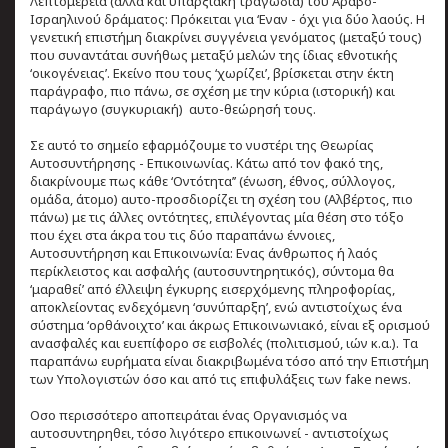
Λεπτομέρεια (αλλά και υπαρξιακή τραγωδία) του Αραβο-
Ισραηλινού δράματος: Πρόκειται για ‘Εναν - όχι για δύο λαούς. Η
γενετική επιστήμη διακρίνει συγγένεια γενόματος (μεταξύ τους)
που συναντάται συνήθως μεταξύ μελών της ίδιας εθνοτικής
‘οικογένειας’. Εκείνο που τους ‘χωρίζει’, βρίσκεται στην έκτη
παράγραφο, πιο πάνω, σε σχέση με την κύρια (ιστορική) και
παράγωγο (συγκυριακή) αυτο-θεώρησή τους.
Σε αυτό το σημείο εφαρμόζουμε το νυστέρι της Θεωρίας
Αυτοσυντήρησης - Επικοινωνίας. Κάτω από τον φακό της,
διακρίνουμε πως κάθε ‘Οντότητα’’ (ένωση, έθνος, σύλλογος,
ομάδα, άτομο) αυτο-προσδιορίζει τη σχέση του (Αλβέρτος, πιο
πάνω) με τις άλλες οντότητες, επιλέγοντας μία θέση στο τόξο
που έχει στα άκρα του τις δύο παραπάνω έννοιες,
Αυτοσυντήρηση και Επικοινωνία: Ενας άνθρωπος ή λαός
περίκλειστος και ασφαλής (αυτοσυντηρητικός), σύντομα θα
‘μαραθεί’ από έλλειψη έγκυρης εισερχόμενης πληροφορίας,
αποκλείοντας ενδεχόμενη ‘συνύπαρξη’, ενώ αντιστοίχως ένα
σύστημα ‘ορθάνοιχτο’ και άκρως Επικοινωνιακό, είναι εξ ορισμού
ανασφαλές και ευεπίφορο σε εισβολές (πολιτισμού, ιών κ.α.). Τα
παραπάνω ευρήματα είναι διακριβωμένα τόσο από την Επιστήμη
των Υπολογιστών όσο και από τις επιφυλάξεις των fake news.
Οσο περισσότερο αποπειράται ένας Οργανισμός να
αυτοσυντηρηθει, τόσο λιγότερο επικοινωνεί - αντιστοίχως