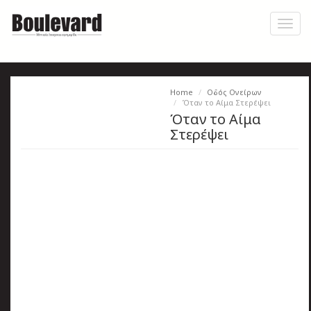
Skip
to
Toggl
main
naviga
content
Home
Οδός Ονείρων
Η
Όταν το Αίμα Στερέψει
Όταν το Αίμα
εφημερίδα
Στερέψει