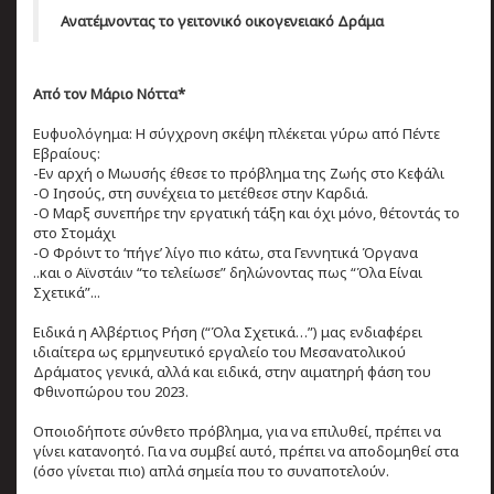
Ανατέμνοντας το γειτονικό οικογενειακό Δράμα
Από τον Μάριο Νόττα*
Ευφυολόγημα: Η σύγχρονη σκέψη πλέκεται γύρω από Πέντε
Εβραίους:
-Εν αρχή ο Μωυσής έθεσε το πρόβλημα της Ζωής στο Κεφάλι
-Ο Ιησούς, στη συνέχεια το μετέθεσε στην Καρδιά.
-Ο Μαρξ συνεπήρε την εργατική τάξη και όχι μόνο, θέτοντάς το
στο Στομάχι
-Ο Φρόιντ το ‘πήγε’ λίγο πιο κάτω, στα Γεννητικά Όργανα
..και ο Αϊνστάιν “το τελείωσε” δηλώνοντας πως “Όλα Είναι
Σχετικά”...
Ειδικά η Αλβέρτιος Ρήση (“Όλα Σχετικά…”) μας ενδιαφέρει
ιδιαίτερα ως ερμηνευτικό εργαλείο του Μεσανατολικού
Δράματος γενικά, αλλά και ειδικά, στην αιματηρή φάση του
Φθινοπώρου του 2023.
Οποιοδήποτε σύνθετο πρόβλημα, για να επιλυθεί, πρέπει να
γίνει κατανοητό. Για να συμβεί αυτό, πρέπει να αποδομηθεί στα
(όσο γίνεται πιο) απλά σημεία που το συναποτελούν.