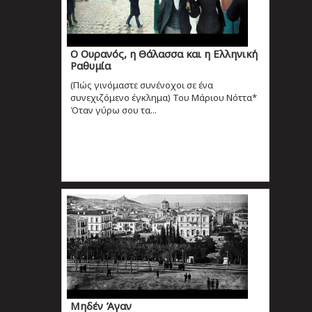
O Ουρανός, η Θάλασσα και η Ελληνική
Ραθυμία
(Πώς γινόμαστε συνένοχοι σε ένα
συνεχιζόμενο έγκλημα) Του Μάριου Νόττα*
Όταν γύρω σου τα...
Μηδέν Άγαν