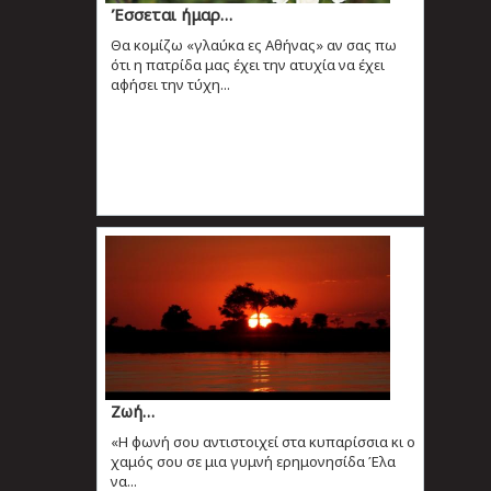
Έσσεται ήμαρ…
Θα κομίζω «γλαύκα ες Αθήνας» αν σας πω
ότι η πατρίδα μας έχει την ατυχία να έχει
αφήσει την τύχη...
Ζωή…
«Η φωνή σου αντιστοιχεί στα κυπαρίσσια κι ο
χαμός σου σε μια γυμνή ερημονησίδα Έλα
να...