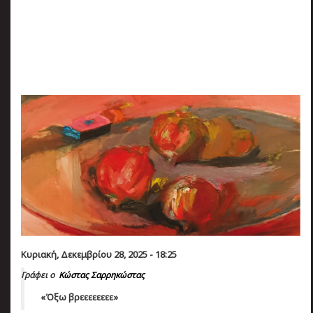
πριν
2 months 4 ημέρες
Κατάλαβες;
Κυριακή, Δεκεμβρίου 28, 2025 - 18:25
Γράφει ο
Κώστας Σαρρηκώστας
«Όξω βρεεεεεεεε»