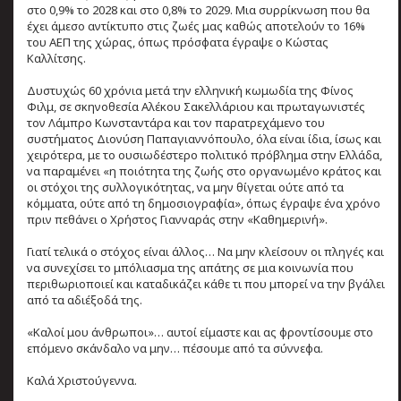
στο 0,9% το 2028 και στο 0,8% το 2029. Μια συρρίκνωση που θα
έχει άμεσο αντίκτυπο στις ζωές μας καθώς αποτελούν το 16%
του ΑΕΠ της χώρας, όπως πρόσφατα έγραψε ο Κώστας
Καλλίτσης.
Δυστυχώς 60 χρόνια μετά την ελληνική κωμωδία της Φίνος
Φιλμ, σε σκηνοθεσία Αλέκου Σακελλάριου και πρωταγωνιστές
τον Λάμπρο Κωνσταντάρα και τον παρατρεχάμενο του
συστήματος Διονύση Παπαγιαννόπουλο, όλα είναι ίδια, ίσως και
χειρότερα, με το ουσιωδέστερο πολιτικό πρόβλημα στην Ελλάδα,
να παραμένει «η ποιότητα της ζωής στο οργανωμένο κράτος και
οι στόχοι της συλλογικότητας, να μην θίγεται ούτε από τα
κόμματα, ούτε από τη δημοσιογραφία», όπως έγραψε ένα χρόνο
πριν πεθάνει ο Χρήστος Γιανναράς στην «Καθημερινή».
Γιατί τελικά ο στόχος είναι άλλος… Να μην κλείσουν οι πληγές και
να συνεχίσει το μπόλιασμα της απάτης σε μια κοινωνία που
περιθωριοποιεί και καταδικάζει κάθε τι που μπορεί να την βγάλει
από τα αδιέξοδά της.
«Καλοί μου άνθρωποι»… αυτοί είμαστε και ας φροντίσουμε στο
επόμενο σκάνδαλο να μην… πέσουμε από τα σύννεφα.
Καλά Χριστούγεννα.