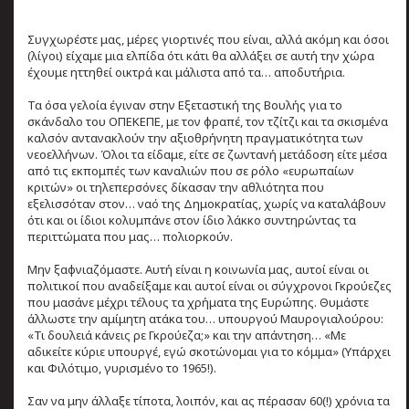
Συγχωρέστε μας, μέρες γιορτινές που είναι, αλλά ακόμη και όσοι
(λίγοι) είχαμε μια ελπίδα ότι κάτι θα αλλάξει σε αυτή την χώρα
έχουμε ηττηθεί οικτρά και μάλιστα από τα… αποδυτήρια.
Τα όσα γελοία έγιναν στην Εξεταστική της Βουλής για το
σκάνδαλο του ΟΠΕΚΕΠΕ, με τον φραπέ, τον τζίτζι και τα σκισμένα
καλσόν αντανακλούν την αξιοθρήνητη πραγματικότητα των
νεοελλήνων. Όλοι τα είδαμε, είτε σε ζωντανή μετάδοση είτε μέσα
από τις εκπομπές των καναλιών που σε ρόλο «ευρωπαίων
κριτών» οι τηλεπερσόνες δίκασαν την αθλιότητα που
εξελισσόταν στον… ναό της Δημοκρατίας, χωρίς να καταλάβουν
ότι και οι ίδιοι κολυμπάνε στον ίδιο λάκκο συντηρώντας τα
περιττώματα που μας… πολιορκούν.
Μην ξαφνιαζόμαστε. Αυτή είναι η κοινωνία μας, αυτοί είναι οι
πολιτικοί που αναδείξαμε και αυτοί είναι οι σύγχρονοι Γκρούεζες
που μασάνε μέχρι τέλους τα χρήματα της Ευρώπης. Θυμάστε
άλλωστε την αμίμητη ατάκα του… υπουργού Μαυρογιαλούρου:
«Τι δουλειά κάνεις ρε Γκρούεζα;» και την απάντηση… «Με
αδικείτε κύριε υπουργέ, εγώ σκοτώνομαι για το κόμμα» (Υπάρχει
και Φιλότιμο, γυρισμένο το 1965!).
Σαν να μην άλλαξε τίποτα, λοιπόν, και ας πέρασαν 60(!) χρόνια τα