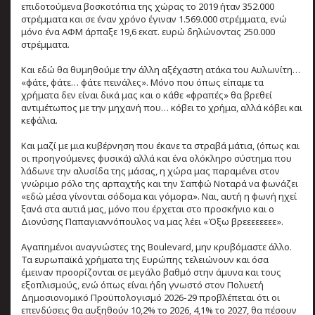
επιδοτούμενα βοσκοτόπια της χώρας το 2019 ήταν 352.000
στρέμματα και σε έναν χρόνο έγιναν 1.569.000 στρέμματα, ενώ
μόνο ένα ΑΦΜ άρπαξε 19,6 εκατ. ευρώ δηλώνοντας 250.000
στρέμματα.
Και εδώ θα θυμηθούμε την άλλη αξέχαστη ατάκα του Αυλωνίτη…
«φάτε, φάτε… φάτε πεινάλες». Μόνο που όπως είπαμε τα
χρήματα δεν είναι δικά μας και ο κάθε «φραπές» θα βρεθεί
αντιμέτωπος με την μηχανή που… κόβει το χρήμα, αλλά κόβει και
κεφάλια.
Και μαζί με μια κυβέρνηση που έκανε τα στραβά μάτια, (όπως και
οι προηγούμενες φυσικά) αλλά και ένα ολόκληρο σύστημα που
λάδωνε την αλυσίδα της μάσας, η χώρα μας παραμένει στον
γνώριμο ρόλο της αρπαχτής και την Σαπφώ Νοταρά να φωνάζει
«εδώ μέσα γίνονται σόδομα και γόμορα». Ναι, αυτή η φωνή ηχεί
ξανά στα αυτιά μας, μόνο που έρχεται στο προσκήνιο και ο
Διονύσης Παπαγιαννόπουλος να μας λέει «Όξω βρεεεεεεεε».
Αγαπημένοι αναγνώστες της Boulevard, μην κρυβόμαστε άλλο.
Τα ευρωπαϊκά χρήματα της Ευρώπης τελειώνουν και όσα
έμειναν προορίζονται σε μεγάλο βαθμό στην άμυνα και τους
εξοπλισμούς, ενώ όπως είναι ήδη γνωστό στον Πολυετή
Δημοσιονομικό Προϋπολογισμό 2026-29 προβλέπεται ότι οι
επενδύσεις θα αυξηθούν 10,2% το 2026, 4,1% το 2027, θα πέσουν