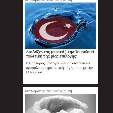
Διαβάζοντας (σωστά ) την Τουρκία: Η
πολιτική της μίας επιλογής;
Ο Πρόεδρος Ερντογάν δεν θα διστάσει να
προκαλέσει στρατιωτική σύγκρουση με την
Ελλάδα αν...
Διπλωματία
[19/10/2019, 22:29]