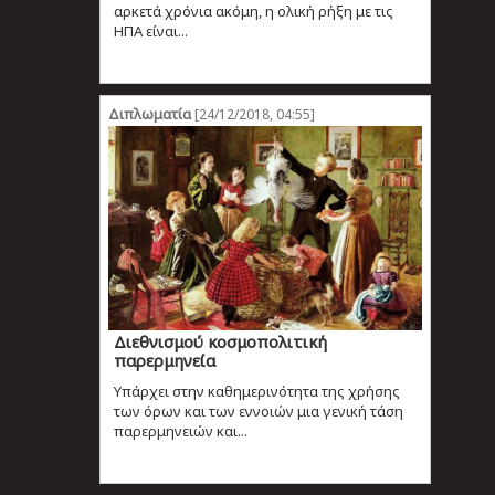
αρκετά χρόνια ακόμη, η ολική ρήξη με τις
ΗΠΑ είναι...
Διπλωματία
[24/12/2018, 04:55]
Διεθνισμού κοσμοπολιτική
παρερμηνεία
Υπάρχει στην καθημερινότητα της χρήσης
των όρων και των εννοιών μια γενική τάση
παρερμηνειών και...