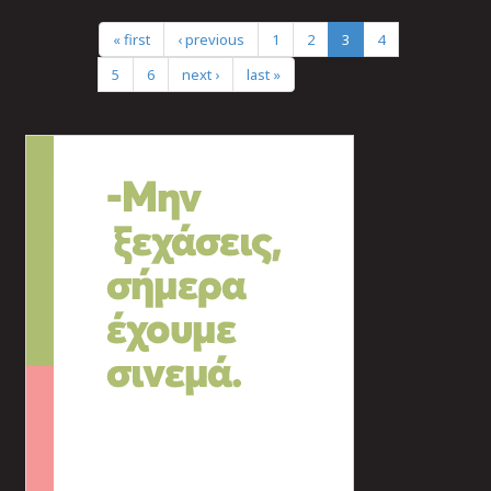
« first
‹ previous
1
2
3
4
5
6
next ›
last »