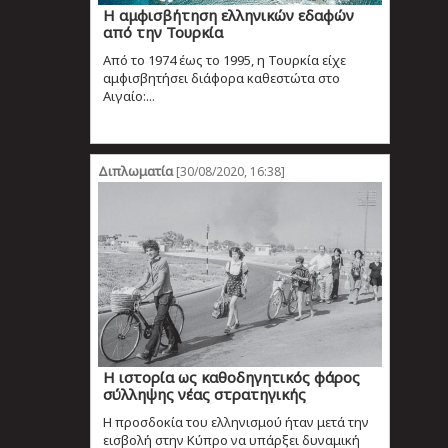
Η αμφισβήτηση ελληνικών εδαφών
από την Τουρκία
Από το 1974 έως το 1995, η Τουρκία είχε
αμφισβητήσει διάφορα καθεστώτα στο
Αιγαίο:...
Διπλωματία
[30/08/2020, 16:38]
Η ιστορία ως καθοδηγητικός φάρος
σύλληψης νέας στρατηγικής
Η προσδοκία του ελληνισμού ήταν μετά την
εισβολή στην Κύπρο να υπάρξει δυναμική