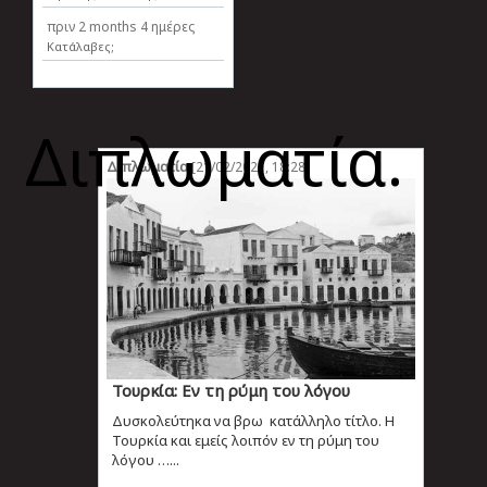
πριν
2 months 4 ημέρες
Κατάλαβες;
Διπλωματία.
Διπλωματία
[21/02/2021, 18:28]
Τουρκία: Εν τη ρύμη του λόγου
Δυσκολεύτηκα να βρω κατάλληλο τίτλο. Η
Τουρκία και εμείς λοιπόν εν τη ρύμη του
λόγου …...