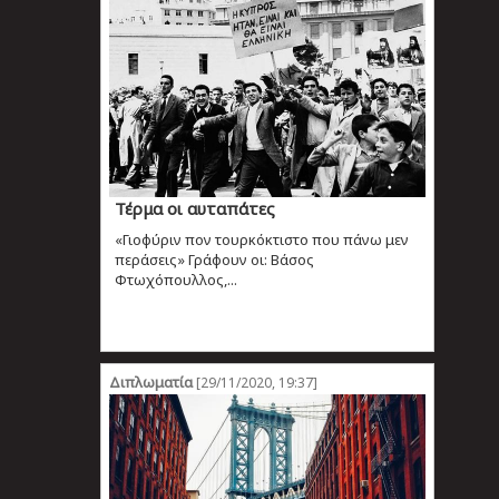
Τέρμα οι αυταπάτες
«Γιοφύριν πον τουρκόκτιστο που πάνω μεν
περάσεις» Γράφουν οι: Βάσος
Φτωχόπουλλος,...
Διπλωματία
[29/11/2020, 19:37]