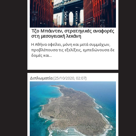
Τζο Μπάιντεν, στρατηγικές αναφορές
στη μεσογειακή λεκάνη
Η Αθήνα οφείλει, μόνη και μετά συμμάχων,
προβλέπουσα τις εξελίξεις, εμπεδώνουσα δε
δομές και...
Διπλωματία
[25/10/2020, 02:07]