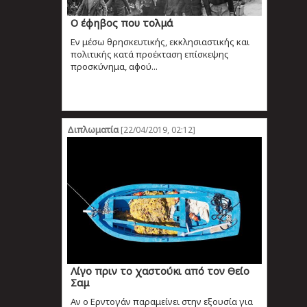
Ο έφηβος που τολμά
Εν μέσω θρησκευτικής, εκκλησιαστικής και
πολιτικής κατά προέκταση επίσκεψης
προσκύνημα, αφού...
Διπλωματία
[22/04/2019, 02:12]
Λίγο πριν το χαστούκι από τον Θείο
Σαμ
Αν ο Ερντογάν παραμείνει στην εξουσία για