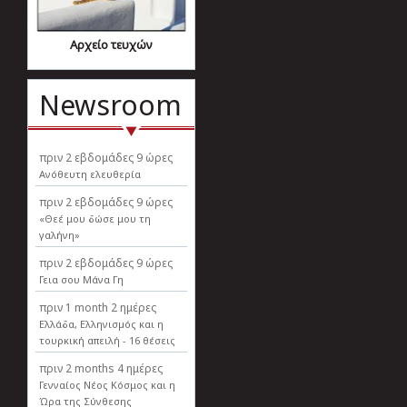
Αρχείο τευχών
Newsroom
πριν
2 εβδομάδες 9 ώρες
Ανόθευτη ελευθερία
πριν
2 εβδομάδες 9 ώρες
«Θεέ μου δώσε μου τη
γαλήνη»
πριν
2 εβδομάδες 9 ώρες
Γεια σου Μάνα Γη
πριν
1 month 2 ημέρες
Ελλάδα, Ελληνισµός και η
τουρκική απειλή - 16 θέσεις
πριν
2 months 4 ημέρες
Γενναίος Νέος Κόσμος και η
Ώρα της Σύνθεσης