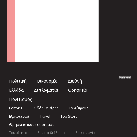
Πολιτική
Οικονομία
Διεθνή
Ελλάδα
Διπλωματία
Θρησκεία
Πολιτισμός
Editorial
Οδός Ονείρων
Εν Αθήναις
Εξαιρετικοί
Travel
Top Story
Θρησκευτικός τουρισμός
Ταυτότητα
Σημεία διάθεσης
Επικοινωνία