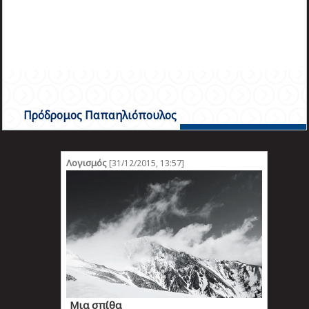
πριν
2 months 5 ημέρες
Κατάλαβες;
Πρόδρομος Παπαηλιόπουλος
Λογισμός
[31/12/2015, 13:57]
Mια σπίθα