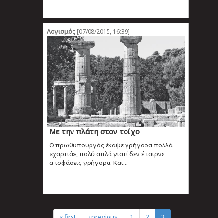
Λογισμός
[07/08/2015, 16:39]
Με την πλάτη στον τοίχο
Ο πρωθυπουργός έκαψε γρήγορα πολλά
«χαρτιά», πολύ απλά γιατί δεν έπαιρνε
αποφάσεις γρήγορα. Και...
« first
‹ previous
1
2
3