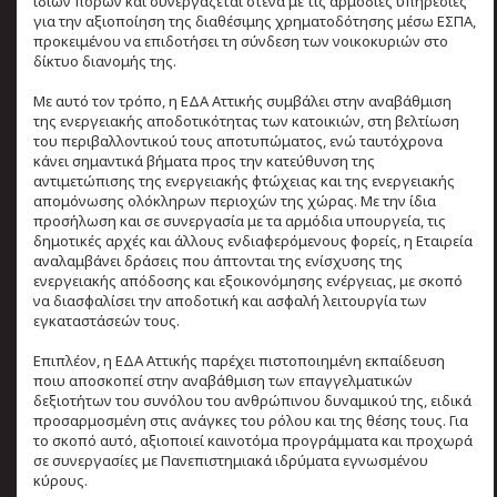
ιδίων πόρων και συνεργάζεται στενά με τις αρμόδιες υπηρεσίες
για την αξιοποίηση της διαθέσιμης χρηματοδότησης μέσω ΕΣΠΑ,
προκειμένου να επιδοτήσει τη σύνδεση των νοικοκυριών στο
δίκτυο διανομής της.
Με αυτό τον τρόπο, η ΕΔΑ Αττικής συμβάλει στην αναβάθμιση
της ενεργειακής αποδοτικότητας των κατοικιών, στη βελτίωση
του περιβαλλοντικού τους αποτυπώματος, ενώ ταυτόχρονα
κάνει σημαντικά βήματα προς την κατεύθυνση της
αντιμετώπισης της ενεργειακής φτώχειας και της ενεργειακής
απομόνωσης ολόκληρων περιοχών της χώρας. Με την ίδια
προσήλωση και σε συνεργασία με τα αρμόδια υπουργεία, τις
δημοτικές αρχές και άλλους ενδιαφερόμενους φορείς, η Εταιρεία
αναλαμβάνει δράσεις που άπτονται της ενίσχυσης της
ενεργειακής απόδοσης και εξοικονόμησης ενέργειας, με σκοπό
να διασφαλίσει την αποδοτική και ασφαλή λειτουργία των
εγκαταστάσεών τους.
Επιπλέον, η ΕΔΑ Αττικής παρέχει πιστοποιημένη εκπαίδευση
ποιυ αποσκοπεί στην αναβάθμιση των επαγγελματικών
δεξιοτήτων του συνόλου του ανθρώπινου δυναμικού της, ειδικά
προσαρμοσμένη στις ανάγκες του ρόλου και της θέσης τους. Για
το σκοπό αυτό, αξιοποιεί καινοτόμα προγράμματα και προχωρά
σε συνεργασίες με Πανεπιστημιακά ιδρύματα εγνωσμένου
κύρους.