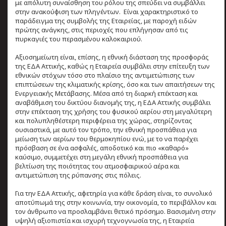
με απόλυτη συναίσθηση του ρόλου της σπεύδει να συμβάλλει
στην ανακούφιση των πληγέντων.
Είναι χαρακτηριστικό το
παράδειγμα της συμβολής της Εταιρείας, με παροχή ειδών
πρώτης ανάγκης, στις περιοχές που επλήγησαν από τις
πυρκαγιές του περασμένου καλοκαιριού.
Αξιοσημείωτη είναι, επίσης, η εθνική διάσταση της προσφοράς
της ΕΔΑ Αττικής, καθώς η Εταιρεία συμβάλει στην επίτευξη των
εθνικών στόχων τόσο στο πλαίσιο της αντιμετώπισης των
επιπτώσεων της κλιματικής κρίσης, όσο και των απαιτήσεων της
Ενεργειακής Μετάβασης. Μέσα από τη διαρκή επέκταση και
αναβάθμιση του δικτύου διανομής της, η ΕΔΑ Αττικής συμβάλει
στην επέκταση της χρήσης του φυσικού αερίου στη μεγαλύτερη
και πολυπληθέστερη περιφέρεια της χώρας, στηρίζοντας
ουσιαστικά, με αυτό τον τρόπο, την εθνική προσπάθεια για
μείωση των αερίων του θερμοκηπίου ενώ, με το να παρέχει
πρόσβαση σε ένα ασφαλές, αποδοτικό και πιο «καθαρό»
καύσιμο, συμμετέχει στη μεγάλη εθνική προσπάθεια για
βελτίωση της ποιότητας του ατμοσφαιρικού αέρα και
αντιμετώπιση της ρύπανσης στις πόλεις.
Για την ΕΔΑ Αττικής, αφετηρία για κάθε δράση είναι, το συνολικό
αποτύπωμά της στην κοινωνία, την οικονομία, το περιβάλλον και
τον άνθρωπο να προσλαμβάνει θετικό πρόσημο. Βασισμένη στην
υψηλή αξιοπιστία και ισχυρή τεχνογνωσία της, η Εταιρεία