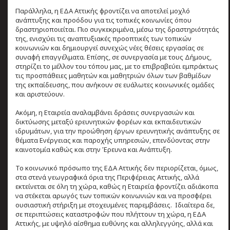
Παράλληλα, η ΕΔΑ Αττικής φροντίζει να αποτελεί μοχλό
ανάπτυξης και προόδου για τις τοπικές κοινωνίες όπου
δραστηριοποιείται. Πιο συγκεκριμένα, μέσω της δραστηριότητάς
της, ενισχύει τις αναπτυξιακές προοπτικές των τοπικών
κοινωνιών και δημιουργεί συνεχώς νέες θέσεις εργασίας σε
συναφή επαγγέλματα. Επίσης, σε συνεργασία με τους Δήμους,
στηρίζει το μέλλον του τόπου μας, με το επιβραβεύει εμπράκτως
τις προσπάθειες μαθητών και μαθητριών όλων των βαθμίδων
της εκπαίδευσης, που ανήκουν σε ευάλωτες κοινωνικές ομάδες
και αριστεύουν.
Ακόμη, η Εταιρεία αναλαμβάνει δράσεις συνεργασιών και
δικτύωσης μεταξύ ερευνητικών φορέων και εκπαιδευτικών
ιδρυμάτων, για την προώθηση έργων ερευνητικής ανάπτυξης σε
θέματα Ενέργειας και παροχής υπηρεσιών, επενδύοντας στην
καινοτομία καθώς και στην Έρευνα και Ανάπτυξη.
Το κοινωνικό πρόσωπο της ΕΔΑ Αττικής δεν περιορίζεται, όμως,
στα στενά γεωγραφικά όρια της Περιφέρειας Αττικής, αλλά
εκτείνεται σε όλη τη χώρα, καθώς η Εταιρεία φροντίζει αδιάκοπα
να στέκεται αρωγός των τοπικών κοινωνιών και να προσφέρει
ουσιαστική στήριξη με στοχευμένες παρεμβάσεις.
Ιδιαίτερα δε,
σε περιπτώσεις καταστροφών που πλήττουν τη χώρα, η ΕΔΑ
Αττικής, με υψηλό αίσθημα ευθύνης και αλληλεγγύης, αλλά και