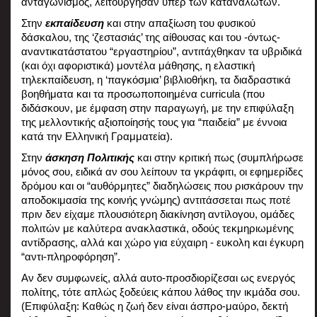
ανταγωνισμός, λειτούργησαν υπέρ των καταναλωτών. 
Στην 
εκπαίδευση
 και στην απαξίωση του φυσικού 
δάσκαλου, της ‘ζεστασιάς’ της αίθουσας και του -όντως- 
αναντικατάστατου “εργαστηρίου”, αντιτάχθηκαν τα υβριδικά 
(και όχι αφοριστικά) μοντέλα μάθησης, η ελαστική 
τηλεκπαίδευση, η ‘παγκόσμια’ βιβλιοθήκη, τα διαδραστικά 
βοηθήματα και τα προσωποποιημένα curricula (που 
διδάσκουν, με έμφαση στην παραγωγή, με την επιφύλαξη 
της μελλοντικής αξιοποίησής τους για “παιδεία” με έννοια 
κατά την Ελληνική Γραμματεία). 
Στην 
άσκηση Πολιτικής
 και στην κριτική πως (συμπλήρωσε 
μόνος σου, ειδικά αν σου λείπουν τα γκράφιτι, οι εφημερίδες 
δρόμου και οι “αυθόρμητες” διαδηλώσεις που ρισκάρουν την 
αποδοκιμασία της κοινής γνώμης) αντιτάσσεται πως ποτέ 
πριν δεν είχαμε πλουσιότερη διακίνηση αντίλογου, ομάδες 
πολιτών με καλύτερα ανακλαστικά, οδούς τεκμηριωμένης 
αντίδρασης, αλλά και χώρο για εύχαιρη - ευκολη και έγκυρη 
“αντι-πληροφόρηση”.
Αν δεν συμφωνείς, αλλά αυτο-προσδιορίζεσαι ως ενεργός 
πολίτης, τότε απλώς ξοδεύεις κάπου λάθος την ικμάδα σου. 
(Επιφύλαξη: Καθώς η ζωή δεν είναι άσπρο-μαύρο, δεκτή 