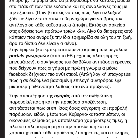
επιρροής. Τα μύρια όσα θα μπορούσαμε να καταλογίσουμε 
στα “τζάκια” των τότε εκδοτών και τις συναλλαγές τους με 
την εξουσία. (Πριν βιαστείς να πεις πως ‘λίγα άλλαξαν’ 
ξόδεψε λίγα λεπτά στον κυβερνοχώρο για να βρεις τον 
αντίλογο σε κάθε καθεστηκυία άποψη. Εκτός αν αρκείσαι 
στις ειδήσεις των πρώτων τριών κλικ. Λίγο θα διαφέρεις από 
κάποιον που αγόραζε την ίδια εφημερίδα σε όλη του τη ζωή, 
άρα το δίκτυο δεν είναι για σένα).
Στην δριμεία (και εμπεριστατωμένη) κριτική των μεγάλων 
portals γνωριμιών
 (από το FB μέχρι τις πλατφόρμες 
μηνυμάτων), ο συνήγορος του διαβόλου αντιτάσσει έρευνες 
που δείχνουν πως οι γάμοι με πρώτη γνωριμία μέσω 
facebook δείχνουν πιο ανθεκτικοί. (Απλή λογική υπαγορεύει 
πως η σε δεδομένα βασισμένη επιλογή συντρόφου έχει 
μικρότερη πιθανότητα λάθους από ένα προξενιό).
Στην αποστέρηση της 
αγοράς
 από την ανθρώπινη 
παρουσία/επαφή και την προϊούσα αποξένωση, 
αντιτάσσεται πως οι επί ίσοις όροις σύγκριση και προβολή 
παρόμοιων ειδών μέσω των Κυβερνο-καταστημάτων, οι 
οικονομίες κλίμακας με αποτέλεσμα χαμηλότερες τιμές, η 
πλούσια πληροφόρηση για την προέλευση και τα 
χαρακτηριστικά κάθε προϊόντος / υπηρεσίας και ο σκληρός 