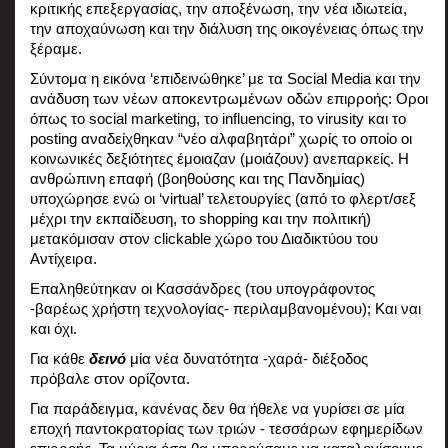
κριτικής επεξεργασίας, την αποξένωση, την νέα ιδιωτεία, 
την αποχαύνωση και την διάλυση της οικογένειας όπως την 
ξέραμε.
Σύντομα η εικόνα ‘επιδεινώθηκε’ με τα Social Media και την 
ανάδυση των νέων αποκεντρωμένων οδών επιρροής: Οροι 
όπως το social marketing, το influencing, τo virusity και το 
posting αναδείχθηκαν “νέο αλφαβητάρι” χωρίς το οποίο οι 
κοινωνικές δεξιότητες έμοιαζαν (μοιάζουν) ανεπαρκείς. Η 
ανθρώπινη επαφή (βοηθούσης και της Πανδημίας) 
υποχώρησε ενώ οι ‘virtual’ τελετουργίες (από το φλερτ/σεξ 
μέχρι την εκπαίδευση, το shopping και την πολιτική) 
μετακόμισαν στον clickable χώρο του Διαδικτύου του 
Αντίχειρα. 
Επαληθεύτηκαν οι Κασσάνδρες (του υπογράφοντος 
-βαρέως χρήστη τεχνολογίας- περιλαμβανομένου); Και ναι 
και όχι.
Για κάθε 
δεινό
 μία νέα δυνατότητα -χαρά- διέξοδος 
πρόβαλε στον ορίζοντα.
Για παράδειγμα, κανένας δεν θα ήθελε να γυρίσει σε μία 
εποχή παντοκρατορίας των τριών - τεσσάρων εφημερίδων 