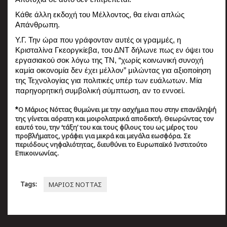
Κάθε άλλη εκδοχή του Μέλλοντος, θα είναι απλώς 
Απάνθρωπη.
Υ.Γ. Την ώρα που γράφονταν αυτές οι γραμμές, η  
Κρισταλίνα Γκεοργκίεβα, του ΔΝΤ δήλωνε πως εν όψει του 
εργασιακού σοκ λόγω της ΤΝ, “χωρίς κοινωνική συνοχή 
καμία οικονομία δεν έχει μέλλον” μιλώντας για αξιοποίηση 
της Τεχνολογίας για πολιτικές υπέρ των ευάλωτων. Μία 
παρηγορητική συμβολική σύμπτωση, αν το εννοεί.
Ο Μάριος Νόττας θυμώνει με την ασχήμια που στην επανάληψή
*
της γίνεται αόρατη και μοιρολατρικά αποδεκτή. Θεωρώντας τον
εαυτό του, την ‘τάξη’ του και τους φίλους του ως μέρος του
προβλήματος, γράφει για μικρά και μεγάλα εωσφόρα. Σε
περιόδους νηφαλιότητας, διευθύνει το Ευρωπαϊκό Ινστιτούτο
Επικοινωνίας.
Tags:
ΜΑΡΙΟΣ ΝΟΤΤΑΣ