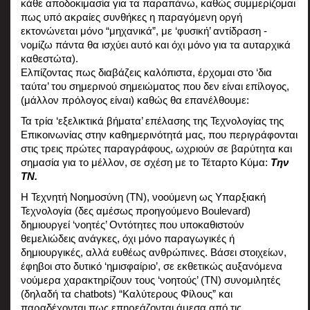
κάθε αποδοκιμασία για τα παραπάνω, καθώς συμμερίζομαι 
πως υπό ακραίες συνθήκες η παραγόμενη οργή 
εκτονώνεται μόνο “μηχανικά”, με ‘φυσική’ αντίδραση - 
νομίζω πάντα θα ισχύει αυτό και όχι μόνο για τα αυταρχικά 
καθεστώτα).
Ελπίζοντας πως διαβάζεις καλόπιστα, έρχομαι στο ‘δια 
ταύτα’ του σημερινού σημειώματος που δεν είναι επίλογος, 
(μάλλον πρόλογος είναι) καθώς θα επανέλθουμε:
Τα τρία ‘εξελικτικά βήματα’ επέλασης της Τεχνολογίας της 
Επικοινωνίας στην καθημερινότητά μας, που περιγράφονται 
στις τρεις πρώτες παραγράφους, ωχριούν σε βαρύτητα και 
σημασία για το μέλλον, σε σχέση με το Τέταρτο Κύμα: 
Την 
ΤΝ.
Η Τεχνητή Νοημοσύνη (ΤΝ), νοούμενη ως Υπαρξιακή 
Τεχνολογία (δες αμέσως προηγούμενο Boulevard) 
δημιουργεί ‘νοητές’ Οντότητες που υποκαθιστούν 
θεμελιώδεις ανάγκες, όχι μόνο παραγωγικές ή 
δημιουργικές, αλλά ευθέως ανθρώπινες. Βάσει στοιχείων, 
έφηβοι στο δυτικό ‘ημισφαίριο’, σε εκθετικώς αυξανόμενα 
νούμερα χαρακτηρίζουν τους ‘νοητούς’ (ΤΝ) συνομιλητές 
(δηλαδή τα chatbots) “Καλύτερους Φίλους” και 
παραδέχονται πως επηρεάζονται άμεσα από τις 