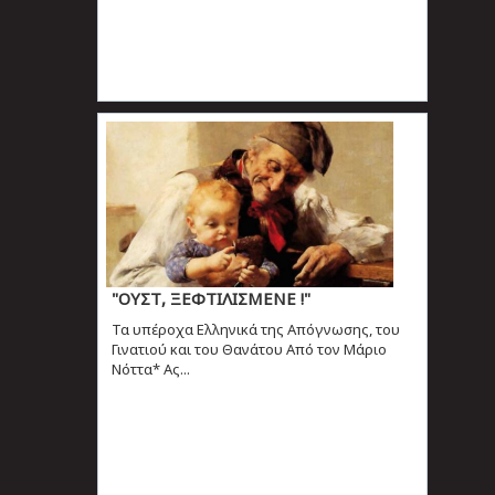
"OΥΣΤ, ΞΕΦΤΙΛΙΣΜΕΝΕ !"
Τα υπέροχα Ελληνικά της Απόγνωσης, του
Γινατιού και του Θανάτου Από τον Μάριο
Νόττα* Ας...