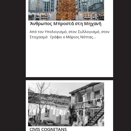
Άνθρωπος Μπροστά στη Μηχανή
Από τον Υπολογισμό, στον Συλλογισμό, στον
Στοχασμό Γράφει ο Μάριος Νόττας...
CIVIS COGNITANS