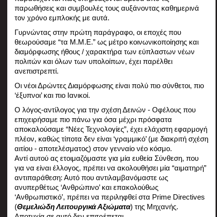
παρωθήσεις και συμβουλές τους αυξάνοντας καθημερινά 
τον χρόνο εμπλοκής με αυτά. 
Γυρνώντας στην πρώτη παράγραφο, οι εποχές που 
θεωρούσαμε “τα M.M.E.” ως μέτρο κοινωνικοποίησης και 
διαμόρφωσης ήθους / χαρακτήρα των εύπλαστων νέων 
πολιτών και όλων των υπολοίπων, έχει παρέλθει 
ανεπιστρεπτί.
Οι νέοι Δρώντες Διαμόρφωσης είναι πολύ πιο σύνθετοι, πιο 
‘έξυπνοι’ και πιο Ιανικοί.
Ο λόγος-αντίλογος για την σχέση Δεινών - Οφέλους που 
επιχειρήσαμε πιο πάνω για όσα μέχρι πρόσφατα 
αποκαλούσαμε “Νέες Τεχνολογίες”, έχει ελάχιστη εφαρμογή 
πλέον, καθώς τίποτα δεν είναι ‘γραμμικό’ (με διακριτή σχέση 
αιτίου - αποτελέσματος) στον γενναίο νέο κόσμο.
Αντί αυτού ας ετοιμαζόμαστε για μία ευθεία Σύνθεση, που 
για να είναι έλλογος, πρέπει να ακολουθήσει μία “αιματηρή” 
αντιπαράθεση: Αυτό που αντιλαμβανόμαστε ως 
ανυπερθέτως ‘Ανθρώπινο’ και επακολούθως 
‘Ανθρωπιστικό’, πρέπει να περιληφθεί στα Prime Directives 
(
Θεμελιώδη Λειτουργικά Αξιώματα
) της Μηχανής. 
Αποτυχία σε αυτό δεν επιτρέπεται. 