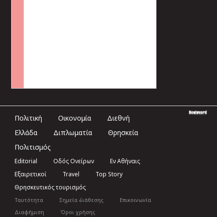
Πολιτική
Οικονομία
Διεθνή
Ελλάδα
Διπλωματία
Θρησκεία
Πολιτισμός
Editorial
Οδός Ονείρων
Εν Αθήναις
Εξαιρετικοί
Travel
Top Story
Θρησκευτικός τουρισμός
Ταυτότητα
Σημεία διάθεσης
Επικοινωνία
Διαφήμιση
Όροι χρήσης