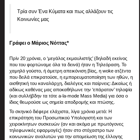
Τρία συν Ένα Κύματα και πως αλλάζουν τις 
Κοινωνίες μας 
Γράφει ο Μάριος Νόττας*
Πρίν 20 χρόνια, ο ‘μεγάλος εκμαυλιστής’ (δηλαδή εκείνος 
που του φορτώναμε όλα τα δεινά) ήταν η Τηλεόραση. Το 
χαμηλό γούστο, ή άμετρη απεικόνιση βίας, η woke ατζέντα 
που δειλά επικρατούσε, η εμπορευματοποίηση των ηθών, η 
αισθητική του καναλάρχη, διαλέγεις και παίρνεις: Δικαίως ή 
αδίκως καθένας μας αποκαθήλωνε την ‘επάρατον’ τηλοψία 
(και συλλήβδην τα τότε a-la-mode Mass Media) για όσα ο 
ίδιος θεωρούσε ως σημεία αποδρομής και πτώσης.
Το σκηνικό διέφερε ελάχιστα, λίγα χρόνια μετά: Η 
επικράτηση του Προσωπικού Υπολογιστή και των 
χειροκίνητων συσκευών (αν και ακόμα με πρωτόγονες 
τηλεφωνικές εφαρμογές) ήταν στο στόχαστρο των 
κοινωνικών αναλυτών για την απομείωση της έλλογης 