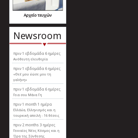
Αρχείο τευχών
Newsroom
πριν
1 εβδομάδα 6 ημέρες
Ανόθευτη ελευθερία
πριν
1 εβδομάδα 6 ημέρες
«Θεέ μου δώσε μου τη
γαλήνη»
πριν
1 εβδομάδα 6 ημέρες
Γεια σου Μάνα Γη
πριν
1 month 1 ημέρα
Ελλάδα, Ελληνισµός και η
τουρκική απειλή - 16 θέσεις
πριν
2 months 3 ημέρες
Γενναίος Νέος Κόσμος και η
Ώρα της Σύνθεσης