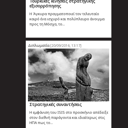
Τουρκικές κινήσεις στρατηγικής
εξισορρόπησης
Η Άγκυρα πραγματοποιεί τον τελευταίο
καιρό ένα ισχυρό και πολύπλευρο άνοιγμα
προς τη Μόσχα, το...
Διπλωματία
[20/09/2016, 13:17]
Στρατηγικές συναντήσεις
Η εμφάνιση του ISIS στο προσκήνιο απέδειξε
στον διεθνή παράγοντα και ιδιαίτερως στις
ΗΠΑ πως το...