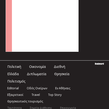
Πολιτική
Οικονομία
Διεθνή
Ελλάδα
Διπλωματία
Θρησκεία
Πολιτισμός
Editorial
Οδός Ονείρων
Εν Αθήναις
Εξαιρετικοί
Travel
Top Story
Θρησκευτικός τουρισμός
Ταυτότητα
Σημεία διάθεσης
Επικοινωνία