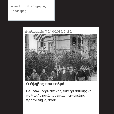
πριν
2 months 3 ημέρες
Κατάλαβες;
Διπλωματία
[19/10/2019, 21:32]
Ο έφηβος που τολμά
Εν μέσω θρησκευτικής, εκκλησιαστικής και
πολιτικής κατά προέκταση επίσκεψης
προσκύνημα, αφού...