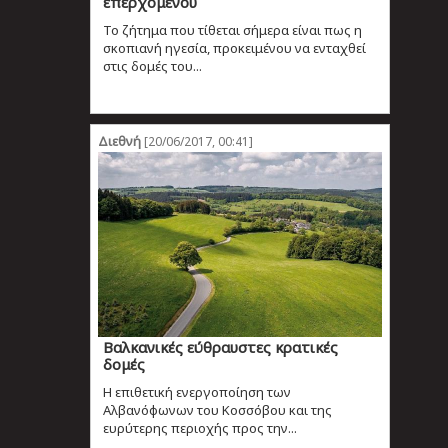
επερχόμενου
Το ζήτημα που τίθεται σήμερα είναι πως η
σκοπιανή ηγεσία, προκειμένου να ενταχθεί
στις δομές του...
Διεθνή
[20/06/2017, 00:41]
Βαλκανικές εύθραυστες κρατικές
δομές
Η επιθετική ενεργοποίηση των
Αλβανόφωνων του Κοσσόβου και της
ευρύτερης περιοχής προς την...