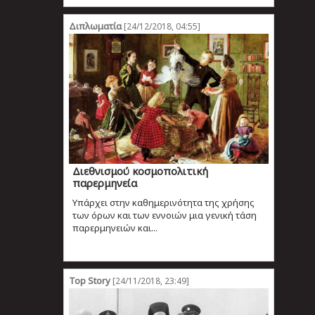
Διπλωματία
[24/12/2018, 04:55]
Διεθνισμού κοσμοπολιτική
παρερμηνεία
Υπάρχει στην καθημερινότητα της χρήσης
των όρων και των εννοιών μια γενική τάση
παρερμηνειών και...
Top Story
[24/11/2018, 23:49]