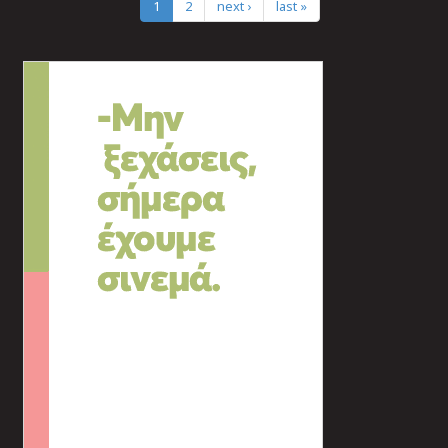
1
2
next ›
last »