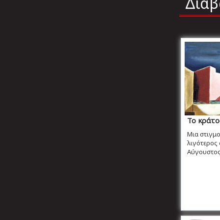
Διαβ
Το κράτο
Μια στιγμο
λιγότερος 
Αύγουστος μ