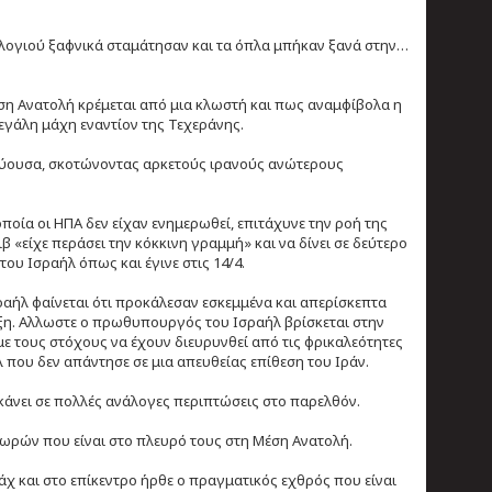
ρολογιού ξαφνικά σταμάτησαν και τα όπλα μπήκαν ξανά στην…
ση Ανατολή κρέμεται από μια κλωστή και πως αναμφίβολα η
μεγάλη μάχη εναντίον της Τεχεράνης.
τεύουσα, σκοτώνοντας αρκετούς ιρανούς ανώτερους
ποία οι ΗΠΑ δεν είχαν ενημερωθεί, επιτάχυνε την ροή της
ιβ «είχε περάσει την κόκκινη γραμμή» και να δίνει σε δεύτερο
ου Ισραήλ όπως και έγινε στις 14/4.
ραήλ φαίνεται ότι προκάλεσαν εσκεμμένα και απερίσκεπτα
ιξη. Αλλωστε ο πρωθυπουργός του Ισραήλ βρίσκεται στην
ε τους στόχους να έχουν διευρυνθεί από τις φρικαλεότητες
 που δεν απάντησε σε μια απευθείας επίθεση του Ιράν.
ι κάνει σε πολλές ανάλογες περιπτώσεις στο παρελθόν.
χωρών που είναι στο πλευρό τους στη Μέση Ανατολή.
άχ και στο επίκεντρο ήρθε ο πραγματικός εχθρός που είναι