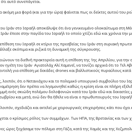
 ότι αυτό συνεπάγεται.
α ακόμη μια φορά (και για την ώρα) φαίνεται πως οι δείκτες αυτού του 
του Ιράν στο Ισραήλ αποκάλυψε ότι ένα γενικευμένο ολοκαύτωμα στη Μέ
 Ιράν έπεσε στην παγίδα του Ισραήλ το οποίο χτίζει εδώ και χρόνια την 
επίθεση του Ισραήλ σε κτίριο της πρεσβείας του Ιράν στη συριακή πρω
 άλλαξε σκόπιμα και ριζικά τη δυναμική της σύγκρουσης.
ώνουν τα διεθνή πρακτορεία αυτή η επίθεση της 1ης Απριλίου, για την ο
ον ηγέτη του Ιράν Αγιατολάχ Αλί Χαμενεΐ, να τονίζει αρχικά ότι το Τελ Αβ
εντολή για επίθεση με δεκάδες drones και βαλλιστικούς πυραύλους κατά τ
, λοιπόν, ότι ο Νετανιάχου και το πολεμικό υπουργικό συμβούλιο του Ισ
ναμέτρηση δεν πρέπει να λησμονηθεί καθώς η κρίση είναι σε πλήρη εξέλ
μή ενός σκιώδη πολέμου δολοφονιών κατά του Ιράν εδώ και δεκαετίες μ
τωβρίου και μετά, ενώ δεν θα ήθελε να είναι ο πρωθυπουργός του Ισραήλ
 λοιπόν, σχεδιάζει και εκτελεί με χειρουργικές επιχειρήσεις κάτι που έχε
χεται ο κρίσιμος ρόλος των συμμάχων. Των ΗΠΑ, της Βρετανίας και των 
γες ώρες ξεχάσαμε τον πόλεμο στη Γάζα, κατά της Χαμάς και της Χεζμπολ