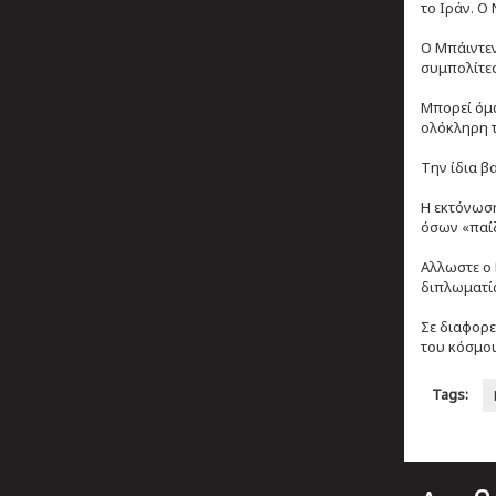
το Ιράν. Ο
Ο Μπάιντεν
συμπολίτες
Μπορεί όμω
ολόκληρη 
Την ίδια β
Η εκτόνωση
όσων «παίζ
Αλλωστε ο 
διπλωματί
Σε διαφορε
του κόσμου
Tags: