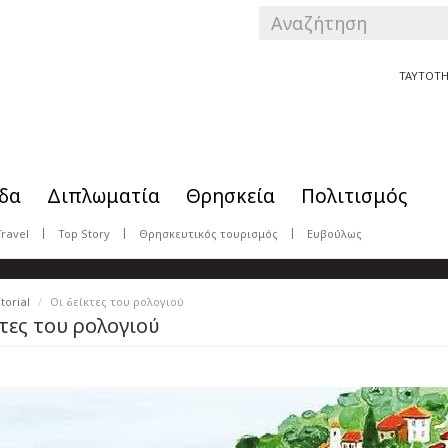
SEARCH
FORM
Αναζήτηση
ΤΑΥΤΟΤΗ
δα
Διπλωματία
Θρησκεία
Πολιτισμός
Travel
Top Story
Θρησκευτικός τουρισμός
Ευβούλως
torial
Οι δείκτες του ρολογιού
κτες του ρολογιού