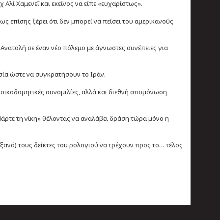
 Αλί Χαμενεΐ και εκείνος να είπε «ευχαρίστως».
ως επίσης ξέρει ότι δεν μπορεί να πείσει του αμερικανούς
 Ανατολή σε έναν νέο πόλεμο με άγνωστες συνέπειες για
σία ώστε να συγκρατήσουν το Ιράν.
εποικοδομητικές συνομιλίες, αλλά και διεθνή απομόνωση
 Πάρτε τη νίκη» θέλοντας να αναλάβει δράση τώρα μόνο η
ξανά) τους δείκτες του ρολογιού να τρέχουν προς το… τέλος