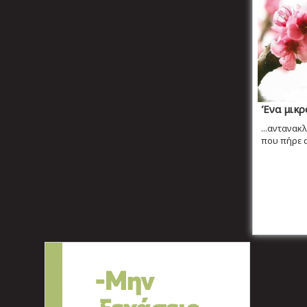
Ένα μικρ
...αντανακ
που πήρε 