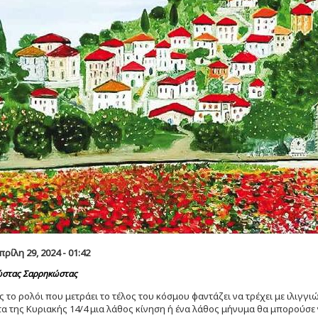
ρίλη 29, 2024 - 01:42
στας Σαρρηκώστας
ς το ρολόι που μετράει το τέλος του κόσμου φαντάζει να τρέχει με ιλιγγ
 της Κυριακής 14/4 μια λάθος κίνηση ή ένα λάθος μήνυμα θα μπορούσε ν