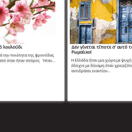
ό λουλούδι
Δεν γίνεται τίποτε σ’ αυτό τ
Ρωμαίικο!
λά την ποιότητα της φροντίδας
Η Ελλάδα ήταν μια χώρα με ψυχή 
από όταν ήταν σπόρος Ήταν...
έδειχνε με δύναμη όταν χρειαζότα
αντιδράσει εναντίον...