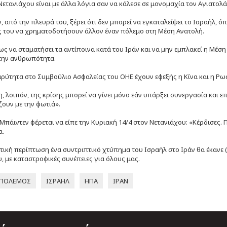
 Νετανιάχου είναι με άλλα λόγια σαν να κάλεσε σε μονομαχία τον Αγιατολάχ
, από την πλευρά του, ξέρει ότι δεν μπορεί να εγκαταλείψει το Ισραήλ, όπ
 του να χρηματοδοτήσουν άλλον έναν πόλεμο στη Μέση Ανατολή.
ς να σταματήσει τα αντίποινα κατά του Ιράν και να μην εμπλακεί η Μέση
την ανθρωπότητα.
αρύτητα στο Συμβούλιο Ασφαλείας του ΟΗΕ έχουν εφεξής η Κίνα και η Ρω
, λοιπόν, της κρίσης μπορεί να γίνει μόνο εάν υπάρξει συνεργασία και 
ουν με την φωτιά».
Μπάιντεν φέρεται να είπε την Κυριακή 14/4 στον Νετανιάχου: «Κέρδισες.
α.
τική περίπτωση ένα συντριπτικό χτύπημα του Ισραήλ στο Ιράν θα έκανε (
, με καταστροφικές συνέπειες για όλους μας.
ΠΟΛΕΜΟΣ
ΙΣΡΑΗΛ
ΗΠΑ
ΙΡΑΝ