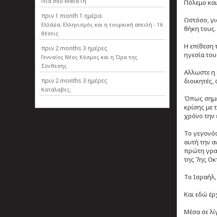
Γεια σου Μάνα Γη
Πόλεμο και
πριν
1 month 1 ημέρα
Ωστόσο, γι
Ελλάδα, Ελληνισµός και η τουρκική απειλή - 16
θήκη τους.
θέσεις
Η επίθεση 
πριν
2 months 3 ημέρες
ηγεσία του
Γενναίος Νέος Κόσμος και η Ώρα της
Σύνθεσης
Αλλωστε η 
πριν
2 months 3 ημέρες
διοικητές,
Κατάλαβες;
Όπως σημει
κρίσης με τ
χρόνο την 
Το γεγονός
αυτή την α
πρώτη γραμ
της 7ης Οκ
Το Ισραήλ,
Και εδώ έρ
Μέσα σε λί