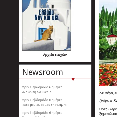
Αρχείο τευχών
Newsroom
πριν
1 εβδομάδα 6 ημέρες
Ανόθευτη ελευθερία
Δευτέρα, Απ
πριν
1 εβδομάδα 6 ημέρες
Γράφει ο
Κώ
«Θεέ μου δώσε μου τη γαλήνη»
Ωρες - ώρε
πριν
1 εβδομάδα 6 ημέρες
ξημερώματα