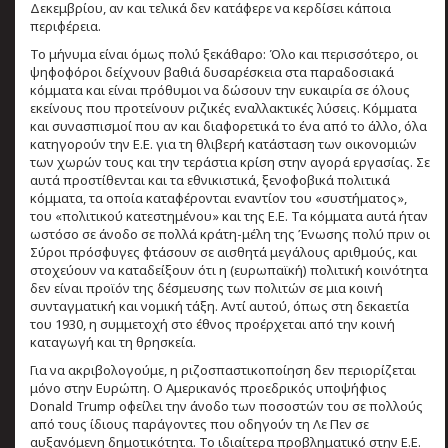
Δεκεμβρίου, αν και τελικά δεν κατάφερε να κερδίσει κάποια
περιφέρεια.
Το μήνυμα είναι όμως πολύ ξεκάθαρο: Όλο και περισσότερο, οι
ψηφοφόροι δείχνουν βαθιά δυσαρέσκεια στα παραδοσιακά
κόμματα και είναι πρόθυμοι να δώσουν την ευκαιρία σε όλους
εκείνους που προτείνουν ριζικές εναλλακτικές λύσεις. Κόμματα
και συνασπισμοί που αν και διαφορετικά το ένα από το άλλο, όλα
κατηγορούν την Ε.Ε. για τη θλιβερή κατάσταση των οικονομιών
των χωρών τους και την τεράστια κρίση στην αγορά εργασίας. Σε
αυτά προστίθενται και τα εθνικιστικά, ξενοφοβικά πολιτικά
κόμματα, τα οποία καταφέρονται εναντίον του «συστήματος»,
του «πολιτικού κατεστημένου» και της Ε.Ε. Τα κόμματα αυτά ήταν
ωστόσο σε άνοδο σε πολλά κράτη-μέλη της Ένωσης πολύ πριν οι
Σύροι πρόσφυγες φτάσουν σε αισθητά μεγάλους αριθμούς, και
στοχεύουν να καταδείξουν ότι η (ευρωπαϊκή) πολιτική κοινότητα
δεν είναι προϊόν της δέσμευσης των πολιτών σε μια κοινή
συνταγματική και νομική τάξη. Αντί αυτού, όπως στη δεκαετία
του 1930, η συμμετοχή στο έθνος προέρχεται από την κοινή
καταγωγή και τη θρησκεία.
Για να ακριβολογούμε, η ριζοσπαστικοποίηση δεν περιορίζεται
μόνο στην Ευρώπη. Ο Αμερικανός προεδρικός υποψήφιος
Donald Trump οφείλει την άνοδο των ποσοστών του σε πολλούς
από τους ίδιους παράγοντες που οδηγούν τη Λε Πεν σε
αυξανόμενη δημοτικότητα. Το ιδιαίτερα προβληματικό στην Ε.Ε.