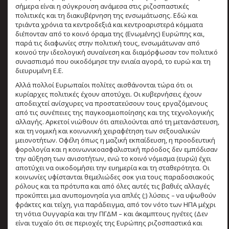
σήμερα είναι η σύγκρουση ανάμεσα στις ριζοσπαστικές
πολιτικές και τη διακυβέρνηση της ενσωμάτωσης. Εδώ και
τριάντα χρόνια τα κεντροδεξιά και κεντροαριστερά κόμματα
διέπονταν από το κοινό όραμα της (Ενωμένης) Ευρώπης και,
παρά τις διαφωνίες στην πολιτική τους, ενσωμάτωναν από
κοινού την ιδεολογική συναίνεση και διαμόρφωσαν τον πολιτικό
συνασπισμό που οικοδόμησε την ενιαία αγορά, το ευρώ και τη
διευρυμένη Ε.Ε.
Αλλά πολλοί Ευρωπαίοι πολίτες αισθάνονται τώρα ότι οι
κυρίαρχες πολιτικές έχουν αποτύχει. Οι κυβερνήσεις έχουν
αποδειχτεί ανίσχυρες να προστατεύσουν τους εργαζόμενους
από τις συνέπειες της παγκοσμιοποίησης και της τεχνολογικής
αλλαγής. Αρκετοί νιώθουν ότι απειλούνται από τη μετανάστευση,
και τη νομική και κοινωνική χειραφέτηση των σεξουαλικών
μειονοτήτων. Οφέλη όπως η μαζική εκπαίδευση, η προοδευτική
φορολογία και η κοινωνικοασφαλιστική πρόοδος δεν εμπόδισαν
την αύξηση των ανισοτήτων, ενώ το κοινό νόμισμα (ευρώ) έχει
αποτύχει να οικοδομήσει την ευημερία και τη σταθερότητα. Οι
κοινωνίες υφίστανται θεμελιώδες σοκ για τους παραδοσιακούς
ρόλους και τα πρότυπα και από όλες αυτές τις βαθιές αλλαγές
προκύπτει μια ανυπομονησία για απλές (;) λύσεις – να υψωθούν
φράκτες και τείχη, για παράδειγμα, από τον νότο των ΗΠΑ μέχρι
τη νότια Ουγγαρία και την ΠΓΔΜ – και άκαμπτους ηγέτες (Δεν
είναι τυχαίο ότι σε περιοχές της Ευρώπης ριζοσπαστικά και