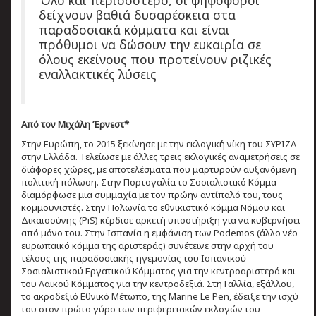
δείχνουν βαθιά δυσαρέσκεια στα
παραδοσιακά κόμματα και είναι
πρόθυμοι να δώσουν την ευκαιρία σε
όλους εκείνους που προτείνουν ριζικές
εναλλακτικές λύσεις
Από τον Μιχάλη Έρνεστ*
Στην Ευρώπη, το 2015 ξεκίνησε με την εκλογική νίκη του ΣΥΡΙΖΑ
στην Ελλάδα. Τελείωσε με άλλες τρεις εκλογικές αναμετρήσεις σε
διάφορες χώρες, με αποτελέσματα που μαρτυρούν αυξανόμενη
πολιτική πόλωση. Στην Πορτογαλία το Σοσιαλιστικό Κόμμα
διαμόρφωσε μια συμμαχία με τον πρώην αντίπαλό του, τους
κομμουνιστές. Στην Πολωνία το εθνικιστικό κόμμα Νόμου και
Δικαιοσύνης (PiS) κέρδισε αρκετή υποστήριξη για να κυβερνήσει
από μόνο του. Στην Ισπανία η εμφάνιση των Podemos (άλλο νέο
ευρωπαϊκό κόμμα της αριστεράς) συνέτεινε στην αρχή του
τέλους της παραδοσιακής ηγεμονίας του Ισπανικού
Σοσιαλιστικού Εργατικού Κόμματος για την κεντροαριστερά και
του Λαϊκού Κόμματος για την κεντροδεξιά. Στη Γαλλία, εξάλλου,
το ακροδεξιό Εθνικό Μέτωπο, της Marine Le Pen, έδειξε την ισχύ
του στον πρώτο γύρο των περιφερειακών εκλογών του