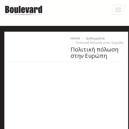
Skip
to
Toggl
main
naviga
content
Home
Διπλωματία
Η
Πολιτική πόλωση στην Ευρώπη
Πολιτική πόλωση
εφημερίδα
στην Ευρώπη