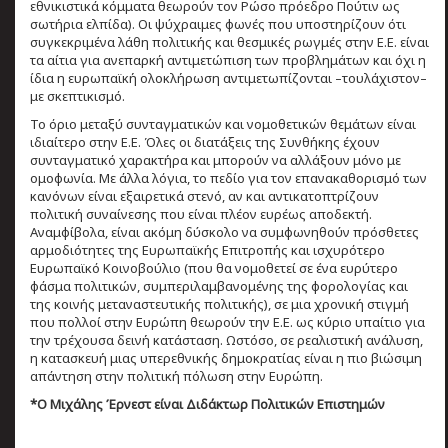
εθνικιστικά κόμματα θεωρούν τον Ρώσο πρόεδρο Πούτιν ως
σωτήρια ελπίδα). Οι ψύχραιμες φωνές που υποστηρίζουν ότι
συγκεκριμένα λάθη πολιτικής και θεσμικές ρωγμές στην Ε.Ε. είναι
τα αίτια για ανεπαρκή αντιμετώπιση των προβλημάτων και όχι η
ίδια η ευρωπαϊκή ολοκλήρωση αντιμετωπίζονται –τουλάχιστον–
με σκεπτικισμό.
Το όριο μεταξύ συνταγματικών και νομοθετικών θεμάτων είναι
ιδιαίτερο στην Ε.Ε. Όλες οι διατάξεις της Συνθήκης έχουν
συνταγματικό χαρακτήρα και μπορούν να αλλάξουν μόνο με
ομοφωνία. Με άλλα λόγια, το πεδίο για τον επανακαθορισμό των
κανόνων είναι εξαιρετικά στενό, αν και αντικατοπτρίζουν
πολιτική συναίνεσης που είναι πλέον ευρέως αποδεκτή.
Αναμφίβολα, είναι ακόμη δύσκολο να συμφωνηθούν πρόσθετες
αρμοδιότητες της Ευρωπαϊκής Επιτροπής και ισχυρότερο
Ευρωπαϊκό Κοινοβούλιο (που θα νομοθετεί σε ένα ευρύτερο
φάσμα πολιτικών, συμπεριλαμβανομένης της φορολογίας και
της κοινής μεταναστευτικής πολιτικής), σε μια χρονική στιγμή
που πολλοί στην Ευρώπη θεωρούν την Ε.Ε. ως κύριο υπαίτιο για
την τρέχουσα δεινή κατάσταση. Ωστόσο, σε ρεαλιστική ανάλυση,
η κατασκευή μιας υπερεθνικής δημοκρατίας είναι η πιο βιώσιμη
απάντηση στην πολιτική πόλωση στην Ευρώπη.
*Ο Μιχάλης Έρνεστ είναι Διδάκτωρ Πολιτικών Επιστημών