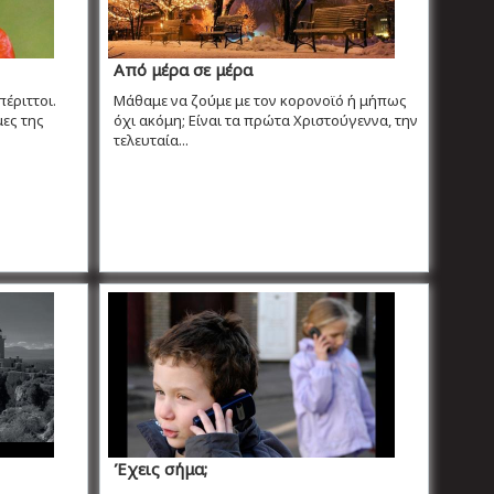
Από μέρα σε μέρα
έριττοι.
Μάθαμε να ζούμε με τον κορονοϊό ή μήπως
ες της
όχι ακόμη; Είναι τα πρώτα Χριστούγεννα, την
τελευταία...
Έχεις σήμα;