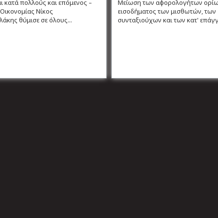
αι κατά πολλούς και επόμενος –
Μείωση των αφορολογήτων ορί
Οικονομίας Νίκος
εισοδήματος των μισθωτών, των
άκης θύμισε σε όλους...
συνταξιούχων και των κατ' επάγγ