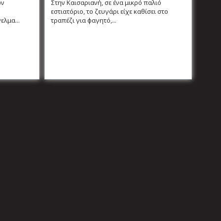
ων
Στην Καισαριανή, σε ένα μικρό παλιό
εστιατόριο, το ζευγάρι είχε καθίσει στο
ελμα...
τραπέζι για φαγητό,...