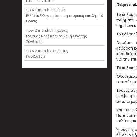
Γεια σου Μάνα Γη
Γράφει ο
Κώ
πριν
1 month 2 ημέρες
Το καλοκαί
Ελλάδα, Ελληνισµός και η τουρκική απειλή - 16
ποιήματα. 
θέσεις
σημειώνει:
πριν
2 months 4 ημέρες
Το καλοκαί
Γενναίος Νέος Κόσμος και η Ώρα της
Σύνθεσης
Θυμάμαι κά
κούραση κα
πριν
2 months 4 ημέρες
καρυδιές κ
Κατάλαβες;
για την επ
Το καλοκαί
Όλοι εμείς
εαυτούς μα
Τούτες τις
ανάψουμε έ
είναι το μ
Και πώς τ
Παπανούτσο
πολίτες μι
Υμνόντας ό
ήλιος, ο α