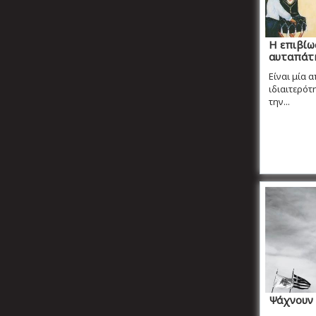
Η επιβίω
αυταπάτ
Είναι μία 
ιδιαιτερότ
την...
Ψάχνουν 