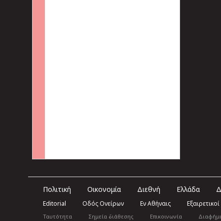
Πολιτική
Οικονομία
Διεθνή
Ελλάδα
Δ
Editorial
Οδός Ονείρων
Εν Αθήναις
Εξαιρετικοί
Ταυτότητα
Σημεία διάθεσης
Επικοινωνία
Διαφήμ