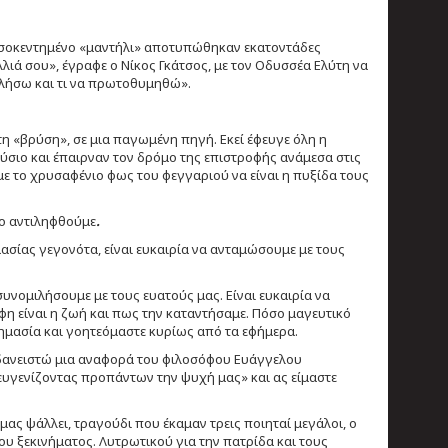
χρυσοκεντημένο «μαντήλι» αποτυπώθηκαν εκατοντάδες
ιά σου», έγραφε ο Νίκος Γκάτσος, με τον Οδυσσέα Ελύτη να
φιλήσω και τι να πρωτοθυμηθώ».
η «βρύση», σε μια παγωμένη πηγή. Εκεί έφευγε όλη η
ύσιο και έπαιρναν τον δρόμο της επιστροφής ανάμεσα στις
με το χρυσαφένιο φως του φεγγαριού να είναι η πυξίδα τους
το αντιληφθούμε
.
ασίας γεγονότα, είναι ευκαιρία να ανταμώσουμε με τους
συνομιλήσουμε με τους ευατούς μας. Είναι ευκαιρία να
φη είναι η ζωή και πως την καταντήσαμε. Πόσο μαγευτικό
σημασία και γοητεόμαστε κυρίως από τα εφήμερα.
δανειστώ μια αναφορά του φιλοσόφου Ευάγγελου
, ευγενίζοντας προπάντων την ψυχή μας» και ας είμαστε
ς ψάλλει, τραγούδι που έκαμαν τρεις ποιηταί μεγάλοι, ο
έου ξεκινήματος. Λυτρωτικού για την πατρίδα και τους