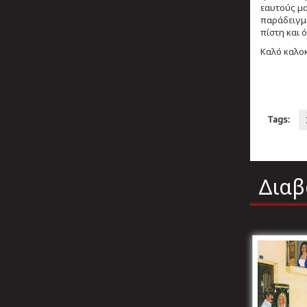
εαυτούς μα
παράδειγμα
πίστη και 
Καλό καλοκ
Tags:
Διαβ