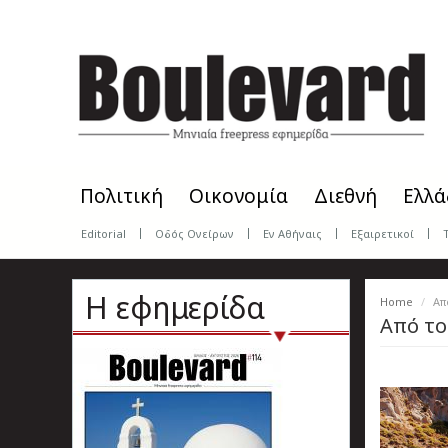
Skip
to
main
content
Πολιτική
Οικονομία
Διεθνή
Ελλά
Editorial
Οδός Ονείρων
Εν Αθήναις
Εξαιρετικοί
Η εφημερίδα
Home
Απ
Από το