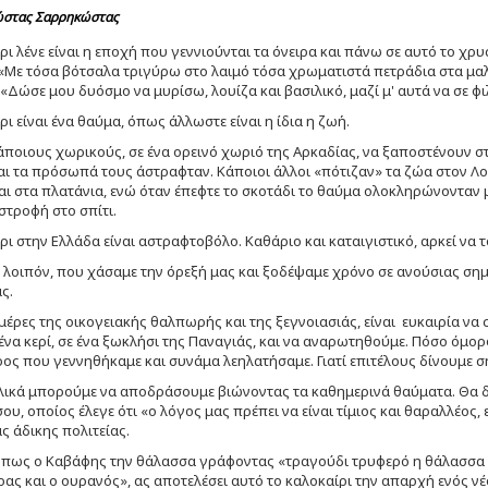
στας Σαρρηκώστας
ρι λένε είναι η εποχή που γεννιούνται τα όνειρα και πάνω σε αυτό το 
«Με τόσα βότσαλα τριγύρω στο λαιμό τόσα χρωματιστά πετράδια στα μαλλ
 «Δώσε μου δυόσμο να μυρίσω, λουίζα και βασιλικό, μαζί μ' αυτά να σε 
ρι είναι ένα θαύμα, όπως άλλωστε είναι η ίδια η ζωή.
ποιους χωρικούς, σε ένα ορεινό χωριό της Αρκαδίας, να ξαποστένουν στ
ι τα πρόσωπά τους άστραφταν. Κάποιοι άλλοι «πότιζαν» τα ζώα στον Λο
αι στα πλατάνια, ενώ όταν έπεφτε το σκοτάδι το θαύμα ολοκληρώνονταν 
ιστροφή στο σπίτι.
ρι στην Ελλάδα είναι αστραφτοβόλο. Καθάριο και καταιγιστικό, αρκεί να 
, λοιπόν, που χάσαμε την όρεξή μας και ξοδέψαμε χρόνο σε ανούσιας σημ
ς.
 μέρες της οικογειακής θαλπωρής και της ξεγνοιασιάς, είναι ευκαιρία να 
να κερί, σε ένα ξωκλήσι της Παναγιάς, και να αναρωτηθούμε. Πόσο όμορ
έρος που γεννηθήκαμε και συνάμα λεηλατήσαμε. Γιατί επιτέλους δίνουμε 
ελικά μπορούμε να αποδράσουμε βιώνοντας τα καθημερινά θαύματα. Θα 
υ, οποίος έλεγε ότι «ο λόγος μας πρέπει να είναι τίμιος και θαραλλέος
ας άδικης πολιτείας.
πως ο Καβάφης την θάλασσα γράφοντας «τραγούδι τρυφερό η θάλασσα μα
έρας και ο ουρανός», ας αποτελέσει αυτό το καλοκαίρι την απαρχή ενός ν