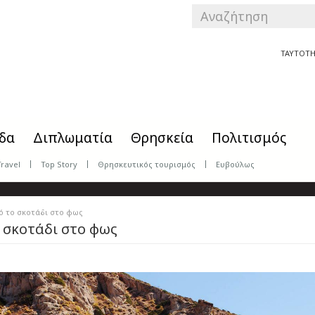
SEARCH
FORM
Αναζήτηση
ΤΑΥΤΟΤΗ
δα
Διπλωματία
Θρησκεία
Πολιτισμός
Travel
Top Story
Θρησκευτικός τουρισμός
Ευβούλως
ό το σκοτάδι στο φως
 σκοτάδι στο φως