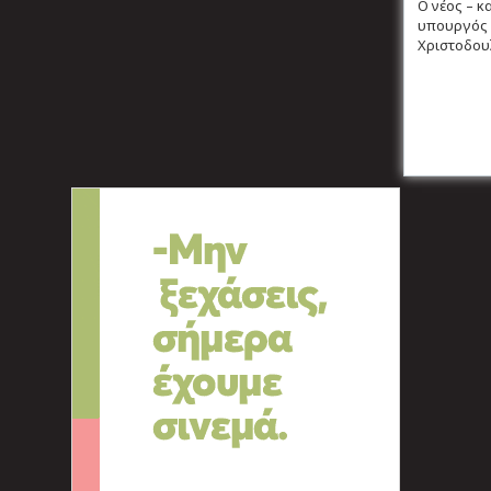
Ο νέος – κ
υπουργός 
Χριστοδουλ