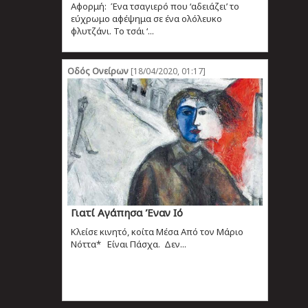
Αφορμή: Ένα τσαγιερό που ‘αδειάζει’ το
εύχρωμο αφέψημα σε ένα ολόλευκο
φλυτζάνι. Το τσάι ‘...
Οδός Ονείρων
[18/04/2020, 01:17]
Γιατί Αγάπησα Έναν Ιό
Κλείσε κινητό, κοίτα Μέσα Από τον Μάριο
Νόττα* Είναι Πάσχα. Δεν...