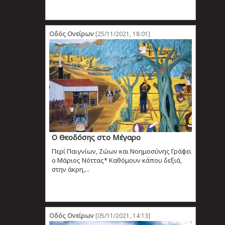
Οδός Ονείρων
[25/11/2021, 18:01]
Ο Θεοδόσης στο Μέγαρο
Περί Παιγνίων, Ζώων και Νοημοσύνης Γράφει
ο Μάριος Νόττας* Καθόμουν κάπου δεξιά,
στην άκρη,...
Οδός Ονείρων
[05/11/2021, 14:13]