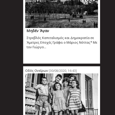
Μηδέν Άγαν
Στρεβλός Καπιταλισμός και Δημοκρατία σε
Άμετρες Εποχές Γράφει ο Μάριος Νόττας* Με
τον Γιώργο...
Οδός Ονείρων
[30/08/2020, 16:43]