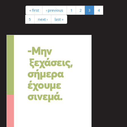
« first
‹ previous
1
2
3
4
5
next ›
last »