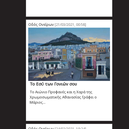
Οδός Ονείρων
[21/03/2021, 00:58]
Το Εσύ των Γονιών σου
Το Αιώνιο Προφανές και η Χαρά της
Χρωμοσωματικής Αθανασίας Γράφει ο
Μάριος...
Οδός Ονείρων
[24/02/2021, 19:24]