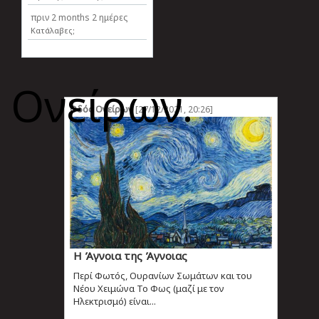
πριν
2 months 2 ημέρες
Κατάλαβες;
Ονείρων.
Οδός Ονείρων
[27/12/2021, 20:26]
Η Άγνοια της Άγνοιας
Περί Φωτός, Ουρανίων Σωμάτων και του
Νέου Χειμώνα To Φως (μαζί με τον
Ηλεκτρισμό) είναι...