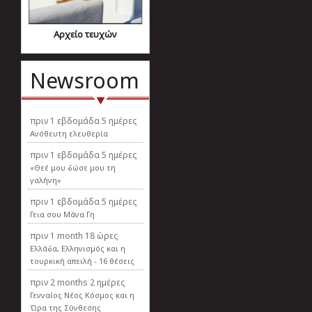
Αρχείο τευχών
Newsroom
πριν
1 εβδομάδα 5 ημέρες
Ανόθευτη ελευθερία
πριν
1 εβδομάδα 5 ημέρες
«Θεέ μου δώσε μου τη
γαλήνη»
πριν
1 εβδομάδα 5 ημέρες
Γεια σου Μάνα Γη
πριν
1 month 18 ώρες
Ελλάδα, Ελληνισµός και η
τουρκική απειλή - 16 θέσεις
πριν
2 months 2 ημέρες
Γενναίος Νέος Κόσμος και η
Ώρα της Σύνθεσης